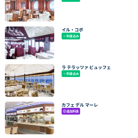
イル・コボ
料金込み
check
ラ テラッツァ ビュッフェ
料金込み
check
カフェ デル マーレ
追加料金
paid