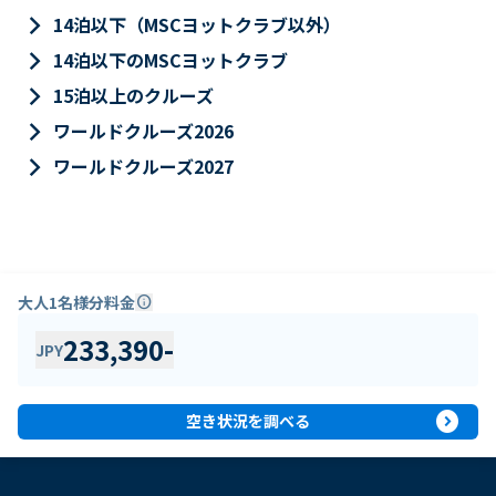
keyboard_arrow_right
14泊以下（MSCヨットクラブ以外）
keyboard_arrow_right
14泊以下のMSCヨットクラブ
keyboard_arrow_right
15泊以上のクルーズ
keyboard_arrow_right
ワールドクルーズ2026
keyboard_arrow_right
ワールドクルーズ2027
大人1名様分料金
info
233,390
-
JPY
expand_circle_right
空き状況を調べる