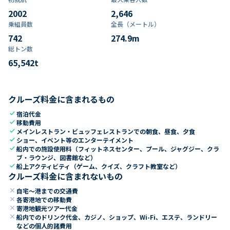
2002
2,646
乗組員数​
全長（メートル）
742
274.9
m
総トン数​
65,542
t
クルーズ料金に含まれるもの
check
宿泊代金
check
移動費用
check
メインレストラン・ビュッフェレストランでの朝食、昼食、夕食
check
ショー、イベント等のエンターテイメント
check
船内での施設使用料（フィットネスセンター、プール、ジャグジー、クラ
ブ・ラウンジ、図書館など）
check
船上アクティビティ（ゲーム、クイズ、クラフト教室など）
クルーズ料金に含まれないもの
close
自宅～港までの交通費
close
各寄港地での移動費
close
寄港地観光ツアー代金
close
船内でのドリンク代金、カジノ、ショップ、Wi-Fi、エステ、ランドリー
などの個人的諸費用