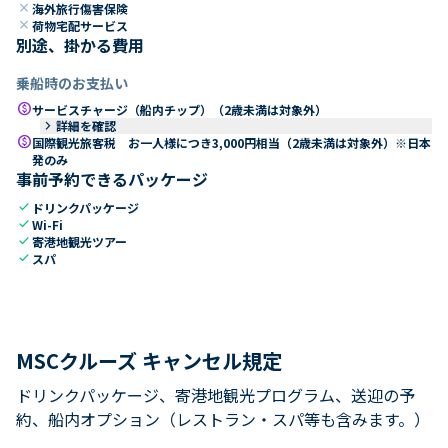
close
海外旅行傷害保険
close
荷物宅配サービス
別途、掛かる費用
乗船時のお支払い
paid
サービスチャージ（船内チップ）（2歳未満は対象外）
keyboard_arrow_right
詳細を確認
paid
国際観光旅客税 お一人様につき3,000円相当（2歳未満は対象外）※日本
発のみ
事前予約できるパッケージ
check
ドリンクパッケージ
check
Wi-Fi
check
寄港地観光ツアー
check
スパ
MSCクルーズ キャンセル規定
ドリンクパッケージ、寄港地観光プログラム、送迎の予
約、船内オプション（レストラン・スパ等も含みます。）