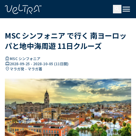
で
menu
search
い
ま
..
MSC シンフォニア で行く 南ヨーロッ
パと地中海周遊 11日クルーズ
directions_boat
MSC シンフォニア
card_travel
2028-09-25
-
2028-10-05
(
11日間
)
location_on
マラガ発 - マラガ着