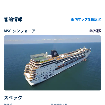
客船情報
船内マップを確認
ungroup
MSC シンフォニア
スペック
初就航
最大乗客人数