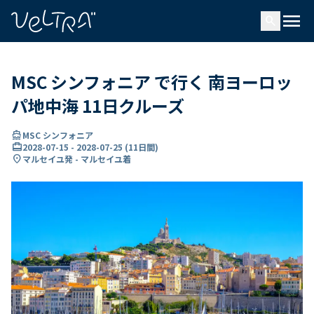
で
menu
search
い
ま
..
MSC シンフォニア で行く 南ヨーロッ
パ地中海 11日クルーズ
directions_boat
MSC シンフォニア
card_travel
2028-07-15
-
2028-07-25
(
11日間
)
location_on
マルセイユ発 - マルセイユ着