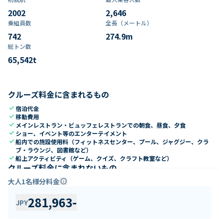
2002
2,646
乗組員数​
全長（メートル）
742
274.9
m
総トン数​
65,542
t
クルーズ料金に含まれるもの
check
宿泊代金
check
移動費用
check
メインレストラン・ビュッフェレストランでの朝食、昼食、夕食
check
ショー、イベント等のエンターテイメント
check
船内での施設使用料（フィットネスセンター、プール、ジャグジー、クラ
ブ・ラウンジ、図書館など）
check
船上アクティビティ（ゲーム、クイズ、クラフト教室など）
クルーズ料金に含まれないもの
close
大人1名様分料金
info
自宅～港までの交通費
close
各寄港地での移動費
close
281,963
-
寄港地観光ツアー代金
JPY
close
船内でのドリンク代金、カジノ、ショップ、Wi-Fi、エステ、ランドリー
などの個人的諸費用