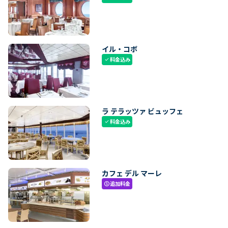
イル・コボ
料金込み
check
ラ テラッツァ ビュッフェ
料金込み
check
カフェ デル マーレ
追加料金
paid