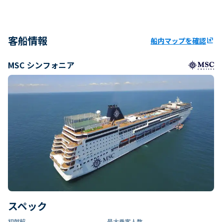
客船情報
船内マップを確認
ungroup
MSC シンフォニア
スペック
初就航
最大乗客人数