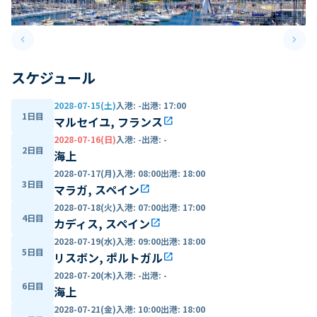
keyboard_arrow_left
keyboard_arrow_right
Previous slide
Next 
スケジュール
2028-07-15(土)
入港
:
-
出港
:
17:00
1日目
マルセイユ, フランス
open_in_new
2028-07-16(日)
入港
:
-
出港
:
-
2日目
海上
2028-07-17(月)
入港
:
08:00
出港
:
18:00
3日目
マラガ, スペイン
open_in_new
2028-07-18(火)
入港
:
07:00
出港
:
17:00
4日目
カディス, スペイン
open_in_new
2028-07-19(水)
入港
:
09:00
出港
:
18:00
5日目
リスボン, ポルトガル
open_in_new
2028-07-20(木)
入港
:
-
出港
:
-
6日目
海上
2028-07-21(金)
入港
:
10:00
出港
:
18:00