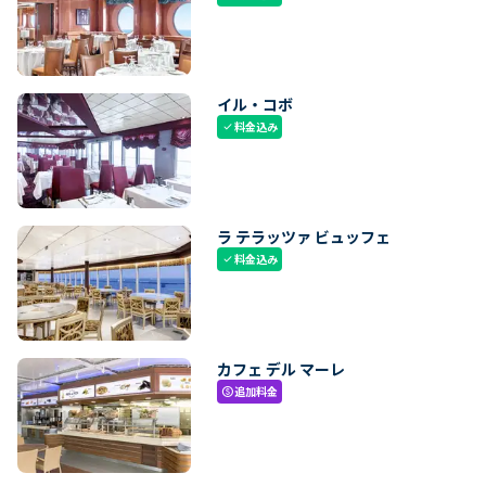
イル・コボ
料金込み
check
ラ テラッツァ ビュッフェ
料金込み
check
カフェ デル マーレ
追加料金
paid