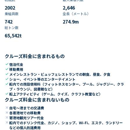
2002
2,646
乗組員数​
全長（メートル）
742
274.9
m
総トン数​
65,542
t
クルーズ料金に含まれるもの
check
宿泊代金
check
移動費用
check
メインレストラン・ビュッフェレストランでの朝食、昼食、夕食
check
ショー、イベント等のエンターテイメント
check
船内での施設使用料（フィットネスセンター、プール、ジャグジー、クラ
ブ・ラウンジ、図書館など）
check
船上アクティビティ（ゲーム、クイズ、クラフト教室など）
クルーズ料金に含まれないもの
close
自宅～港までの交通費
close
各寄港地での移動費
close
寄港地観光ツアー代金
close
船内でのドリンク代金、カジノ、ショップ、Wi-Fi、エステ、ランドリー
などの個人的諸費用