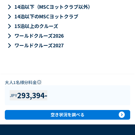
keyboard_arrow_right
14泊以下（MSCヨットクラブ以外）
keyboard_arrow_right
14泊以下のMSCヨットクラブ
keyboard_arrow_right
15泊以上のクルーズ
keyboard_arrow_right
ワールドクルーズ2026
keyboard_arrow_right
ワールドクルーズ2027
大人1名様分料金
info
293,394
-
JPY
expand_circle_right
空き状況を調べる