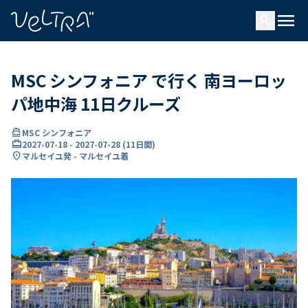
で
menu
search
い
ま
..
MSC シンフォニア で行く 南ヨーロッ
パ地中海 11日クルーズ
directions_boat
MSC シンフォニア
card_travel
2027-07-18
-
2027-07-28
(
11日間
)
location_on
マルセイユ発 - マルセイユ着