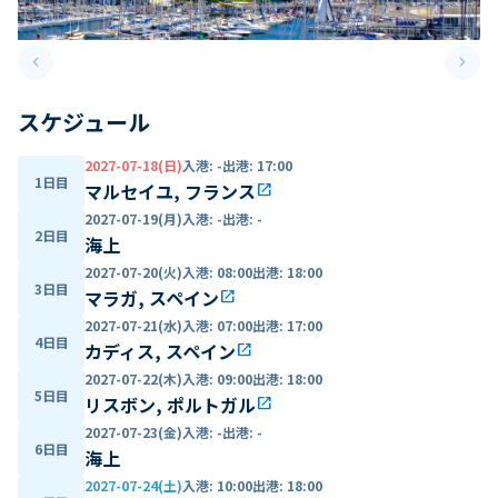
keyboard_arrow_left
keyboard_arrow_right
Previous slide
Next 
スケジュール
2027-07-18(日)
入港
:
-
出港
:
17:00
1日目
マルセイユ, フランス
open_in_new
2027-07-19(月)
入港
:
-
出港
:
-
2日目
海上
2027-07-20(火)
入港
:
08:00
出港
:
18:00
3日目
マラガ, スペイン
open_in_new
2027-07-21(水)
入港
:
07:00
出港
:
17:00
4日目
カディス, スペイン
open_in_new
2027-07-22(木)
入港
:
09:00
出港
:
18:00
5日目
リスボン, ポルトガル
open_in_new
2027-07-23(金)
入港
:
-
出港
:
-
6日目
海上
2027-07-24(土)
入港
:
10:00
出港
:
18:00