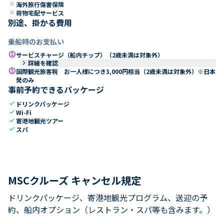
close
海外旅行傷害保険
close
荷物宅配サービス
別途、掛かる費用
乗船時のお支払い
paid
サービスチャージ（船内チップ）（2歳未満は対象外）
keyboard_arrow_right
詳細を確認
paid
国際観光旅客税 お一人様につき3,000円相当（2歳未満は対象外）※日本
発のみ
事前予約できるパッケージ
check
ドリンクパッケージ
check
Wi-Fi
check
寄港地観光ツアー
check
スパ
MSCクルーズ キャンセル規定
ドリンクパッケージ、寄港地観光プログラム、送迎の予
約、船内オプション（レストラン・スパ等も含みます。）