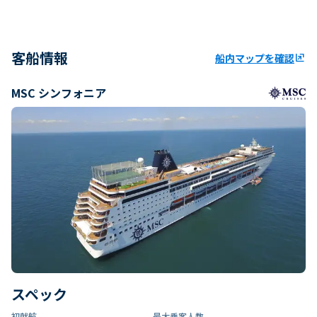
客船情報
船内マップを確認
ungroup
MSC シンフォニア
スペック
初就航
最大乗客人数