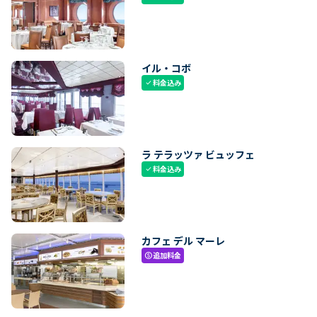
イル・コボ
料金込み
check
ラ テラッツァ ビュッフェ
料金込み
check
カフェ デル マーレ
追加料金
paid