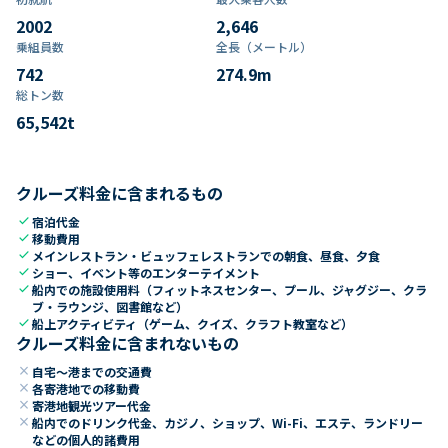
2002
2,646
乗組員数​
全長（メートル）
742
274.9
m
総トン数​
65,542
t
クルーズ料金に含まれるもの
check
宿泊代金
check
移動費用
check
メインレストラン・ビュッフェレストランでの朝食、昼食、夕食
check
ショー、イベント等のエンターテイメント
check
船内での施設使用料（フィットネスセンター、プール、ジャグジー、クラ
ブ・ラウンジ、図書館など）
check
船上アクティビティ（ゲーム、クイズ、クラフト教室など）
クルーズ料金に含まれないもの
close
自宅～港までの交通費
close
各寄港地での移動費
close
寄港地観光ツアー代金
close
船内でのドリンク代金、カジノ、ショップ、Wi-Fi、エステ、ランドリー
などの個人的諸費用