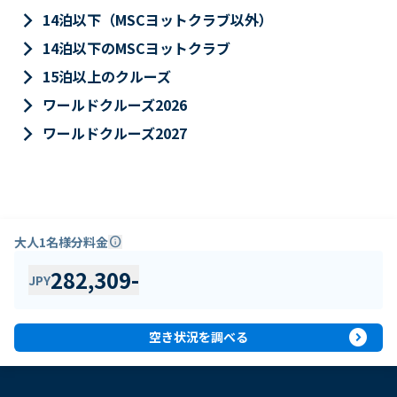
keyboard_arrow_right
14泊以下（MSCヨットクラブ以外）
keyboard_arrow_right
14泊以下のMSCヨットクラブ
keyboard_arrow_right
15泊以上のクルーズ
keyboard_arrow_right
ワールドクルーズ2026
keyboard_arrow_right
ワールドクルーズ2027
大人1名様分料金
info
282,309
-
JPY
expand_circle_right
空き状況を調べる