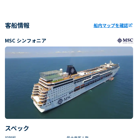
客船情報
船内マップを確認
ungroup
MSC シンフォニア
スペック
初就航
最大乗客人数