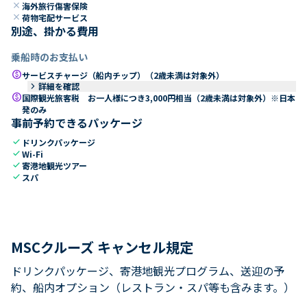
close
海外旅行傷害保険
close
荷物宅配サービス
別途、掛かる費用
乗船時のお支払い
paid
サービスチャージ（船内チップ）（2歳未満は対象外）
keyboard_arrow_right
詳細を確認
paid
国際観光旅客税 お一人様につき3,000円相当（2歳未満は対象外）※日本
発のみ
事前予約できるパッケージ
check
ドリンクパッケージ
check
Wi-Fi
check
寄港地観光ツアー
check
スパ
MSCクルーズ キャンセル規定
ドリンクパッケージ、寄港地観光プログラム、送迎の予
約、船内オプション（レストラン・スパ等も含みます。）