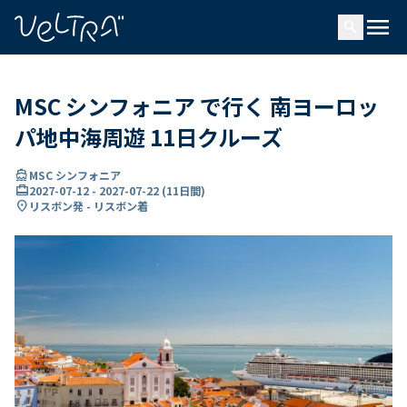
で
menu
search
い
ま
..
MSC シンフォニア で行く 南ヨーロッ
パ地中海周遊 11日クルーズ
directions_boat
MSC シンフォニア
card_travel
2027-07-12
-
2027-07-22
(
11日間
)
location_on
リスボン発 - リスボン着