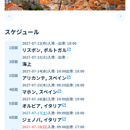
keyboard_arrow_left
keyboard_arrow_right
Previous slide
Next 
スケジュール
2027-07-12(月)
入港
:
-
出港
:
18:00
1日目
リスボン, ポルトガル
open_in_new
2027-07-13(火)
入港
:
-
出港
:
-
2日目
海上
2027-07-14(水)
入港
:
10:00
出港
:
18:00
3日目
アリカンテ, スペイン
open_in_new
2027-07-15(木)
入港
:
09:30
出港
:
16:00
4日目
マホン, スペイン
open_in_new
2027-07-16(金)
入港
:
10:00
出港
:
19:00
5日目
オルビア, イタリア
open_in_new
2027-07-17(土)
入港
:
09:00
出港
:
18:00
6日目
ジェノバ, イタリア
open_in_new
2027-07-18(日)
入港
:
09:00
出港
:
17:00