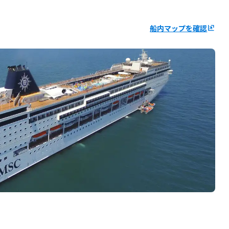
船内マップを確認
ungroup