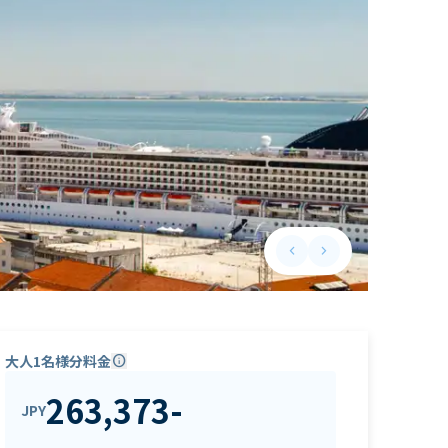
keyboard_arrow_left
keyboard_arrow_right
Previous slide
Next slide
大人1名様分料金
info
263,373
-
JPY