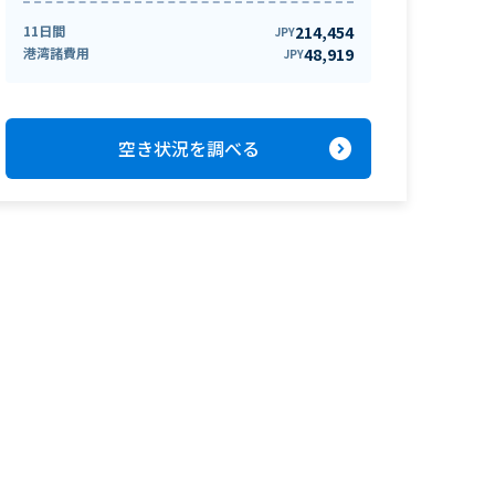
11日間
214,454
JPY
港湾諸費用
48,919
JPY
expand_circle_right
空き状況を調べる