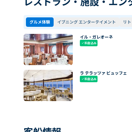
レストラン・施設・エン
グルメ体験
イブニング エンターテイメント
リト
イル・ガレオーネ
料金込み
check
ラ テラッツァ ビュッフェ
料金込み
check
客船情報