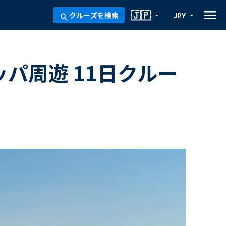
menu
🇯🇵
クルーズを検索
JPY
arrow_drop_down
arrow_drop_down
search
ッパ周遊 11日クルー