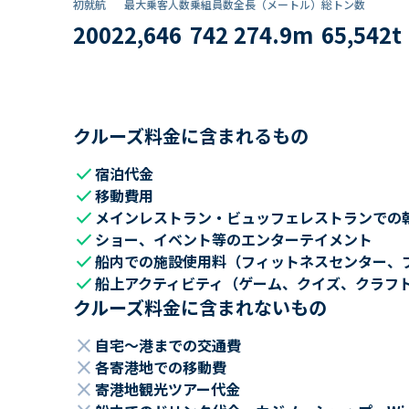
初就航
最大乗客人数
乗組員数​
全長（メートル）
総トン数​
2002
2,646
742
274.9
m
65,542
t
クルーズ料金に含まれるもの
check
宿泊代金
check
移動費用
check
メインレストラン・ビュッフェレストランでの
check
ショー、イベント等のエンターテイメント
check
船内での施設使用料（フィットネスセンター、
check
船上アクティビティ（ゲーム、クイズ、クラフ
クルーズ料金に含まれないもの
close
自宅～港までの交通費
close
各寄港地での移動費
close
寄港地観光ツアー代金