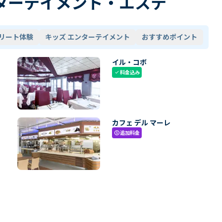
ターテイメント・エステ
リート体験
キッズ エンターテイメント
おすすめポイント
イル・コボ
料金込み
check
カフェ デル マーレ
追加料金
paid