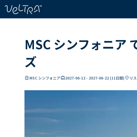
で
い
ま
..
MSC シンフォニア
ズ
directions_boat
card_travel
location_on
MSC シンフォニア
2027-06-12
-
2027-06-22
(
11日間
)
リス