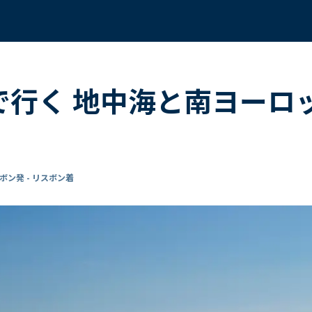
 で行く 地中海と南ヨーロ
ボン発 - リスボン着