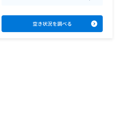
expand_circle_right
空き状況を調べる