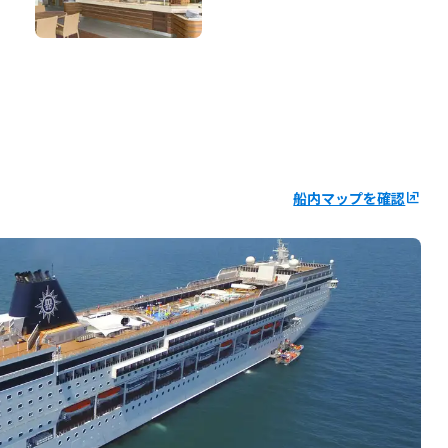
船内マップを確認
ungroup