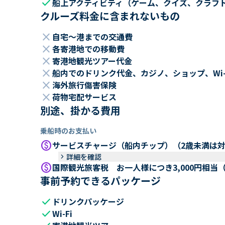
check
船上アクティビティ（ゲーム、クイズ、クラフ
クルーズ料金に含まれないもの
close
自宅～港までの交通費
close
各寄港地での移動費
close
寄港地観光ツアー代金
close
船内でのドリンク代金、カジノ、ショップ、Wi
close
海外旅行傷害保険
close
荷物宅配サービス
別途、掛かる費用
乗船時のお支払い
paid
サービスチャージ（船内チップ）（2歳未満は
keyboard_arrow_right
詳細を確認
paid
国際観光旅客税 お一人様につき3,000円相当
事前予約できるパッケージ
check
ドリンクパッケージ
check
Wi-Fi