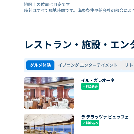
地図上の位置は目安です。
時刻はすべて現地時間です。海象条件や船会社の都合によ
レストラン・施設・エン
グルメ体験
イブニング エンターテイメント
リト
イル・ガレオーネ
料金込み
check
ラ テラッツァ ビュッフェ
料金込み
check