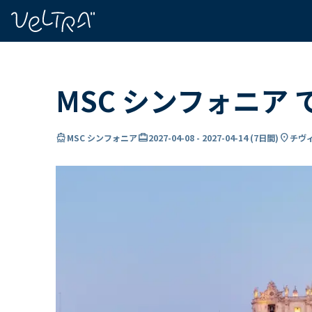
で
い
ま
..
MSC シンフォニア
directions_boat
card_travel
location_on
MSC シンフォニア
2027-04-08
-
2027-04-14
(
7日間
)
チヴ