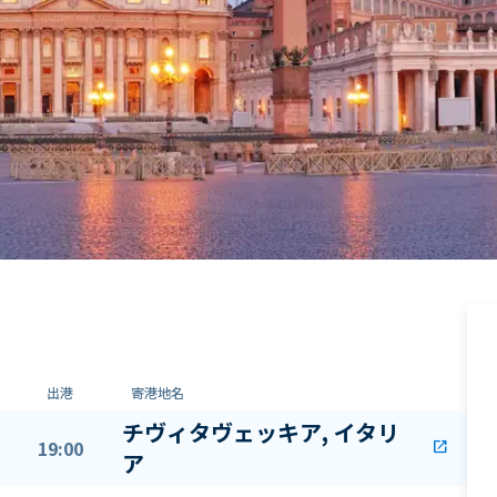
出港
寄港地名
チヴィタヴェッキア, イタリ
19:00
open_in_new
ア