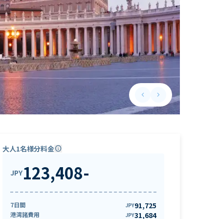
keyboard_arrow_left
keyboard_arrow_right
Previous slide
Next slide
大人1名様分料金
info
123,408
-
JPY
7日間
91,725
JPY
港湾諸費用
31,684
JPY