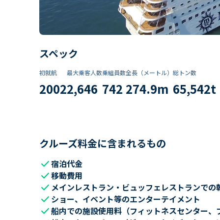
スペック
初就航
最大乗客人数
乗組員数​
全長（メートル）
総トン数​
2002
2,646
742
274.9
m
65,542
t
クルーズ料金に含まれるもの
check
宿泊代金
check
移動費用
check
メインレストラン・ビュッフェレストランでの
check
ショー、イベント等のエンターテイメント
check
船内での施設使用料（フィットネスセンター、