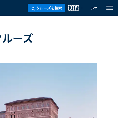
menu
🇯🇵
クルーズを検索
JPY
arrow_drop_down
arrow_drop_down
search
クルーズ