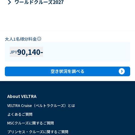
keyboard_arrow_right
ワールドクルーズ2027
大人1名様分料金
info
90,140
-
JPY
expand_circle_right
空き状況を調べる
About VELTRA
VELTRA Cruise（ベルトラクルーズ）とは
よくあるご質問
MSCクルーズに関するご質問
プリンセス・クルーズに関するご質問