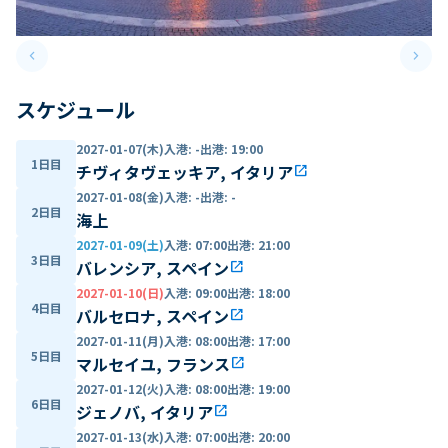
keyboard_arrow_left
keyboard_arrow_right
Previous slide
Next 
スケジュール
2027-01-07(木)
入港
:
-
出港
:
19:00
1日目
チヴィタヴェッキア, イタリア
open_in_new
2027-01-08(金)
入港
:
-
出港
:
-
2日目
海上
2027-01-09(土)
入港
:
07:00
出港
:
21:00
3日目
バレンシア, スペイン
open_in_new
2027-01-10(日)
入港
:
09:00
出港
:
18:00
4日目
バルセロナ, スペイン
open_in_new
2027-01-11(月)
入港
:
08:00
出港
:
17:00
5日目
マルセイユ, フランス
open_in_new
2027-01-12(火)
入港
:
08:00
出港
:
19:00
6日目
ジェノバ, イタリア
open_in_new
2027-01-13(水)
入港
:
07:00
出港
:
20:00