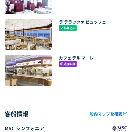
ラ テラッツァ ビュッフェ
料金込み
check
カフェ デル マーレ
追加料金
paid
客船情報
船内マップを確認
ungroup
MSC シンフォニア