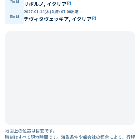
7日目
リボルノ, イタリア
open_in_new
2027-01-14(木)
入港
:
07:00
出港
:
-
8日目
チヴィタヴェッキア, イタリア
open_in_new
地図上の位置は目安です。
時刻はすべて現地時間です。海象条件や船会社の都合により、行程