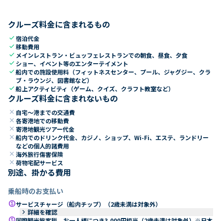
クルーズ料金に含まれるもの
check
宿泊代金
check
移動費用
check
メインレストラン・ビュッフェレストランでの朝食、昼食、夕食
check
ショー、イベント等のエンターテイメント
check
船内での施設使用料（フィットネスセンター、プール、ジャグジー、クラ
ブ・ラウンジ、図書館など）
check
船上アクティビティ（ゲーム、クイズ、クラフト教室など）
クルーズ料金に含まれないもの
close
自宅～港までの交通費
close
各寄港地での移動費
close
寄港地観光ツアー代金
close
船内でのドリンク代金、カジノ、ショップ、Wi-Fi、エステ、ランドリー
などの個人的諸費用
close
海外旅行傷害保険
close
荷物宅配サービス
別途、掛かる費用
乗船時のお支払い
paid
サービスチャージ（船内チップ）（2歳未満は対象外）
keyboard_arrow_right
詳細を確認
paid
国際観光旅客税 お一人様につき3,000円相当（2歳未満は対象外）※日本