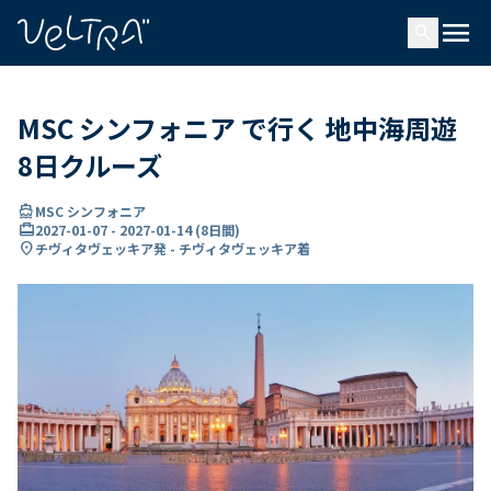
で
menu
search
い
ま
..
MSC シンフォニア で行く 地中海周遊
8日クルーズ
directions_boat
MSC シンフォニア
card_travel
2027-01-07
-
2027-01-14
(
8日間
)
location_on
チヴィタヴェッキア発 - チヴィタヴェッキア着