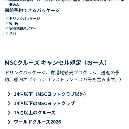
発のみ
事前予約できるパッケージ
check
ドリンクパッケージ
check
Wi-Fi
check
寄港地観光ツアー
check
スパ
MSCクルーズ キャンセル規定（お一人）
ドリンクパッケージ、寄港地観光プログラム、送迎の予
約、船内オプション（レストラン・スパ等も含みます。）
keyboard_arrow_right
14泊以下（MSCヨットクラブ以外）
keyboard_arrow_right
14泊以下のMSCヨットクラブ
keyboard_arrow_right
15泊以上のクルーズ
keyboard_arrow_right
ワールドクルーズ2026