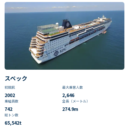
スペック
初就航
最大乗客人数
2002
2,646
乗組員数​
全長（メートル）
742
274.9
m
総トン数​
65,542
t