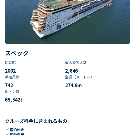
スペック
初就航
最大乗客人数
2002
2,646
乗組員数​
全長（メートル）
742
274.9
m
総トン数​
65,542
t
クルーズ料金に含まれるもの
check
宿泊代金
check
移動費用