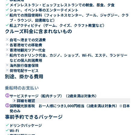
check
メインレストラン・ビュッフェレストランでの朝食、昼食、夕食
check
ショー、イベント等のエンターテイメント
check
船内での施設使用料（フィットネスセンター、プール、ジャグジー、クラ
ブ・ラウンジ、図書館など）
check
船上アクティビティ（ゲーム、クイズ、クラフト教室など）
クルーズ料金に含まれないもの
close
自宅～港までの交通費
close
各寄港地での移動費
close
寄港地観光ツアー代金
close
船内でのドリンク代金、カジノ、ショップ、Wi-Fi、エステ、ランドリー
などの個人的諸費用
close
海外旅行傷害保険
close
荷物宅配サービス
別途、掛かる費用
乗船時のお支払い
paid
サービスチャージ（船内チップ）（2歳未満は対象外）
keyboard_arrow_right
詳細を確認
paid
国際観光旅客税 お一人様につき3,000円相当（2歳未満は対象外）※日本
発のみ
事前予約できるパッケージ
check
ドリンクパッケージ
check
Wi-Fi