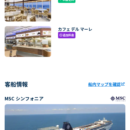
カフェ デル マーレ
追加料金
paid
客船情報
船内マップを確認
ungroup
MSC シンフォニア