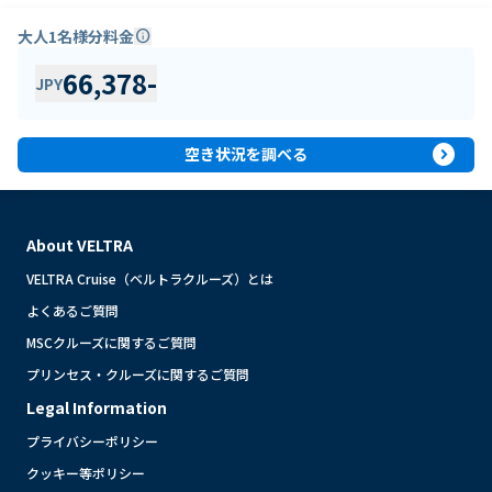
大人1名様分料金
info
66,378
-
JPY
expand_circle_right
空き状況を調べる
About VELTRA
VELTRA Cruise（ベルトラクルーズ）とは
よくあるご質問
MSCクルーズに関するご質問
プリンセス・クルーズに関するご質問
Legal Information
プライバシーポリシー
クッキー等ポリシー