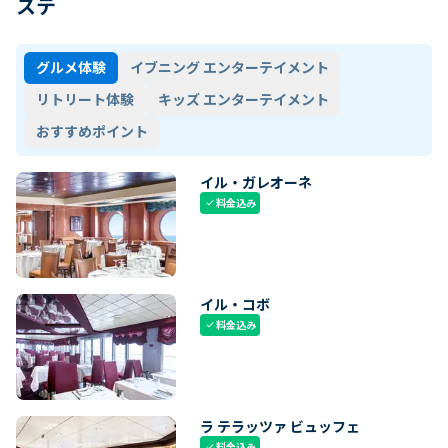
ステ
グルメ体験
イブニング エンターテイメント
リトリート体験
キッズ エンターテイメント
おすすめポイント
イル・ガレオーネ
料金込み
check
イル・コボ
料金込み
check
ラ テラッツァ ビュッフェ
料金込み
check