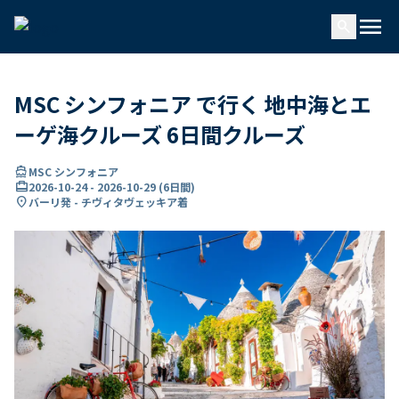
で
menu
search
い
ま
..
MSC シンフォニア で行く 地中海とエ
ーゲ海クルーズ 6日間クルーズ
directions_boat
MSC シンフォニア
card_travel
2026-10-24
-
2026-10-29
(
6日間
)
location_on
バーリ発 - チヴィタヴェッキア着