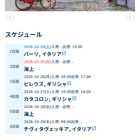
keyboard_arrow_left
keyboard_arrow_right
Previous slide
Next 
スケジュール
2026-10-24(土)
入港
:
-
出港
:
19:00
1日目
バーリ, イタリア
open_in_new
2026-10-25(日)
入港
:
-
出港
:
-
2日目
海上
2026-10-26(月)
入港
:
08:00
出港
:
17:00
3日目
ピレウス, ギリシャ
open_in_new
2026-10-27(火)
入港
:
10:00
出港
:
16:00
4日目
カタコロン, ギリシャ
open_in_new
2026-10-28(水)
入港
:
-
出港
:
-
5日目
海上
2026-10-29(木)
入港
:
08:00
出港
:
-
6日目
チヴィタヴェッキア, イタリア
open_in_new