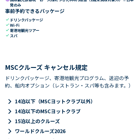
発のみ
事前予約できるパッケージ
check
ドリンクパッケージ
check
Wi-Fi
check
寄港地観光ツアー
check
スパ
MSCクルーズ キャンセル規定
ドリンクパッケージ、寄港地観光プログラム、送迎の予
約、船内オプション（レストラン・スパ等も含みます。）
keyboard_arrow_right
14泊以下（MSCヨットクラブ以外）
keyboard_arrow_right
14泊以下のMSCヨットクラブ
keyboard_arrow_right
15泊以上のクルーズ
keyboard_arrow_right
ワールドクルーズ2026