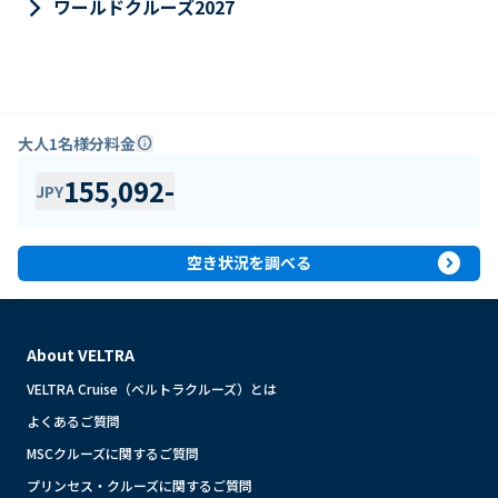
keyboard_arrow_right
ワールドクルーズ2027
大人1名様分料金
info
155,092
-
JPY
expand_circle_right
空き状況を調べる
About VELTRA
VELTRA Cruise（ベルトラクルーズ）とは
よくあるご質問
MSCクルーズに関するご質問
プリンセス・クルーズに関するご質問