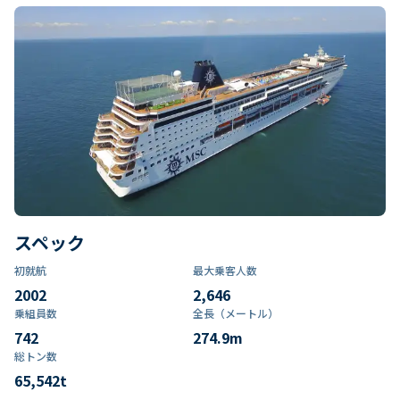
スペック
初就航
最大乗客人数
2002
2,646
乗組員数​
全長（メートル）
742
274.9
m
総トン数​
65,542
t