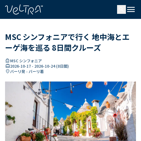
で
menu
search
い
ま
..
MSC シンフォニアで行く 地中海とエ
ーゲ海を巡る 8日間クルーズ
directions_boat
MSC シンフォニア
card_travel
2026-10-17
-
2026-10-24
(
8日間
)
location_on
バーリ発 - バーリ着