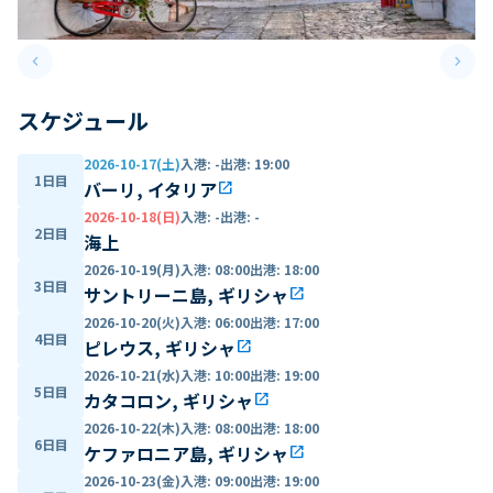
keyboard_arrow_left
keyboard_arrow_right
Previous slide
Next 
スケジュール
2026-10-17(土)
入港
:
-
出港
:
19:00
1日目
バーリ, イタリア
open_in_new
2026-10-18(日)
入港
:
-
出港
:
-
2日目
海上
2026-10-19(月)
入港
:
08:00
出港
:
18:00
3日目
サントリーニ島, ギリシャ
open_in_new
2026-10-20(火)
入港
:
06:00
出港
:
17:00
4日目
ピレウス, ギリシャ
open_in_new
2026-10-21(水)
入港
:
10:00
出港
:
19:00
5日目
カタコロン, ギリシャ
open_in_new
2026-10-22(木)
入港
:
08:00
出港
:
18:00
6日目
ケファロニア島, ギリシャ
open_in_new
2026-10-23(金)
入港
:
09:00
出港
:
19:00