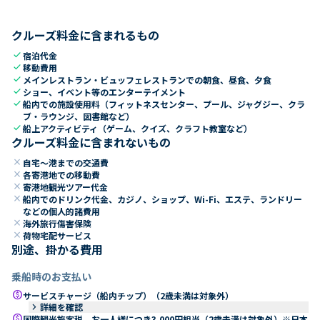
クルーズ料金に含まれるもの
check
宿泊代金
check
移動費用
check
メインレストラン・ビュッフェレストランでの朝食、昼食、夕食
check
ショー、イベント等のエンターテイメント
check
船内での施設使用料（フィットネスセンター、プール、ジャグジー、クラ
ブ・ラウンジ、図書館など）
check
船上アクティビティ（ゲーム、クイズ、クラフト教室など）
クルーズ料金に含まれないもの
close
自宅～港までの交通費
close
各寄港地での移動費
close
寄港地観光ツアー代金
close
船内でのドリンク代金、カジノ、ショップ、Wi-Fi、エステ、ランドリー
などの個人的諸費用
close
海外旅行傷害保険
close
荷物宅配サービス
別途、掛かる費用
乗船時のお支払い
paid
サービスチャージ（船内チップ）（2歳未満は対象外）
keyboard_arrow_right
詳細を確認
paid
国際観光旅客税 お一人様につき3,000円相当（2歳未満は対象外）※日本