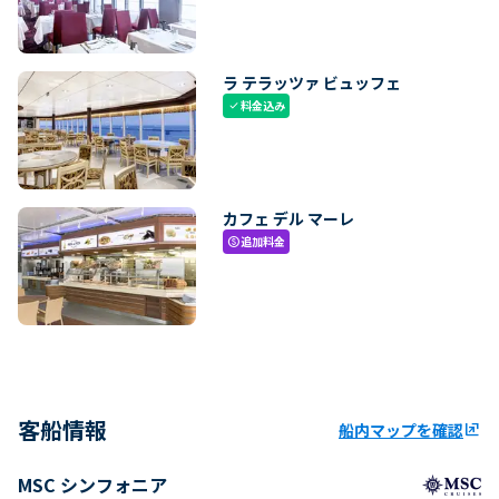
ラ テラッツァ ビュッフェ
料金込み
check
カフェ デル マーレ
追加料金
paid
客船情報
船内マップを確認
ungroup
MSC シンフォニア