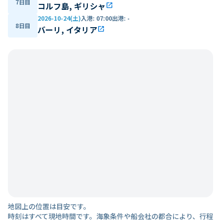
7日目
コルフ島, ギリシャ
open_in_new
2026-10-24(土)
入港
:
07:00
出港
:
-
8日目
バーリ, イタリア
open_in_new
地図上の位置は目安です。
時刻はすべて現地時間です。海象条件や船会社の都合により、行程