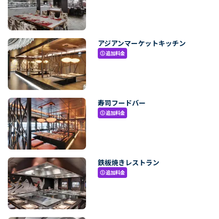
アジアンマーケットキッチン
追加料金
paid
寿司フードバー
追加料金
paid
鉄板焼きレストラン
追加料金
paid