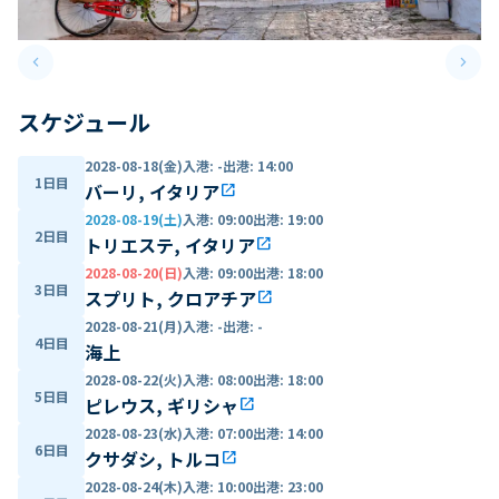
keyboard_arrow_left
keyboard_arrow_right
Previous slide
Next 
スケジュール
2028-08-18(金)
入港
:
-
出港
:
14:00
1日目
バーリ, イタリア
open_in_new
2028-08-19(土)
入港
:
09:00
出港
:
19:00
2日目
トリエステ, イタリア
open_in_new
2028-08-20(日)
入港
:
09:00
出港
:
18:00
3日目
スプリト, クロアチア
open_in_new
2028-08-21(月)
入港
:
-
出港
:
-
4日目
海上
2028-08-22(火)
入港
:
08:00
出港
:
18:00
5日目
ピレウス, ギリシャ
open_in_new
2028-08-23(水)
入港
:
07:00
出港
:
14:00
6日目
クサダシ, トルコ
open_in_new
2028-08-24(木)
入港
:
10:00
出港
:
23:00