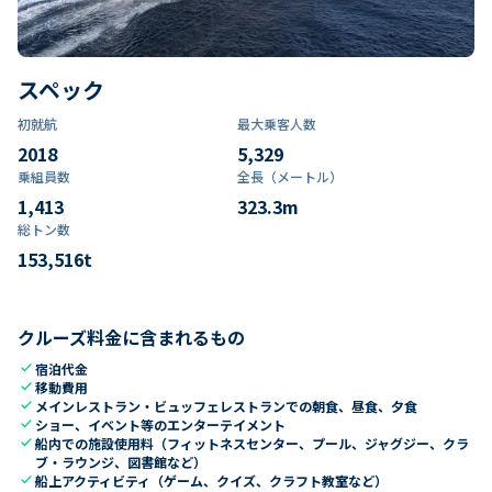
スペック
初就航
最大乗客人数
2018
5,329
乗組員数​
全長（メートル）
1,413
323.3
m
総トン数​
153,516
t
クルーズ料金に含まれるもの
check
宿泊代金
check
移動費用
check
メインレストラン・ビュッフェレストランでの朝食、昼食、夕食
check
ショー、イベント等のエンターテイメント
check
船内での施設使用料（フィットネスセンター、プール、ジャグジー、クラ
ブ・ラウンジ、図書館など）
check
船上アクティビティ（ゲーム、クイズ、クラフト教室など）