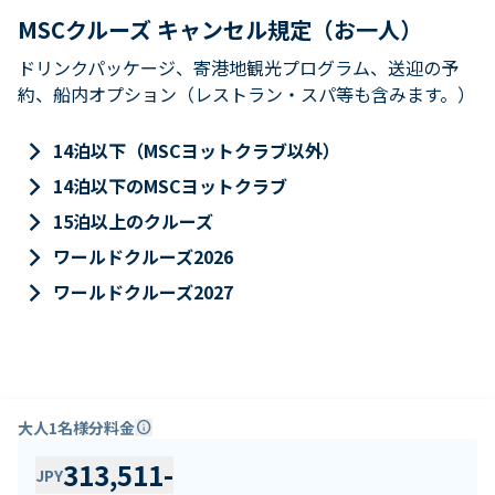
MSCクルーズ キャンセル規定（お一人）
ドリンクパッケージ、寄港地観光プログラム、送迎の予
約、船内オプション（レストラン・スパ等も含みます。）
keyboard_arrow_right
14泊以下（MSCヨットクラブ以外）
keyboard_arrow_right
14泊以下のMSCヨットクラブ
keyboard_arrow_right
15泊以上のクルーズ
keyboard_arrow_right
ワールドクルーズ2026
keyboard_arrow_right
ワールドクルーズ2027
大人1名様分料金
info
313,511
-
JPY