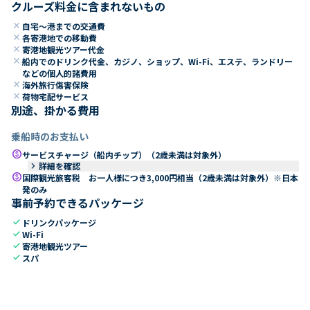
クルーズ料金に含まれないもの
close
自宅～港までの交通費
close
各寄港地での移動費
close
寄港地観光ツアー代金
close
船内でのドリンク代金、カジノ、ショップ、Wi-Fi、エステ、ランドリー
などの個人的諸費用
close
海外旅行傷害保険
close
荷物宅配サービス
別途、掛かる費用
乗船時のお支払い
paid
サービスチャージ（船内チップ）（2歳未満は対象外）
keyboard_arrow_right
詳細を確認
paid
国際観光旅客税 お一人様につき3,000円相当（2歳未満は対象外）※日本
発のみ
事前予約できるパッケージ
check
ドリンクパッケージ
check
Wi-Fi
check
寄港地観光ツアー
check
スパ