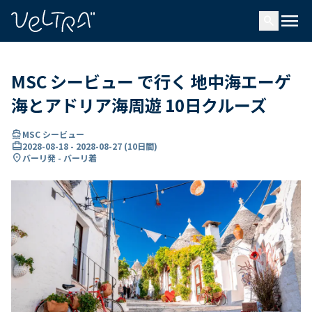
で
menu
search
い
ま
..
MSC シービュー で行く 地中海エーゲ
海とアドリア海周遊 10日クルーズ
directions_boat
MSC シービュー
card_travel
2028-08-18
-
2028-08-27
(
10日間
)
location_on
バーリ発 - バーリ着