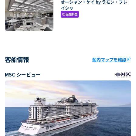
オーシャン・ケイ by ラモン・フレ
イシャ
追加料金
paid
客船情報
船内マップを確認
ungroup
MSC シービュー