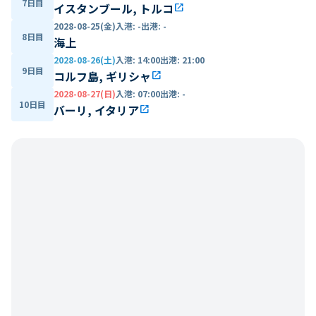
7日目
イスタンブール, トルコ
open_in_new
2028-08-25(金)
入港
:
-
出港
:
-
8日目
海上
2028-08-26(土)
入港
:
14:00
出港
:
21:00
9日目
コルフ島, ギリシャ
open_in_new
2028-08-27(日)
入港
:
07:00
出港
:
-
10日目
バーリ, イタリア
open_in_new