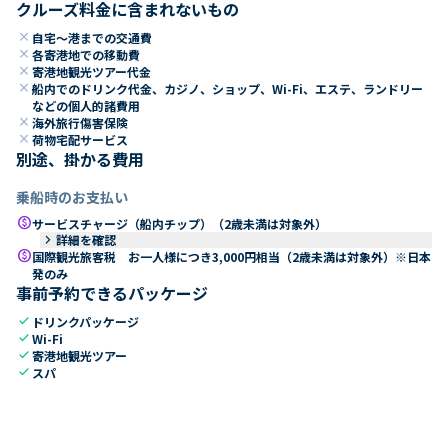
クルーズ料金に含まれないもの
close
自宅～港までの交通費
close
各寄港地での移動費
close
寄港地観光ツアー代金
close
船内でのドリンク代金、カジノ、ショップ、Wi-Fi、エステ、ランドリー
などの個人的諸費用
close
海外旅行傷害保険
close
荷物宅配サービス
別途、掛かる費用
乗船時のお支払い
paid
サービスチャージ（船内チップ）（2歳未満は対象外）
keyboard_arrow_right
詳細を確認
paid
国際観光旅客税 お一人様につき3,000円相当（2歳未満は対象外）※日本
発のみ
事前予約できるパッケージ
check
ドリンクパッケージ
check
Wi-Fi
check
寄港地観光ツアー
check
スパ