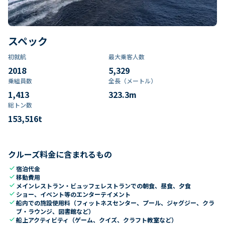
スペック
初就航
最大乗客人数
2018
5,329
乗組員数​
全長（メートル）
1,413
323.3
m
総トン数​
153,516
t
クルーズ料金に含まれるもの
check
宿泊代金
check
移動費用
check
メインレストラン・ビュッフェレストランでの朝食、昼食、夕食
check
ショー、イベント等のエンターテイメント
check
船内での施設使用料（フィットネスセンター、プール、ジャグジー、クラ
ブ・ラウンジ、図書館など）
check
船上アクティビティ（ゲーム、クイズ、クラフト教室など）