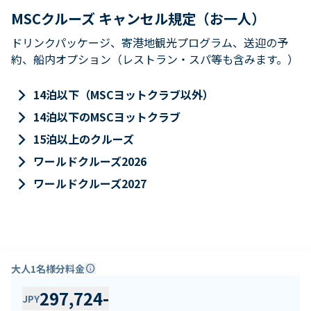
MSCクルーズ キャンセル規定（お一人）
ドリンクパッケージ、寄港地観光プログラム、送迎の予
約、船内オプション（レストラン・スパ等も含みます。）
keyboard_arrow_right
14泊以下（MSCヨットクラブ以外）
keyboard_arrow_right
14泊以下のMSCヨットクラブ
keyboard_arrow_right
15泊以上のクルーズ
keyboard_arrow_right
ワールドクルーズ2026
keyboard_arrow_right
ワールドクルーズ2027
大人1名様分料金
info
297,724
-
JPY