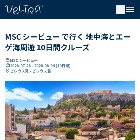
で
menu
search
い
ま
..
MSC シービュー で行く 地中海とエー
ゲ海周遊 10日間クルーズ
directions_boat
MSC シービュー
card_travel
2028-07-26
-
2028-08-04
(
10日間
)
location_on
ピレウス発 - ピレウス着