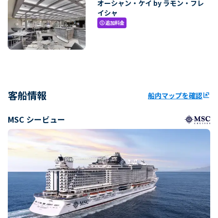
オーシャン・ケイ by ラモン・フレ
イシャ
追加料金
paid
客船情報
船内マップを確認
ungroup
MSC シービュー