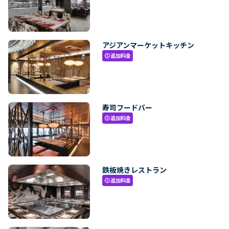
アジアンマーケットキッチン
追加料金
paid
寿司フードバー
追加料金
paid
鉄板焼きレストラン
追加料金
paid