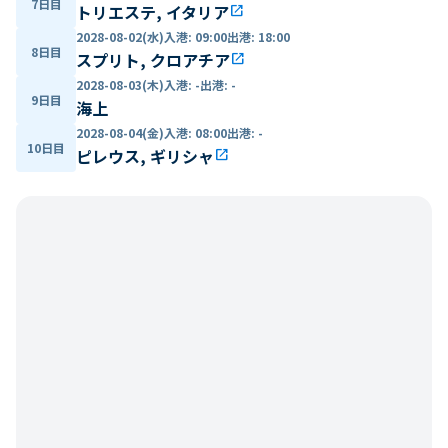
7日目
トリエステ, イタリア
open_in_new
2028-08-02(水)
入港
:
09:00
出港
:
18:00
8日目
スプリト, クロアチア
open_in_new
2028-08-03(木)
入港
:
-
出港
:
-
9日目
海上
2028-08-04(金)
入港
:
08:00
出港
:
-
10日目
ピレウス, ギリシャ
open_in_new