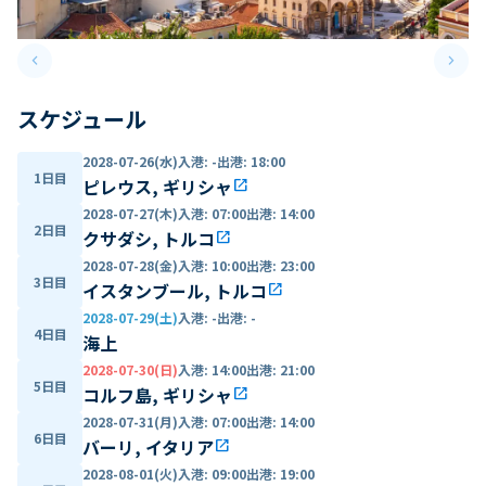
keyboard_arrow_left
keyboard_arrow_right
Previous slide
Next 
スケジュール
2028-07-26(水)
入港
:
-
出港
:
18:00
1日目
ピレウス, ギリシャ
open_in_new
2028-07-27(木)
入港
:
07:00
出港
:
14:00
2日目
クサダシ, トルコ
open_in_new
2028-07-28(金)
入港
:
10:00
出港
:
23:00
3日目
イスタンブール, トルコ
open_in_new
2028-07-29(土)
入港
:
-
出港
:
-
4日目
海上
2028-07-30(日)
入港
:
14:00
出港
:
21:00
5日目
コルフ島, ギリシャ
open_in_new
2028-07-31(月)
入港
:
07:00
出港
:
14:00
6日目
バーリ, イタリア
open_in_new
2028-08-01(火)
入港
:
09:00
出港
:
19:00