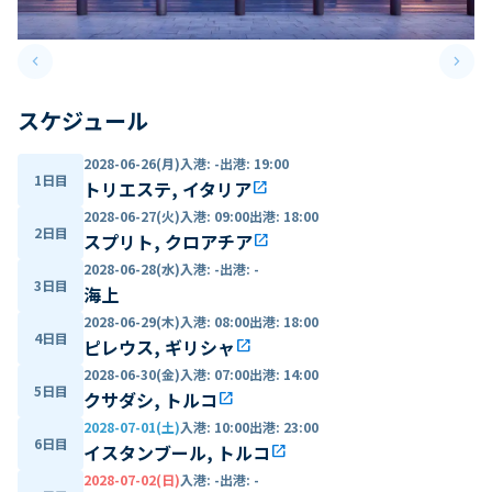
keyboard_arrow_left
keyboard_arrow_right
Previous slide
Next 
スケジュール
2028-06-26(月)
入港
:
-
出港
:
19:00
1日目
トリエステ, イタリア
open_in_new
2028-06-27(火)
入港
:
09:00
出港
:
18:00
2日目
スプリト, クロアチア
open_in_new
2028-06-28(水)
入港
:
-
出港
:
-
3日目
海上
2028-06-29(木)
入港
:
08:00
出港
:
18:00
4日目
ピレウス, ギリシャ
open_in_new
2028-06-30(金)
入港
:
07:00
出港
:
14:00
5日目
クサダシ, トルコ
open_in_new
2028-07-01(土)
入港
:
10:00
出港
:
23:00
6日目
イスタンブール, トルコ
open_in_new
2028-07-02(日)
入港
:
-
出港
:
-