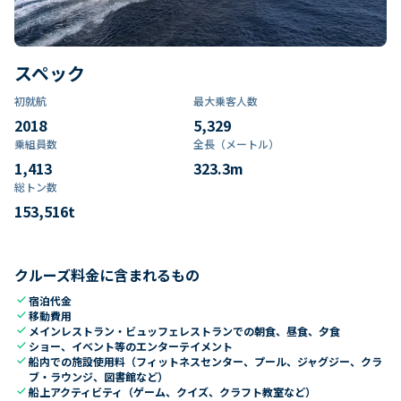
スペック
初就航
最大乗客人数
2018
5,329
乗組員数​
全長（メートル）
1,413
323.3
m
総トン数​
153,516
t
クルーズ料金に含まれるもの
check
宿泊代金
check
移動費用
check
メインレストラン・ビュッフェレストランでの朝食、昼食、夕食
check
ショー、イベント等のエンターテイメント
check
船内での施設使用料（フィットネスセンター、プール、ジャグジー、クラ
ブ・ラウンジ、図書館など）
check
船上アクティビティ（ゲーム、クイズ、クラフト教室など）