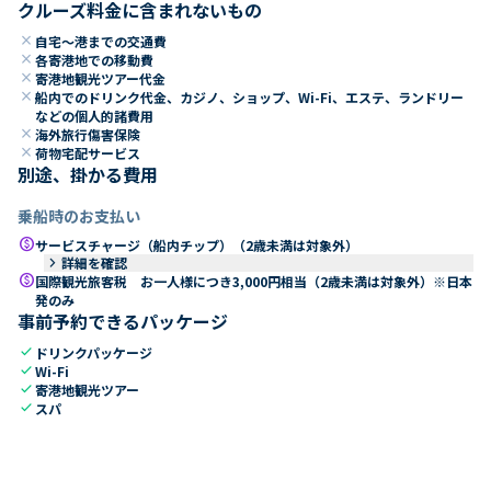
クルーズ料金に含まれないもの
close
自宅～港までの交通費
close
各寄港地での移動費
close
寄港地観光ツアー代金
close
船内でのドリンク代金、カジノ、ショップ、Wi-Fi、エステ、ランドリー
などの個人的諸費用
close
海外旅行傷害保険
close
荷物宅配サービス
別途、掛かる費用
乗船時のお支払い
paid
サービスチャージ（船内チップ）（2歳未満は対象外）
keyboard_arrow_right
詳細を確認
paid
国際観光旅客税 お一人様につき3,000円相当（2歳未満は対象外）※日本
発のみ
事前予約できるパッケージ
check
ドリンクパッケージ
check
Wi-Fi
check
寄港地観光ツアー
check
スパ