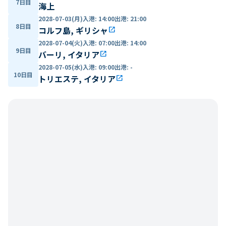
7日目
海上
2028-07-03(月)
入港
:
14:00
出港
:
21:00
8日目
コルフ島, ギリシャ
open_in_new
2028-07-04(火)
入港
:
07:00
出港
:
14:00
9日目
バーリ, イタリア
open_in_new
2028-07-05(水)
入港
:
09:00
出港
:
-
10日目
トリエステ, イタリア
open_in_new