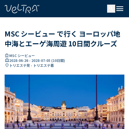
で
menu
search
い
ま
..
MSC シービュー で行く ヨーロッパ地
中海とエーゲ海周遊 10日間クルーズ
directions_boat
MSC シービュー
card_travel
2028-06-26
-
2028-07-05
(
10日間
)
location_on
トリエステ発 - トリエステ着