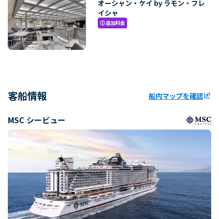
オーシャン・ケイ by ラモン・フレ
イシャ
追加料金
paid
客船情報
船内マップを確認
ungroup
MSC シービュー