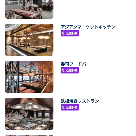
アジアンマーケットキッチン
追加料金
paid
寿司フードバー
追加料金
paid
鉄板焼きレストラン
追加料金
paid