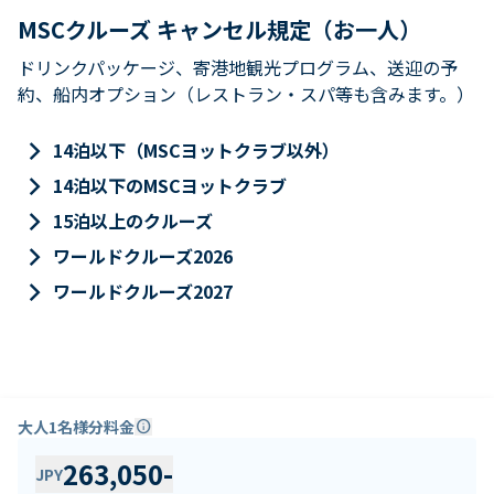
MSCクルーズ キャンセル規定（お一人）
ドリンクパッケージ、寄港地観光プログラム、送迎の予
約、船内オプション（レストラン・スパ等も含みます。）
keyboard_arrow_right
14泊以下（MSCヨットクラブ以外）
keyboard_arrow_right
14泊以下のMSCヨットクラブ
keyboard_arrow_right
15泊以上のクルーズ
keyboard_arrow_right
ワールドクルーズ2026
keyboard_arrow_right
ワールドクルーズ2027
大人1名様分料金
info
263,050
-
JPY