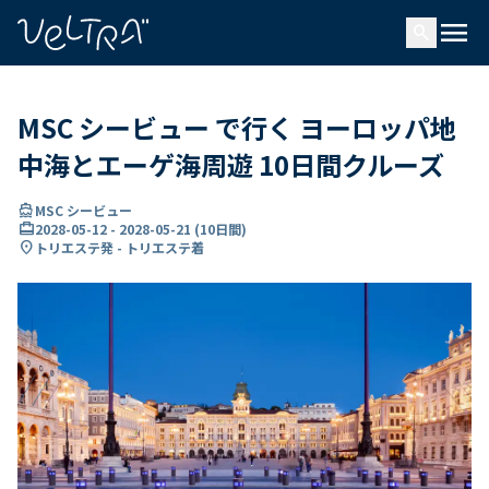
で
menu
search
い
ま
..
MSC シービュー で行く ヨーロッパ地
中海とエーゲ海周遊 10日間クルーズ
directions_boat
MSC シービュー
card_travel
2028-05-12
-
2028-05-21
(
10日間
)
location_on
トリエステ発 - トリエステ着