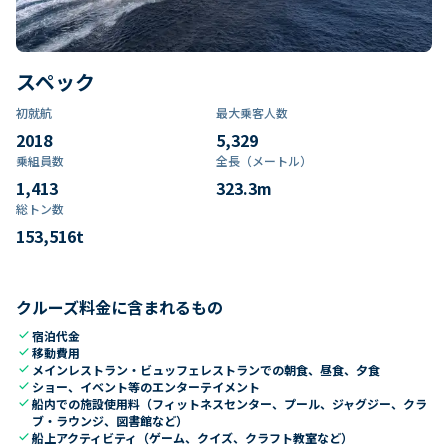
スペック
初就航
最大乗客人数
2018
5,329
乗組員数​
全長（メートル）
1,413
323.3
m
総トン数​
153,516
t
クルーズ料金に含まれるもの
check
宿泊代金
check
移動費用
check
メインレストラン・ビュッフェレストランでの朝食、昼食、夕食
check
ショー、イベント等のエンターテイメント
check
船内での施設使用料（フィットネスセンター、プール、ジャグジー、クラ
ブ・ラウンジ、図書館など）
check
船上アクティビティ（ゲーム、クイズ、クラフト教室など）