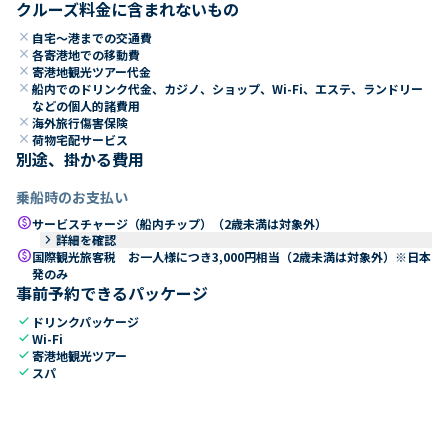
クルーズ料金に含まれないもの
close
自宅～港までの交通費
close
各寄港地での移動費
close
寄港地観光ツアー代金
close
船内でのドリンク代金、カジノ、ショップ、Wi-Fi、エステ、ランドリー
などの個人的諸費用
close
海外旅行傷害保険
close
荷物宅配サービス
別途、掛かる費用
乗船時のお支払い
paid
サービスチャージ（船内チップ）（2歳未満は対象外）
keyboard_arrow_right
詳細を確認
paid
国際観光旅客税 お一人様につき3,000円相当（2歳未満は対象外）※日本
発のみ
事前予約できるパッケージ
check
ドリンクパッケージ
check
Wi-Fi
check
寄港地観光ツアー
check
スパ