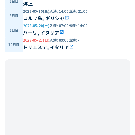
7日目
海上
2028-05-19(金)
入港
:
14:00
出港
:
21:00
8日目
コルフ島, ギリシャ
open_in_new
2028-05-20(土)
入港
:
07:00
出港
:
14:00
9日目
バーリ, イタリア
open_in_new
2028-05-21(日)
入港
:
09:00
出港
:
-
10日目
トリエステ, イタリア
open_in_new