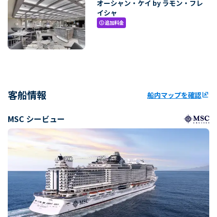
オーシャン・ケイ by ラモン・フレ
イシャ
追加料金
paid
客船情報
船内マップを確認
ungroup
MSC シービュー