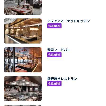
アジアンマーケットキッチン
追加料金
paid
寿司フードバー
追加料金
paid
鉄板焼きレストラン
追加料金
paid