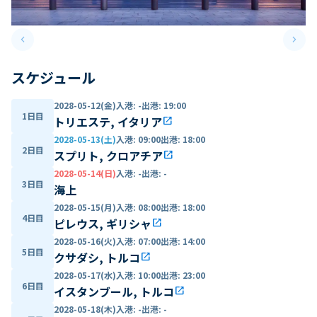
keyboard_arrow_left
keyboard_arrow_right
Previous slide
Next 
スケジュール
2028-05-12(金)
入港
:
-
出港
:
19:00
1日目
トリエステ, イタリア
open_in_new
2028-05-13(土)
入港
:
09:00
出港
:
18:00
2日目
スプリト, クロアチア
open_in_new
2028-05-14(日)
入港
:
-
出港
:
-
3日目
海上
2028-05-15(月)
入港
:
08:00
出港
:
18:00
4日目
ピレウス, ギリシャ
open_in_new
2028-05-16(火)
入港
:
07:00
出港
:
14:00
5日目
クサダシ, トルコ
open_in_new
2028-05-17(水)
入港
:
10:00
出港
:
23:00
6日目
イスタンブール, トルコ
open_in_new
2028-05-18(木)
入港
:
-
出港
:
-