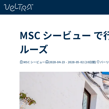
で
い
ま
..
MSC シービュー 
ルーズ
directions_boat
card_travel
location_on
MSC シービュー
2028-04-23
-
2028-05-02
(
10日間
)
バーリ