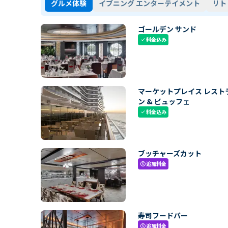
グルメ体験
イブニング エンターテイメント
リト
ゴールデン サンド
料金込み
check
マーケットプレイス レスト
ン & ビュッフェ
料金込み
check
ブッチャーズカット
追加料金
paid
寿司フードバー
追加料金
paid