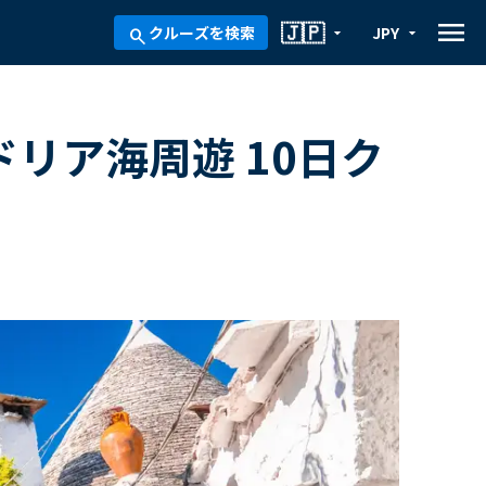
menu
🇯🇵
クルーズを検索
JPY
arrow_drop_down
arrow_drop_down
search
ドリア海周遊 10日ク