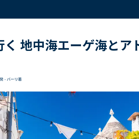
で行く 地中海エーゲ海とア
発 - バーリ着