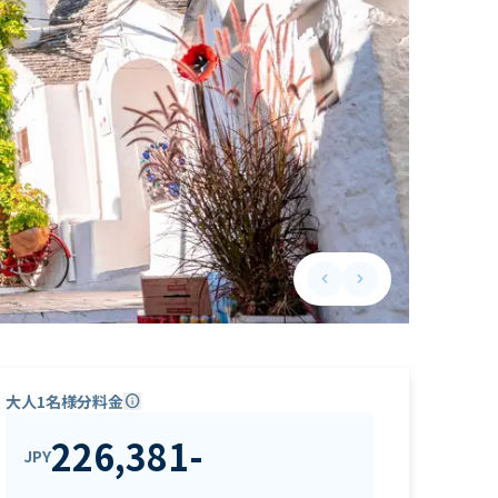
keyboard_arrow_left
keyboard_arrow_right
Previous slide
Next slide
大人1名様分料金
info
226,381
-
JPY