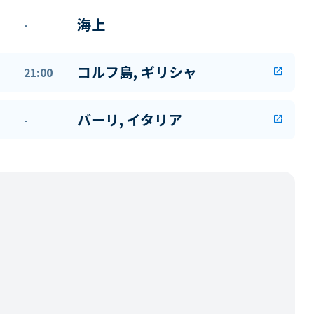
海上
-
コルフ島, ギリシャ
21:00
open_in_new
バーリ, イタリア
-
open_in_new