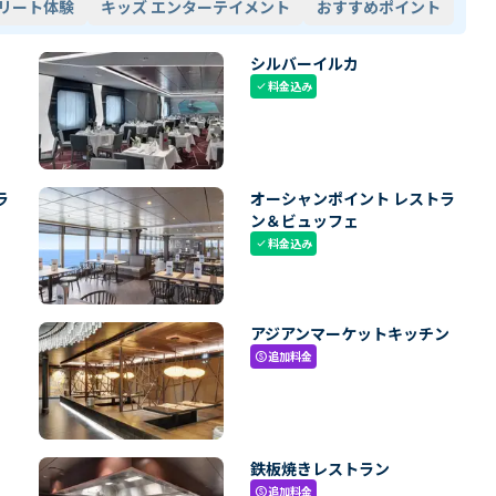
リート体験
キッズ エンターテイメント
おすすめポイント
シルバーイルカ
料金込み
check
ラ
オーシャンポイント レストラ
ン＆ビュッフェ
料金込み
check
アジアンマーケットキッチン
追加料金
paid
鉄板焼きレストラン
追加料金
paid