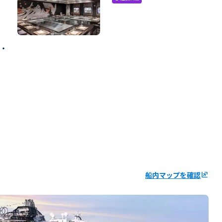
ン・
船内マップを確認
ungroup