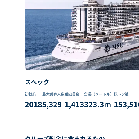
スペック
初就航
最大乗客人数
乗組員数​
全長（メートル）
総トン数​
2018
5,329
1,413
323.3
m
153,51
クルーズ料金に含まれるもの