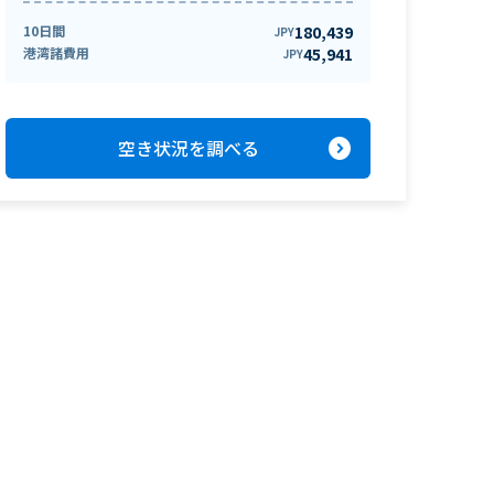
10日間
180,439
JPY
港湾諸費用
45,941
JPY
expand_circle_right
空き状況を調べる