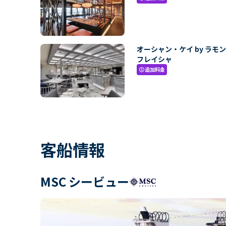
オーシャン・ケイ by ラモ
フレイシャ
追加料金
paid
客船情報
MSC シービュー