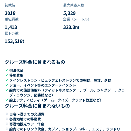
初就航
最大乗客人数
2018
5,329
乗組員数​
全長（メートル）
1,413
323.3
m
総トン数​
153,516
t
クルーズ料金に含まれるもの
check
宿泊代金
check
移動費用
check
メインレストラン・ビュッフェレストランでの朝食、昼食、夕食
check
ショー、イベント等のエンターテイメント
check
船内での施設使用料（フィットネスセンター、プール、ジャグジー、クラ
ブ・ラウンジ、図書館など）
check
船上アクティビティ（ゲーム、クイズ、クラフト教室など）
クルーズ料金に含まれないもの
close
自宅～港までの交通費
close
各寄港地での移動費
close
寄港地観光ツアー代金
close
船内でのドリンク代金、カジノ、ショップ、Wi-Fi、エステ、ランドリー