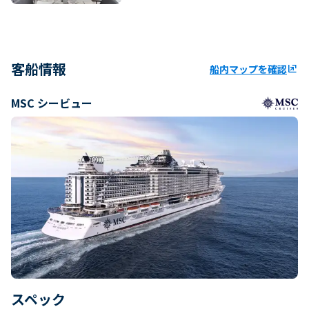
客船情報
船内マップを確認
ungroup
MSC シービュー
スペック