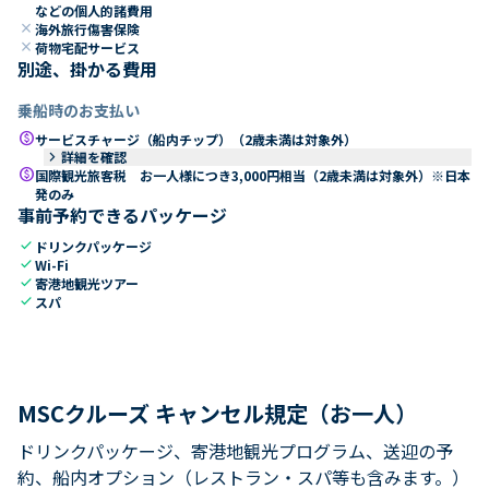
などの個人的諸費用
close
海外旅行傷害保険
close
荷物宅配サービス
別途、掛かる費用
乗船時のお支払い
paid
サービスチャージ（船内チップ）（2歳未満は対象外）
keyboard_arrow_right
詳細を確認
paid
国際観光旅客税 お一人様につき3,000円相当（2歳未満は対象外）※日本
発のみ
事前予約できるパッケージ
check
ドリンクパッケージ
check
Wi-Fi
check
寄港地観光ツアー
check
スパ
MSCクルーズ キャンセル規定（お一人）
ドリンクパッケージ、寄港地観光プログラム、送迎の予
約、船内オプション（レストラン・スパ等も含みます。）