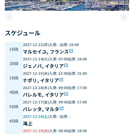
keyboard_arrow_left
keyboard_arrow_right
Previous slide
Next 
スケジュール
2027-12-13(月)
入港
:
-
出港
:
16:00
1日目
マルセイユ, フランス
open_in_new
2027-12-14(火)
入港
:
07:00
出港
:
16:00
2日目
ジェノバ, イタリア
open_in_new
2027-12-15(水)
入港
:
13:00
出港
:
21:00
3日目
ナポリ, イタリア
open_in_new
2027-12-16(木)
入港
:
09:00
出港
:
17:00
4日目
パレルモ, イタリア
open_in_new
2027-12-17(金)
入港
:
09:00
出港
:
17:00
5日目
バレッタ, マルタ
open_in_new
2027-12-18(土)
入港
:
-
出港
:
-
6日目
海上
2027-12-19(日)
入港
:
08:00
出港
:
18:00