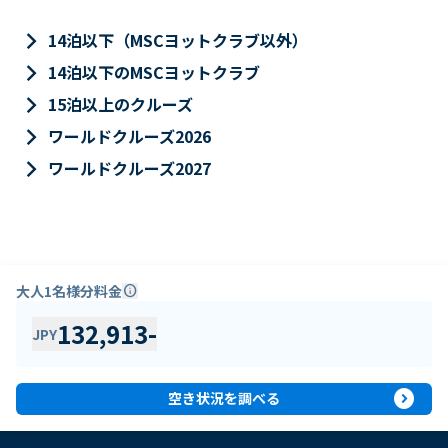
keyboard_arrow_right
14泊以下（MSCヨットクラブ以外）
keyboard_arrow_right
14泊以下のMSCヨットクラブ
keyboard_arrow_right
15泊以上のクルーズ
keyboard_arrow_right
ワールドクルーズ2026
keyboard_arrow_right
ワールドクルーズ2027
大人1名様分料金
info
132,913
-
JPY
expand_circle_right
空き状況を調べる