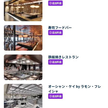
追加料金
paid
寿司フードバー
追加料金
paid
鉄板焼きレストラン
追加料金
paid
オーシャン・ケイ by ラモン・フレ
イシャ
追加料金
paid