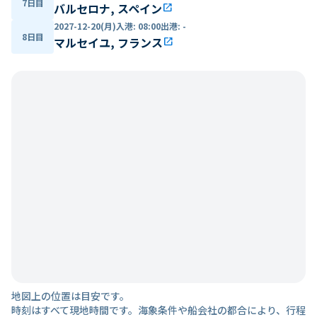
7日目
バルセロナ, スペイン
open_in_new
2027-12-20(月)
入港
:
08:00
出港
:
-
8日目
マルセイユ, フランス
open_in_new
地図上の位置は目安です。
時刻はすべて現地時間です。海象条件や船会社の都合により、行程