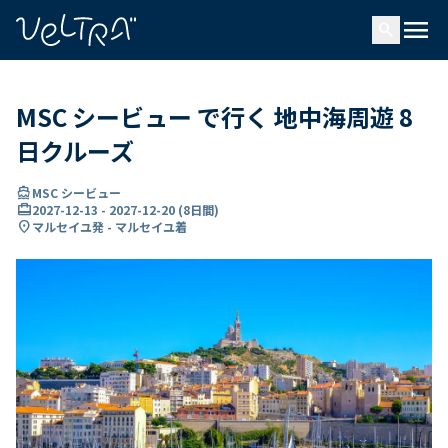
で
menu
search
い
ま
..
MSC シービュー で行く 地中海周遊 8
日クルーズ
directions_boat
MSC シービュー
card_travel
2027-12-13
-
2027-12-20
(
8日間
)
location_on
マルセイユ発 - マルセイユ着