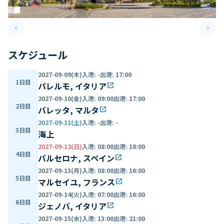
keyboard_arrow_left
keyboard_arrow_right
Previous slide
Next 
スケジュール
2027-09-09(木)
入港
:
-
出港
:
17:00
1日目
パレルモ, イタリア
open_in_new
2027-09-10(金)
入港
:
09:00
出港
:
17:00
2日目
バレッタ, マルタ
open_in_new
2027-09-11(土)
入港
:
-
出港
:
-
3日目
海上
2027-09-12(日)
入港
:
08:00
出港
:
18:00
4日目
バルセロナ, スペイン
open_in_new
2027-09-13(月)
入港
:
08:00
出港
:
16:00
5日目
マルセイユ, フランス
open_in_new
2027-09-14(火)
入港
:
07:00
出港
:
16:00
6日目
ジェノバ, イタリア
open_in_new
2027-09-15(水)
入港
:
13:00
出港
:
21:00