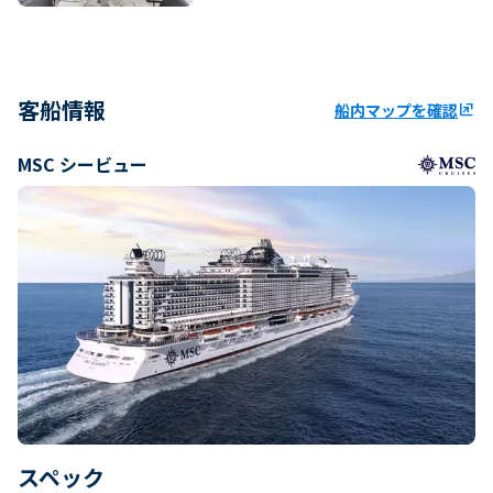
客船情報
船内マップを確認
ungroup
MSC シービュー
スペック