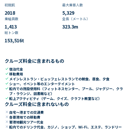
初就航
最大乗客人数
2018
5,329
乗組員数​
全長（メートル）
1,413
323.3
m
総トン数​
153,516
t
クルーズ料金に含まれるもの
check
宿泊代金
check
移動費用
check
メインレストラン・ビュッフェレストランでの朝食、昼食、夕食
check
ショー、イベント等のエンターテイメント
check
船内での施設使用料（フィットネスセンター、プール、ジャグジー、クラ
ブ・ラウンジ、図書館など）
check
船上アクティビティ（ゲーム、クイズ、クラフト教室など）
クルーズ料金に含まれないもの
close
自宅～港までの交通費
close
各寄港地での移動費
close
寄港地観光ツアー代金
close
船内でのドリンク代金、カジノ、ショップ、Wi-Fi、エステ、ランドリー