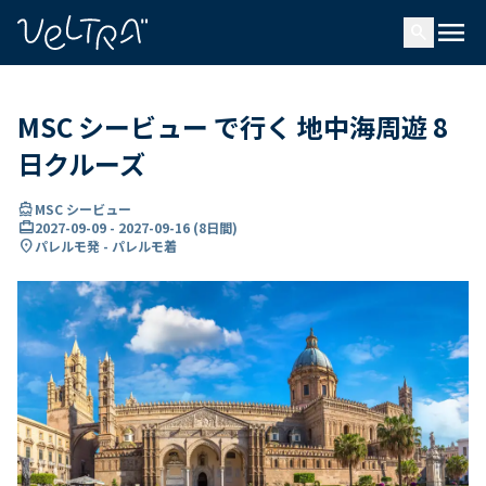
で
menu
search
い
ま
..
MSC シービュー で行く 地中海周遊 8
日クルーズ
directions_boat
MSC シービュー
card_travel
2027-09-09
-
2027-09-16
(
8日間
)
location_on
パレルモ発 - パレルモ着