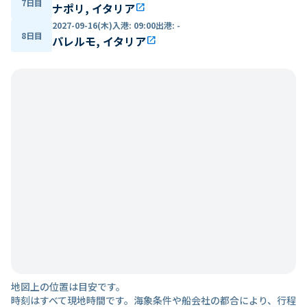
7日目
ナポリ, イタリア
open_in_new
2027-09-16(木)
入港
:
09:00
出港
:
-
8日目
パレルモ, イタリア
open_in_new
地図上の位置は目安です。
時刻はすべて現地時間です。海象条件や船会社の都合により、行程