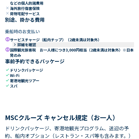
などの個人的諸費用
close
海外旅行傷害保険
close
荷物宅配サービス
別途、掛かる費用
乗船時のお支払い
paid
サービスチャージ（船内チップ）（2歳未満は対象外）
keyboard_arrow_right
詳細を確認
paid
国際観光旅客税 お一人様につき3,000円相当（2歳未満は対象外）※日本
発のみ
事前予約できるパッケージ
check
ドリンクパッケージ
check
Wi-Fi
check
寄港地観光ツアー
check
スパ
MSCクルーズ キャンセル規定（お一人）
ドリンクパッケージ、寄港地観光プログラム、送迎の予
約、船内オプション（レストラン・スパ等も含みます。）