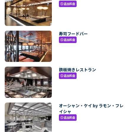
追加料金
paid
寿司フードバー
追加料金
paid
鉄板焼きレストラン
追加料金
paid
オーシャン・ケイ by ラモン・フレ
イシャ
追加料金
paid