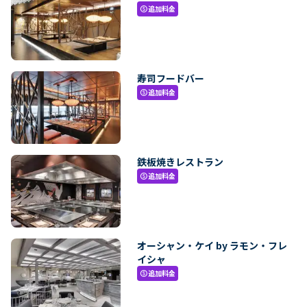
追加料金
paid
寿司フードバー
追加料金
paid
鉄板焼きレストラン
追加料金
paid
オーシャン・ケイ by ラモン・フレ
イシャ
追加料金
paid