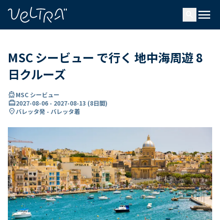
で
menu
search
い
ま
..
MSC シービュー で行く 地中海周遊 8
日クルーズ
directions_boat
MSC シービュー
card_travel
2027-08-06
-
2027-08-13
(
8日間
)
location_on
バレッタ発 - バレッタ着