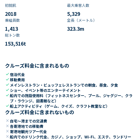
初就航
最大乗客人数
2018
5,329
乗組員数​
全長（メートル）
1,413
323.3
m
総トン数​
153,516
t
クルーズ料金に含まれるもの
check
宿泊代金
check
移動費用
check
メインレストラン・ビュッフェレストランでの朝食、昼食、夕食
check
ショー、イベント等のエンターテイメント
check
船内での施設使用料（フィットネスセンター、プール、ジャグジー、クラ
ブ・ラウンジ、図書館など）
check
船上アクティビティ（ゲーム、クイズ、クラフト教室など）
クルーズ料金に含まれないもの
close
自宅～港までの交通費
close
各寄港地での移動費
close
寄港地観光ツアー代金
close
船内でのドリンク代金、カジノ、ショップ、Wi-Fi、エステ、ランドリー