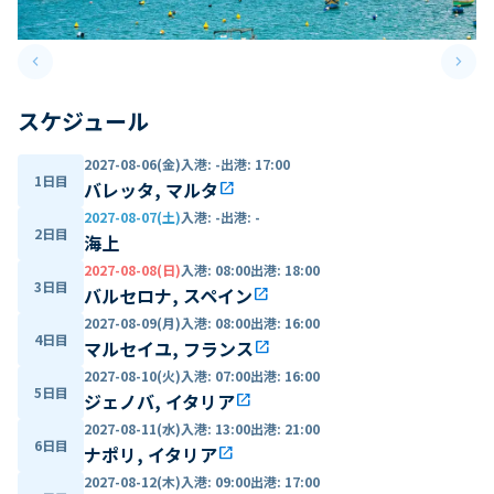
keyboard_arrow_left
keyboard_arrow_right
Previous slide
Next 
スケジュール
2027-08-06(金)
入港
:
-
出港
:
17:00
1日目
バレッタ, マルタ
open_in_new
2027-08-07(土)
入港
:
-
出港
:
-
2日目
海上
2027-08-08(日)
入港
:
08:00
出港
:
18:00
3日目
バルセロナ, スペイン
open_in_new
2027-08-09(月)
入港
:
08:00
出港
:
16:00
4日目
マルセイユ, フランス
open_in_new
2027-08-10(火)
入港
:
07:00
出港
:
16:00
5日目
ジェノバ, イタリア
open_in_new
2027-08-11(水)
入港
:
13:00
出港
:
21:00
6日目
ナポリ, イタリア
open_in_new
2027-08-12(木)
入港
:
09:00
出港
:
17:00