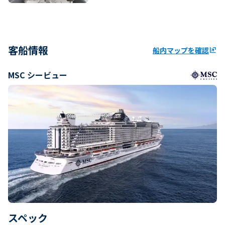
客船情報
船内マップを確認
ungroup
MSC シービュー
スペック