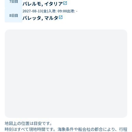
7日目
パレルモ, イタリア
open_in_new
2027-08-13(金)
入港
:
09:00
出港
:
-
8日目
バレッタ, マルタ
open_in_new
地図上の位置は目安です。
時刻はすべて現地時間です。海象条件や船会社の都合により、行程