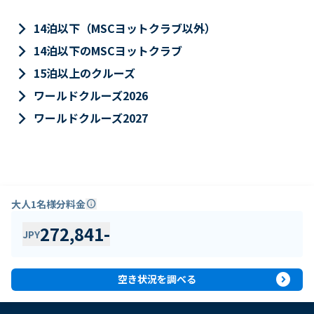
keyboard_arrow_right
14泊以下（MSCヨットクラブ以外）
keyboard_arrow_right
14泊以下のMSCヨットクラブ
keyboard_arrow_right
15泊以上のクルーズ
keyboard_arrow_right
ワールドクルーズ2026
keyboard_arrow_right
ワールドクルーズ2027
大人1名様分料金
info
272,841
-
JPY
expand_circle_right
空き状況を調べる