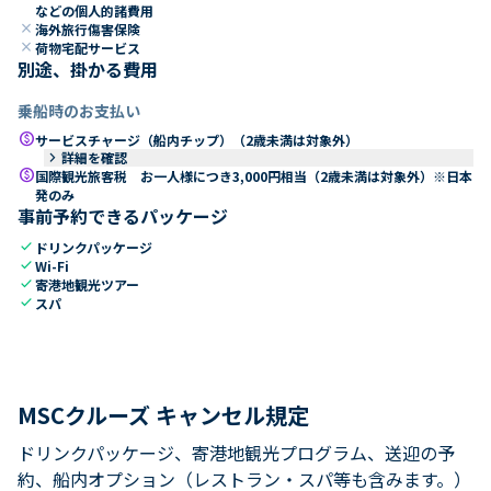
などの個人的諸費用
close
海外旅行傷害保険
close
荷物宅配サービス
別途、掛かる費用
乗船時のお支払い
paid
サービスチャージ（船内チップ）（2歳未満は対象外）
keyboard_arrow_right
詳細を確認
paid
国際観光旅客税 お一人様につき3,000円相当（2歳未満は対象外）※日本
発のみ
事前予約できるパッケージ
check
ドリンクパッケージ
check
Wi-Fi
check
寄港地観光ツアー
check
スパ
MSCクルーズ キャンセル規定
ドリンクパッケージ、寄港地観光プログラム、送迎の予
約、船内オプション（レストラン・スパ等も含みます。）