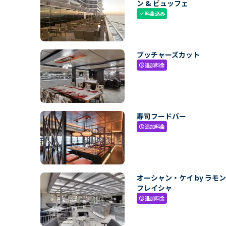
ン & ビュッフェ
料金込み
check
ブッチャーズカット
追加料金
paid
寿司フードバー
追加料金
paid
オーシャン・ケイ by ラモ
フレイシャ
追加料金
paid