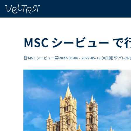
で
い
ま
..
MSC シービュー で
directions_boat
card_travel
location_on
MSC シービュー
2027-05-06
-
2027-05-13
(
8日間
)
パレルモ