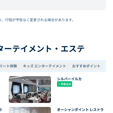
り、行程が予告なく変更される場合があります。
ターテイメント・エステ
リート体験
キッズ エンターテイメント
おすすめポイント
シルバーイルカ
料金込み
check
ラ
オーシャンポイント レストラ