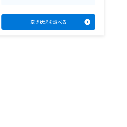
expand_circle_right
空き状況を調べる