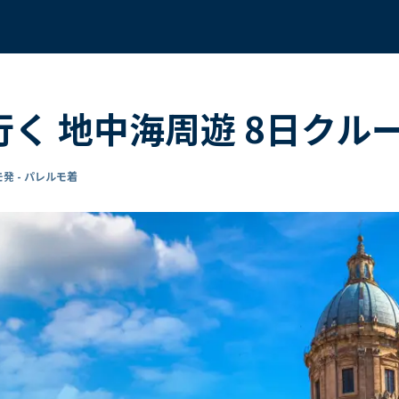
行く 地中海周遊 8日クル
発 - パレルモ着