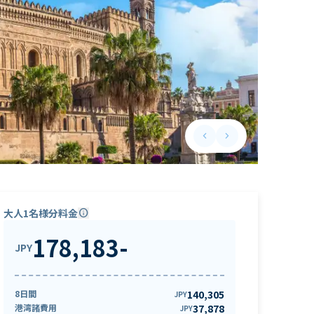
keyboard_arrow_left
keyboard_arrow_right
Previous slide
Next slide
大人1名様分料金
info
178,183
-
JPY
8日間
140,305
JPY
港湾諸費用
37,878
JPY