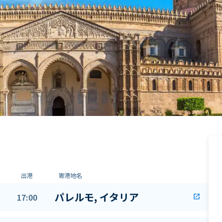
出港
寄港地名
パレルモ, イタリア
17:00
open_in_new