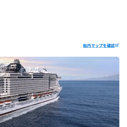
船内マップを確認
ungroup