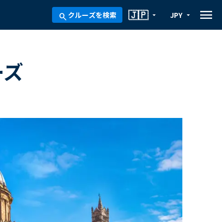
menu
🇯🇵
クルーズを検索
JPY
arrow_drop_down
arrow_drop_down
search
ーズ