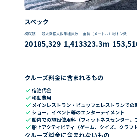
スペック
初就航
最大乗客人数
乗組員数​
全長（メートル）
総トン数​
2018
5,329
1,413
323.3
m
153,51
クルーズ料金に含まれるもの
check
宿泊代金
check
移動費用
check
メインレストラン・ビュッフェレストランでの
check
ショー、イベント等のエンターテイメント
check
船内での施設使用料（フィットネスセンター、
check
船上アクティビティ（ゲーム、クイズ、クラフ
クルーズ料金に含まれないもの