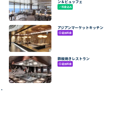
ン＆ビュッフェ
料金込み
check
アジアンマーケットキッチン
追加料金
paid
鉄板焼きレストラン
追加料金
paid
ン・