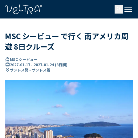
で
menu
search
い
ま
..
MSC シービュー で行く 南アメリカ周
遊 8日クルーズ
directions_boat
MSC シービュー
card_travel
2027-01-17
-
2027-01-24
(
8日間
)
location_on
サントス発 - サントス着