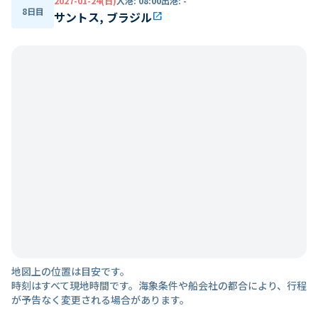
2027-01-24(日)
入港
:
08:00
出港
:
-
8日目
サントス, ブラジル
open_in_new
地図上の位置は目安です。
時刻はすべて現地時間です。海象条件や船会社の都合により、行程
が予告なく変更される場合があります。