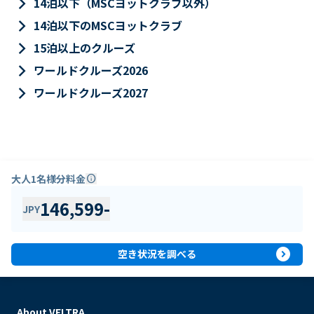
keyboard_arrow_right
14泊以下（MSCヨットクラブ以外）
keyboard_arrow_right
14泊以下のMSCヨットクラブ
keyboard_arrow_right
15泊以上のクルーズ
keyboard_arrow_right
ワールドクルーズ2026
keyboard_arrow_right
ワールドクルーズ2027
大人1名様分料金
info
146,599
-
JPY
expand_circle_right
空き状況を調べる
About VELTRA