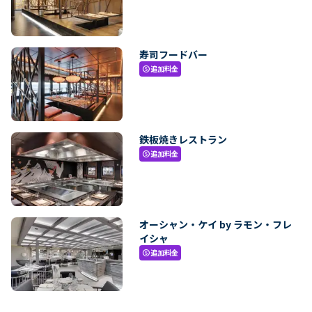
寿司フードバー
追加料金
paid
鉄板焼きレストラン
追加料金
paid
オーシャン・ケイ by ラモン・フレ
イシャ
追加料金
paid