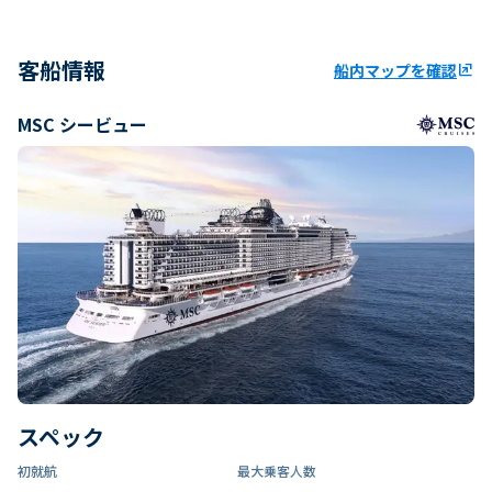
客船情報
船内マップを確認
ungroup
MSC シービュー
スペック
初就航
最大乗客人数