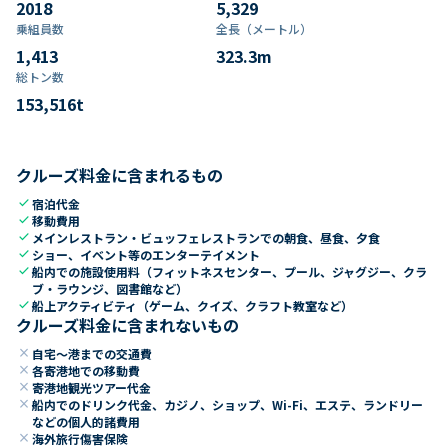
2018
5,329
乗組員数​
全長（メートル）
1,413
323.3
m
総トン数​
153,516
t
クルーズ料金に含まれるもの
check
宿泊代金
check
移動費用
check
メインレストラン・ビュッフェレストランでの朝食、昼食、夕食
check
ショー、イベント等のエンターテイメント
check
船内での施設使用料（フィットネスセンター、プール、ジャグジー、クラ
ブ・ラウンジ、図書館など）
check
船上アクティビティ（ゲーム、クイズ、クラフト教室など）
クルーズ料金に含まれないもの
close
自宅～港までの交通費
close
各寄港地での移動費
close
寄港地観光ツアー代金
close
船内でのドリンク代金、カジノ、ショップ、Wi-Fi、エステ、ランドリー
などの個人的諸費用
close
海外旅行傷害保険