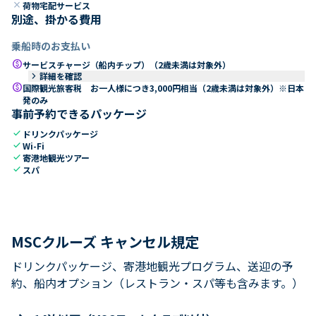
close
荷物宅配サービス
別途、掛かる費用
乗船時のお支払い
paid
サービスチャージ（船内チップ）（2歳未満は対象外）
keyboard_arrow_right
詳細を確認
paid
国際観光旅客税 お一人様につき3,000円相当（2歳未満は対象外）※日本
発のみ
事前予約できるパッケージ
check
ドリンクパッケージ
check
Wi-Fi
check
寄港地観光ツアー
check
スパ
MSCクルーズ キャンセル規定
ドリンクパッケージ、寄港地観光プログラム、送迎の予
約、船内オプション（レストラン・スパ等も含みます。）