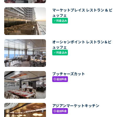
マーケットプレイス レストラン & ビ
ュッフェ
料金込み
check
オーシャンポイント レストラン＆ビ
ュッフェ
料金込み
check
ブッチャーズカット
追加料金
paid
アジアンマーケットキッチン
追加料金
paid