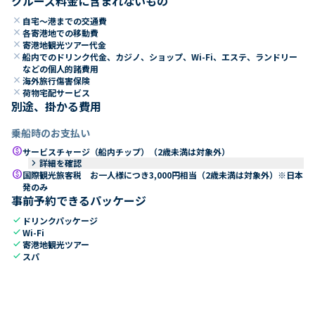
クルーズ料金に含まれないもの
close
自宅～港までの交通費
close
各寄港地での移動費
close
寄港地観光ツアー代金
close
船内でのドリンク代金、カジノ、ショップ、Wi-Fi、エステ、ランドリー
などの個人的諸費用
close
海外旅行傷害保険
close
荷物宅配サービス
別途、掛かる費用
乗船時のお支払い
paid
サービスチャージ（船内チップ）（2歳未満は対象外）
keyboard_arrow_right
詳細を確認
paid
国際観光旅客税 お一人様につき3,000円相当（2歳未満は対象外）※日本
発のみ
事前予約できるパッケージ
check
ドリンクパッケージ
check
Wi-Fi
check
寄港地観光ツアー
check
スパ