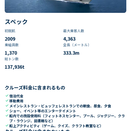
スペック
初就航
最大乗客人数
2009
4,363
乗組員数​
全長（メートル）
1,370
333.3
m
総トン数​
137,936
t
クルーズ料金に含まれるもの
check
宿泊代金
check
移動費用
check
メインレストラン・ビュッフェレストランでの朝食、昼食、夕食
check
ショー、イベント等のエンターテイメント
check
船内での施設使用料（フィットネスセンター、プール、ジャグジー、クラ
ブ・ラウンジ、図書館など）
check
船上アクティビティ（ゲーム、クイズ、クラフト教室など）