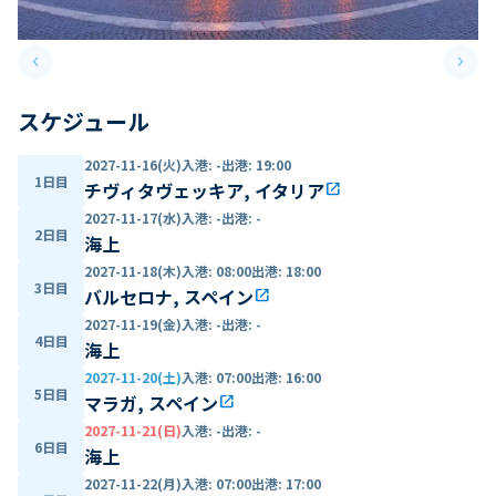
keyboard_arrow_left
keyboard_arrow_right
Previous slide
Next 
スケジュール
2027-11-16(火)
入港
:
-
出港
:
19:00
1日目
チヴィタヴェッキア, イタリア
open_in_new
2027-11-17(水)
入港
:
-
出港
:
-
2日目
海上
2027-11-18(木)
入港
:
08:00
出港
:
18:00
3日目
バルセロナ, スペイン
open_in_new
2027-11-19(金)
入港
:
-
出港
:
-
4日目
海上
2027-11-20(土)
入港
:
07:00
出港
:
16:00
5日目
マラガ, スペイン
open_in_new
2027-11-21(日)
入港
:
-
出港
:
-
6日目
海上
2027-11-22(月)
入港
:
07:00
出港
:
17:00