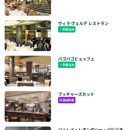
ヴィラ ヴェルデ レストラン
料金込み
check
パゴパゴビュッフェ
料金込み
check
ブッチャーズカット
追加料金
paid
ジェレメ・レオンのシー・パビリオ