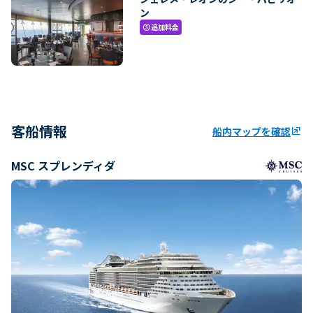
ン
追加料金
paid
客船情報
船内マップを確認
ungroup
MSC スプレンディダ