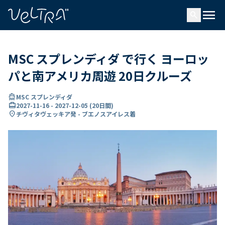
で
menu
search
い
ま
..
MSC スプレンディダ で行く ヨーロッ
パと南アメリカ周遊 20日クルーズ
directions_boat
MSC スプレンディダ
card_travel
2027-11-16
-
2027-12-05
(
20日間
)
location_on
チヴィタヴェッキア発 - ブエノスアイレス着