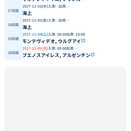
2027-12-02(木)
入港
:
-
出港
:
-
17日目
海上
2027-12-03(金)
入港
:
-
出港
:
-
18日目
海上
2027-12-04(土)
入港
:
08:00
出港
:
18:00
19日目
モンテヴィデオ, ウルグアイ
open_in_new
2027-12-05(日)
入港
:
09:00
出港
:
-
20日目
ブエノスアイレス, アルゼンチン
open_in_new