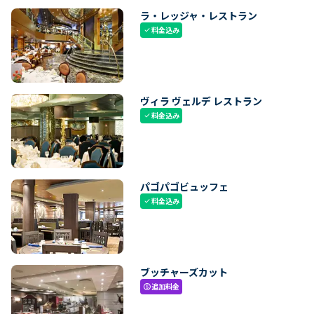
ラ・レッジャ・レストラン
料金込み
check
ヴィラ ヴェルデ レストラン
料金込み
check
パゴパゴビュッフェ
料金込み
check
ブッチャーズカット
追加料金
paid