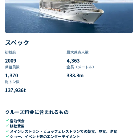
スペック
初就航
最大乗客人数
2009
4,363
乗組員数​
全長（メートル）
1,370
333.3
m
総トン数​
137,936
t
クルーズ料金に含まれるもの
check
宿泊代金
check
移動費用
check
メインレストラン・ビュッフェレストランでの朝食、昼食、夕食
check
ショー、イベント等のエンターテイメント