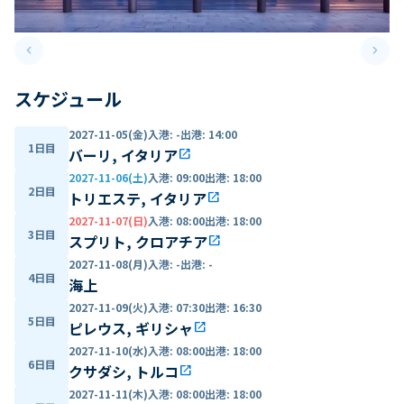
keyboard_arrow_left
keyboard_arrow_right
Previous slide
Next 
スケジュール
2027-11-05(金)
入港
:
-
出港
:
14:00
1日目
バーリ, イタリア
open_in_new
2027-11-06(土)
入港
:
09:00
出港
:
18:00
2日目
トリエステ, イタリア
open_in_new
2027-11-07(日)
入港
:
08:00
出港
:
18:00
3日目
スプリト, クロアチア
open_in_new
2027-11-08(月)
入港
:
-
出港
:
-
4日目
海上
2027-11-09(火)
入港
:
07:30
出港
:
16:30
5日目
ピレウス, ギリシャ
open_in_new
2027-11-10(水)
入港
:
08:00
出港
:
18:00
6日目
クサダシ, トルコ
open_in_new
2027-11-11(木)
入港
:
08:00
出港
:
18:00