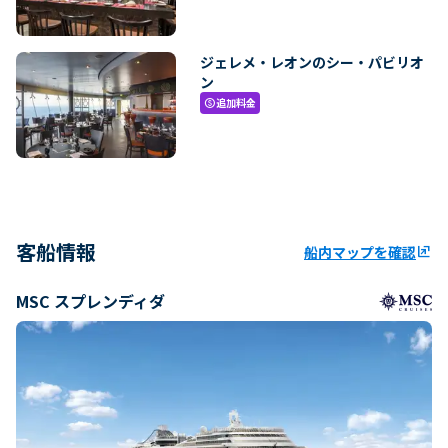
ジェレメ・レオンのシー・パビリオ
ン
追加料金
paid
客船情報
船内マップを確認
ungroup
MSC スプレンディダ