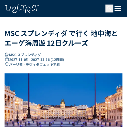
で
menu
search
い
ま
..
MSC スプレンディダ で行く 地中海と
エーゲ海周遊 12日クルーズ
directions_boat
MSC スプレンディダ
card_travel
2027-11-05
-
2027-11-16
(
12日間
)
location_on
バーリ発 - チヴィタヴェッキア着