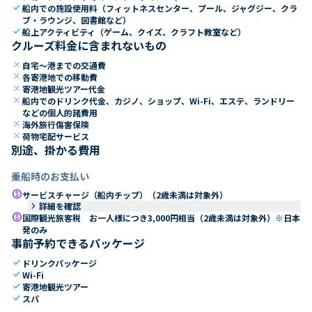
check
船内での施設使用料（フィットネスセンター、プール、ジャグジー、クラ
ブ・ラウンジ、図書館など）
check
船上アクティビティ（ゲーム、クイズ、クラフト教室など）
クルーズ料金に含まれないもの
close
自宅～港までの交通費
close
各寄港地での移動費
close
寄港地観光ツアー代金
close
船内でのドリンク代金、カジノ、ショップ、Wi-Fi、エステ、ランドリー
などの個人的諸費用
close
海外旅行傷害保険
close
荷物宅配サービス
別途、掛かる費用
乗船時のお支払い
paid
サービスチャージ（船内チップ）（2歳未満は対象外）
keyboard_arrow_right
詳細を確認
paid
国際観光旅客税 お一人様につき3,000円相当（2歳未満は対象外）※日本
発のみ
事前予約できるパッケージ
check
ドリンクパッケージ
check
Wi-Fi
check
寄港地観光ツアー
check
スパ