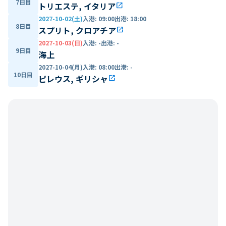
7日目
トリエステ, イタリア
open_in_new
2027-10-02(土)
入港
:
09:00
出港
:
18:00
8日目
スプリト, クロアチア
open_in_new
2027-10-03(日)
入港
:
-
出港
:
-
9日目
海上
2027-10-04(月)
入港
:
08:00
出港
:
-
10日目
ピレウス, ギリシャ
open_in_new