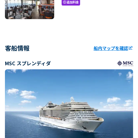
追加料金
paid
客船情報
船内マップを確認
ungroup
MSC スプレンディダ