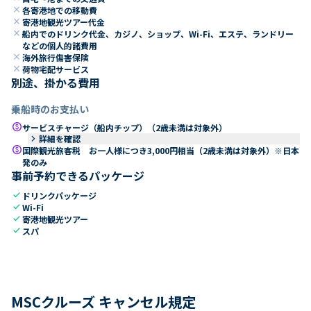
close
各寄港地での移動費
close
寄港地観光ツアー代金
close
船内でのドリンク代金、カジノ、ショップ、Wi-Fi、エステ、ランドリー
などの個人的諸費用
close
海外旅行傷害保険
close
荷物宅配サービス
別途、掛かる費用
乗船時のお支払い
paid
サービスチャージ（船内チップ）（2歳未満は対象外）
keyboard_arrow_right
詳細を確認
paid
国際観光旅客税 お一人様につき3,000円相当（2歳未満は対象外）※日本
発のみ
事前予約できるパッケージ
check
ドリンクパッケージ
check
Wi-Fi
check
寄港地観光ツアー
check
スパ
MSCクルーズ キャンセル規定