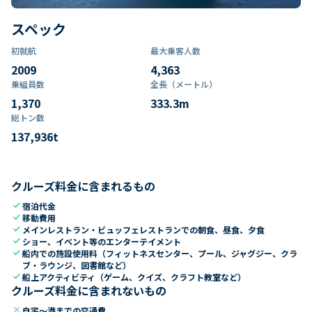
スペック
初就航
最大乗客人数
2009
4,363
乗組員数​
全長（メートル）
1,370
333.3
m
総トン数​
137,936
t
クルーズ料金に含まれるもの
check
宿泊代金
check
移動費用
check
メインレストラン・ビュッフェレストランでの朝食、昼食、夕食
check
ショー、イベント等のエンターテイメント
check
船内での施設使用料（フィットネスセンター、プール、ジャグジー、クラ
ブ・ラウンジ、図書館など）
check
船上アクティビティ（ゲーム、クイズ、クラフト教室など）
クルーズ料金に含まれないもの
close
自宅～港までの交通費