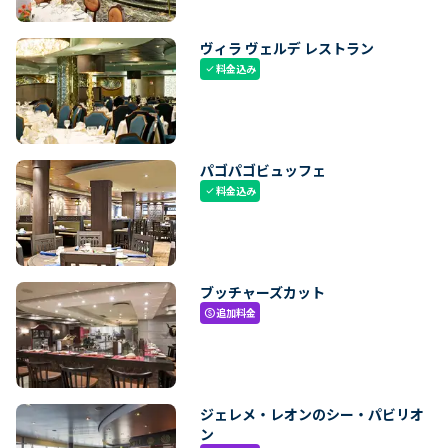
ヴィラ ヴェルデ レストラン
料金込み
check
パゴパゴビュッフェ
料金込み
check
ブッチャーズカット
追加料金
paid
ジェレメ・レオンのシー・パビリオ
ン