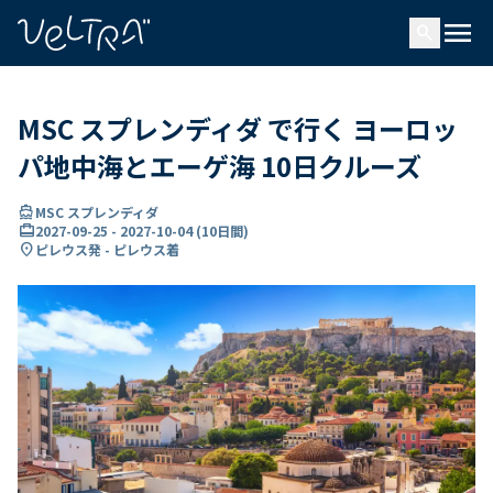
で
menu
search
い
ま
..
MSC スプレンディダ で行く ヨーロッ
パ地中海とエーゲ海 10日クルーズ
directions_boat
MSC スプレンディダ
card_travel
2027-09-25
-
2027-10-04
(
10日間
)
location_on
ピレウス発 - ピレウス着