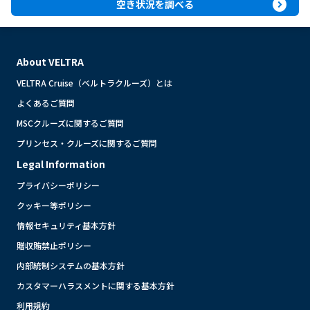
expand_circle_right
空き状況を調べる
About VELTRA
VELTRA Cruise（ベルトラクルーズ）とは
よくあるご質問
MSCクルーズに関するご質問
プリンセス・クルーズに関するご質問
Legal Information
プライバシーポリシー
クッキー等ポリシー
情報セキュリティ基本方針
贈収賄禁止ポリシー
内部統制システムの基本方針
カスタマーハラスメントに関する基本方針
利用規約