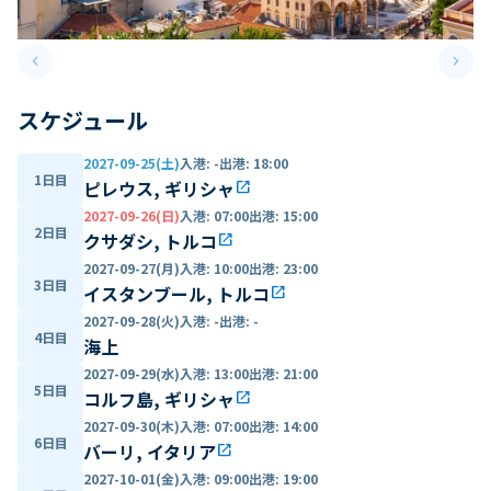
keyboard_arrow_left
keyboard_arrow_right
Previous slide
Next 
スケジュール
2027-09-25(土)
入港
:
-
出港
:
18:00
1日目
ピレウス, ギリシャ
open_in_new
2027-09-26(日)
入港
:
07:00
出港
:
15:00
2日目
クサダシ, トルコ
open_in_new
2027-09-27(月)
入港
:
10:00
出港
:
23:00
3日目
イスタンブール, トルコ
open_in_new
2027-09-28(火)
入港
:
-
出港
:
-
4日目
海上
2027-09-29(水)
入港
:
13:00
出港
:
21:00
5日目
コルフ島, ギリシャ
open_in_new
2027-09-30(木)
入港
:
07:00
出港
:
14:00
6日目
バーリ, イタリア
open_in_new
2027-10-01(金)
入港
:
09:00
出港
:
19:00