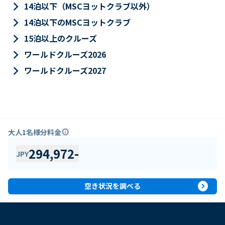
keyboard_arrow_right
14泊以下（MSCヨットクラブ以外）
keyboard_arrow_right
14泊以下のMSCヨットクラブ
keyboard_arrow_right
15泊以上のクルーズ
keyboard_arrow_right
ワールドクルーズ2026
keyboard_arrow_right
ワールドクルーズ2027
大人1名様分料金
info
294,972
-
JPY
expand_circle_right
空き状況を調べる