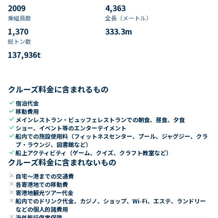
2009
4,363
乗組員数​
全長（メートル）
1,370
333.3
m
総トン数​
137,936
t
クルーズ料金に含まれるもの
check
宿泊代金
check
移動費用
check
メインレストラン・ビュッフェレストランでの朝食、昼食、夕食
check
ショー、イベント等のエンターテイメント
check
船内での施設使用料（フィットネスセンター、プール、ジャグジー、クラ
ブ・ラウンジ、図書館など）
check
船上アクティビティ（ゲーム、クイズ、クラフト教室など）
クルーズ料金に含まれないもの
close
自宅～港までの交通費
close
各寄港地での移動費
close
寄港地観光ツアー代金
close
船内でのドリンク代金、カジノ、ショップ、Wi-Fi、エステ、ランドリー
などの個人的諸費用
close
海外旅行傷害保険