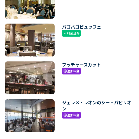
パゴパゴビュッフェ
料金込み
check
ブッチャーズカット
追加料金
paid
ジェレメ・レオンのシー・パビリオ
ン
追加料金
paid