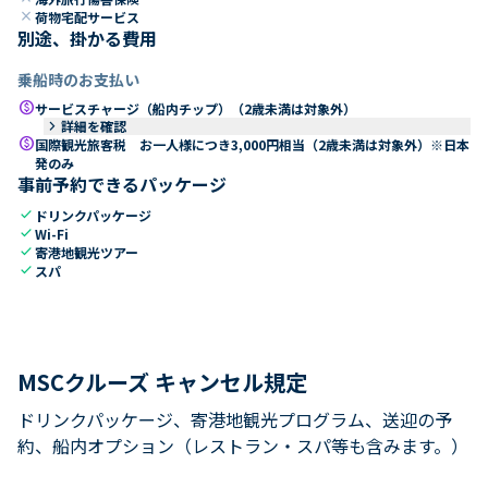
close
荷物宅配サービス
別途、掛かる費用
乗船時のお支払い
paid
サービスチャージ（船内チップ）（2歳未満は対象外）
keyboard_arrow_right
詳細を確認
paid
国際観光旅客税 お一人様につき3,000円相当（2歳未満は対象外）※日本
発のみ
事前予約できるパッケージ
check
ドリンクパッケージ
check
Wi-Fi
check
寄港地観光ツアー
check
スパ
MSCクルーズ キャンセル規定
ドリンクパッケージ、寄港地観光プログラム、送迎の予
約、船内オプション（レストラン・スパ等も含みます。）