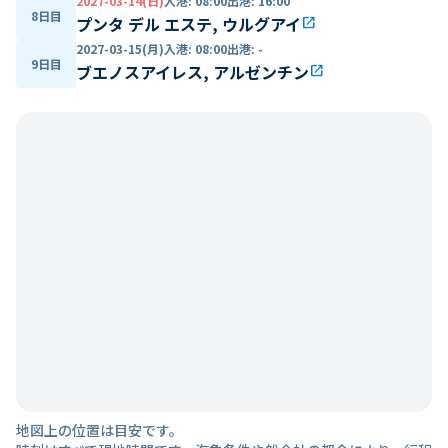
2027-03-14(日)
入港
:
08:00
出港
:
16:00
8日目
プンタ デル エステ, ウルグアイ
open_in_new
2027-03-15(月)
入港
:
08:00
出港
:
-
9日目
ブエノスアイレス, アルゼンチン
open_in_new
地図上の位置は目安です。