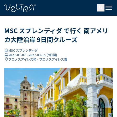
で
menu
search
い
ま
..
MSC スプレンディダ で行く 南アメリ
カ大陸沿岸 9日間クルーズ
directions_boat
MSC スプレンディダ
card_travel
2027-03-07
-
2027-03-15
(
9日間
)
location_on
ブエノスアイレス発 - ブエノスアイレス着