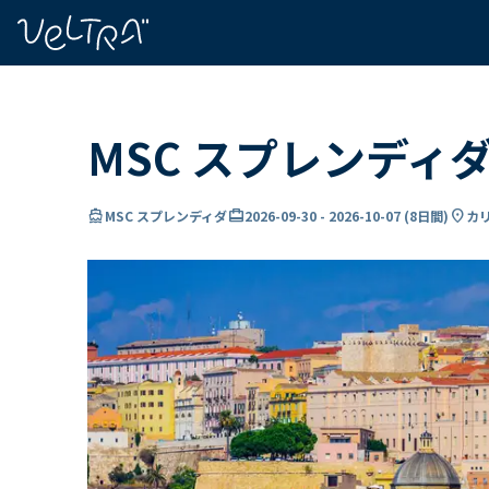
で
い
ま
..
MSC スプレンディ
directions_boat
card_travel
location_on
MSC スプレンディダ
2026-09-30
-
2026-10-07
(
8日間
)
カ