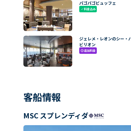
パゴパゴビュッフェ
料金込み
check
ジェレメ・レオンのシー・
ビリオン
追加料金
paid
客船情報
MSC スプレンディダ