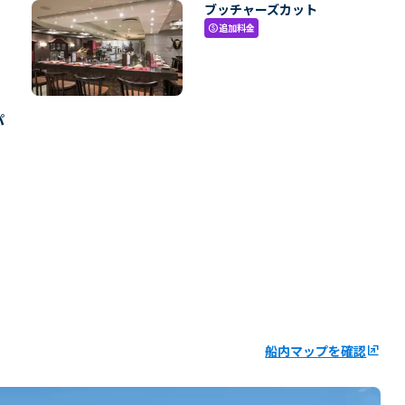
ブッチャーズカット
追加料金
paid
パ
船内マップを確認
ungroup