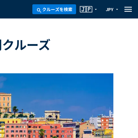
menu
🇯🇵
クルーズを検索
JPY
arrow_drop_down
arrow_drop_down
search
間クルーズ