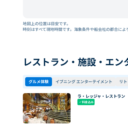
地図上の位置は目安です。
時刻はすべて現地時間です。海象条件や船会社の都合によ
レストラン・施設・エン
グルメ体験
イブニング エンターテイメント
リト
ラ・レッジャ・レストラン
料金込み
check