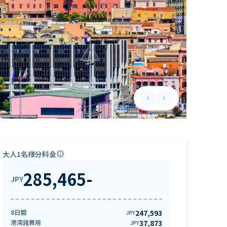
keyboard_arrow_left
keyboard_arrow_right
Previous slide
Next slide
大人1名様分料金
info
285,465
-
JPY
8日間
247,593
JPY
港湾諸費用
37,873
JPY