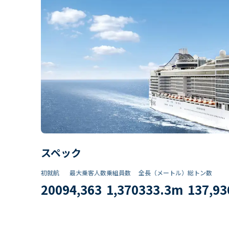
スペック
初就航
最大乗客人数
乗組員数​
全長（メートル）
総トン数​
2009
4,363
1,370
333.3
m
137,93