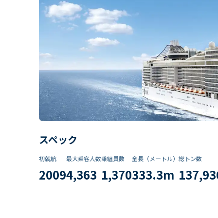
スペック
初就航
最大乗客人数
乗組員数​
全長（メートル）
総トン数​
2009
4,363
1,370
333.3
m
137,93