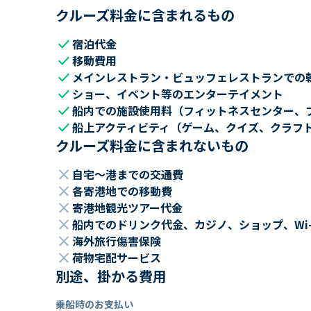
クルーズ料金に含まれるもの
check
宿泊代金
check
移動費用
check
メインレストラン・ビュッフェレストランでの
check
ショー、イベント等のエンターテイメント
check
船内での施設使用料（フィットネスセンター、
check
船上アクティビティ（ゲーム、クイズ、クラフ
クルーズ料金に含まれないもの
close
自宅～港までの交通費
close
各寄港地での移動費
close
寄港地観光ツアー代金
close
船内でのドリンク代金、カジノ、ショップ、Wi
close
海外旅行傷害保険
close
荷物宅配サービス
別途、掛かる費用
乗船時のお支払い