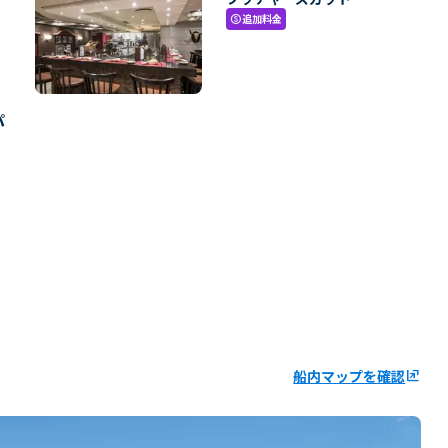
追加料金
paid
パ
船内マップを確認
ungroup