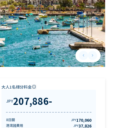
keyboard_arrow_left
keyboard_arrow_right
Previous slide
Next slide
大人1名様分料金
info
207,886
-
JPY
8日間
170,060
JPY
港湾諸費用
37,826
JPY