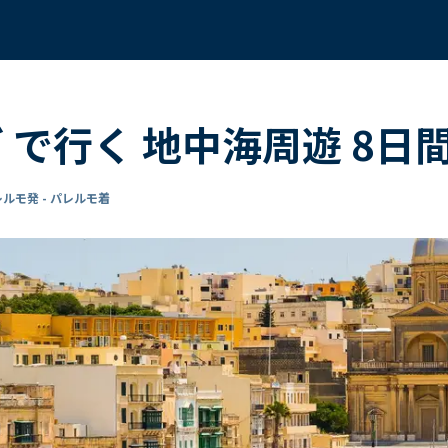
ダ で行く 地中海周遊 8日
ルモ発 - パレルモ着