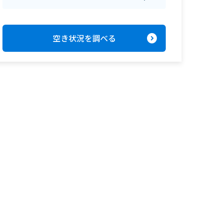
expand_circle_right
空き状況を調べる