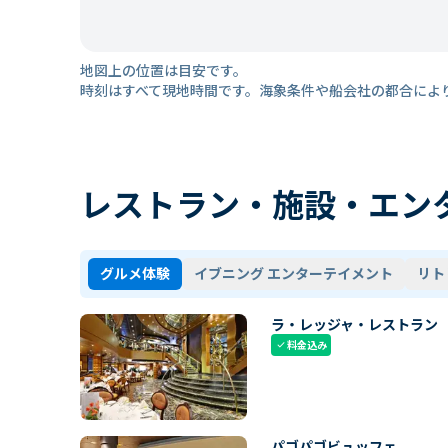
地図上の位置は目安です。
時刻はすべて現地時間です。海象条件や船会社の都合によ
レストラン・施設・エン
グルメ体験
イブニング エンターテイメント
リト
ラ・レッジャ・レストラン
料金込み
check
パゴパゴビュッフェ