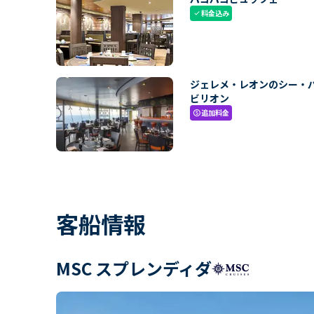
料金込み
check
ジェレメ・レオンのシー・
ビリオン
追加料金
paid
客船情報
MSC スプレンディダ