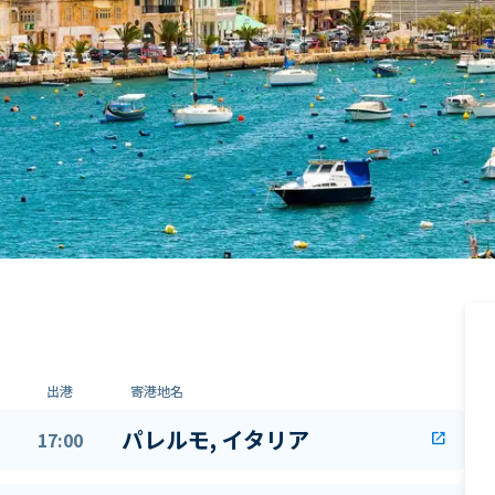
出港
寄港地名
パレルモ, イタリア
17:00
open_in_new