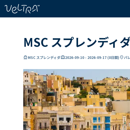
で
い
ま
..
MSC スプレンディ
directions_boat
card_travel
location_on
MSC スプレンディダ
2026-09-10
-
2026-09-17
(
8日間
)
パレ