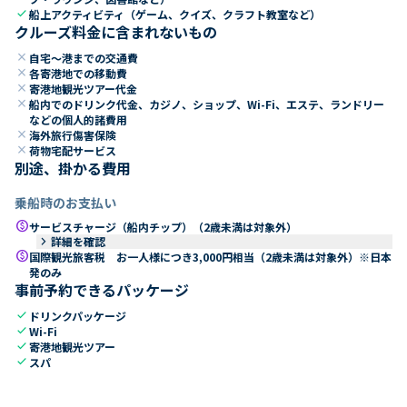
check
船上アクティビティ（ゲーム、クイズ、クラフト教室など）
クルーズ料金に含まれないもの
close
自宅～港までの交通費
close
各寄港地での移動費
close
寄港地観光ツアー代金
close
船内でのドリンク代金、カジノ、ショップ、Wi-Fi、エステ、ランドリー
などの個人的諸費用
close
海外旅行傷害保険
close
荷物宅配サービス
別途、掛かる費用
乗船時のお支払い
paid
サービスチャージ（船内チップ）（2歳未満は対象外）
keyboard_arrow_right
詳細を確認
paid
国際観光旅客税 お一人様につき3,000円相当（2歳未満は対象外）※日本
発のみ
事前予約できるパッケージ
check
ドリンクパッケージ
check
Wi-Fi
check
寄港地観光ツアー
check
スパ