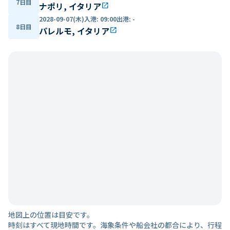
7日目
ナポリ, イタリア
open_in_new
2028-09-07(木)
入港
:
09:00
出港
:
-
8日目
パレルモ, イタリア
open_in_new
地図上の位置は目安です。
時刻はすべて現地時間です。海象条件や船会社の都合により、行程