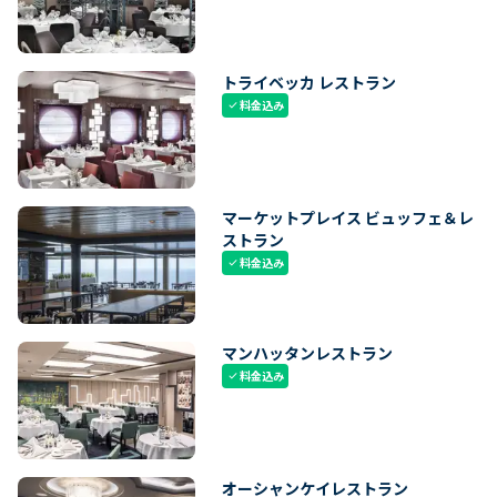
トライベッカ レストラン
料金込み
check
マーケットプレイス ビュッフェ＆レ
ストラン
料金込み
check
マンハッタンレストラン
料金込み
check
オーシャンケイレストラン