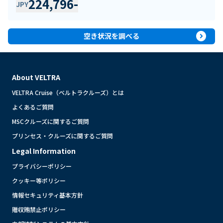
224,796
-
JPY
expand_circle_right
空き状況を調べる
About VELTRA
VELTRA Cruise（ベルトラクルーズ）とは
よくあるご質問
MSCクルーズに関するご質問
プリンセス・クルーズに関するご質問
Legal Information
プライバシーポリシー
クッキー等ポリシー
情報セキュリティ基本方針
贈収賄禁止ポリシー