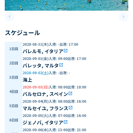
keyboard_arrow_left
keyboard_arrow_right
Previous slide
Next 
スケジュール
2028-08-31(木)
入港
:
-
出港
:
17:00
1日目
パレルモ, イタリア
open_in_new
2028-09-01(金)
入港
:
09:00
出港
:
17:00
2日目
バレッタ, マルタ
open_in_new
2028-09-02(土)
入港
:
-
出港
:
-
3日目
海上
2028-09-03(日)
入港
:
08:00
出港
:
18:00
4日目
バルセロナ, スペイン
open_in_new
2028-09-04(月)
入港
:
08:00
出港
:
16:00
5日目
マルセイユ, フランス
open_in_new
2028-09-05(火)
入港
:
07:00
出港
:
16:00
6日目
ジェノバ, イタリア
open_in_new
2028-09-06(水)
入港
:
13:00
出港
:
21:00