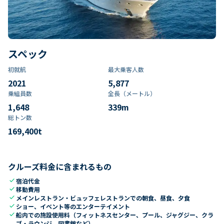
スペック
初就航
最大乗客人数
2021
5,877
乗組員数​
全長（メートル）
1,648
339
m
総トン数​
169,400
t
クルーズ料金に含まれるもの
check
宿泊代金
check
移動費用
check
メインレストラン・ビュッフェレストランでの朝食、昼食、夕食
check
ショー、イベント等のエンターテイメント
check
船内での施設使用料（フィットネスセンター、プール、ジャグジー、クラ
ブ・ラウンジ、図書館など）