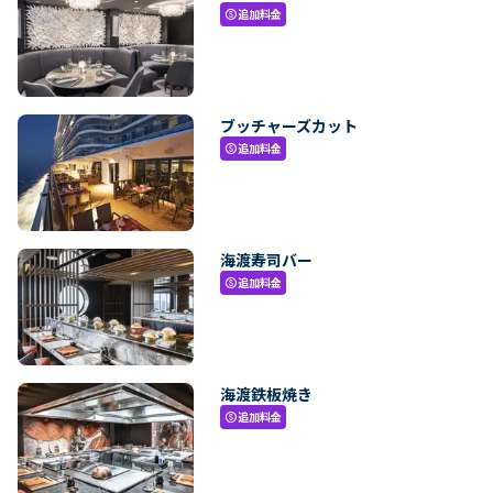
追加料金
paid
ブッチャーズカット
追加料金
paid
海渡寿司バー
追加料金
paid
海渡鉄板焼き
追加料金
paid