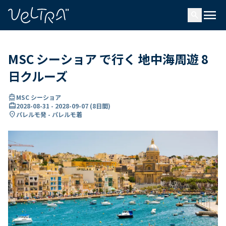
で
menu
search
い
ま
..
MSC シーショア で行く 地中海周遊 8
日クルーズ
directions_boat
MSC シーショア
card_travel
2028-08-31
-
2028-09-07
(
8日間
)
location_on
パレルモ発 - パレルモ着