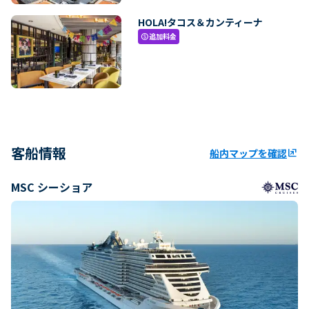
HOLA!タコス＆カンティーナ
追加料金
paid
客船情報
船内マップを確認
ungroup
MSC シーショア