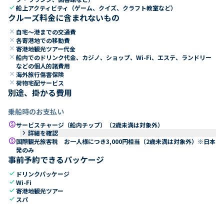
check
船上アクティビティ（ゲーム、クイズ、クラフト教室など）
クルーズ料金に含まれないもの
close
自宅～港までの交通費
close
各寄港地での移動費
close
寄港地観光ツアー代金
close
船内でのドリンク代金、カジノ、ショップ、Wi-Fi、エステ、ランドリー
などの個人的諸費用
close
海外旅行傷害保険
close
荷物宅配サービス
別途、掛かる費用
乗船時のお支払い
paid
サービスチャージ（船内チップ）（2歳未満は対象外）
keyboard_arrow_right
詳細を確認
paid
国際観光旅客税 お一人様につき3,000円相当（2歳未満は対象外）※日本
発のみ
事前予約できるパッケージ
check
ドリンクパッケージ
check
Wi-Fi
check
寄港地観光ツアー
check
スパ