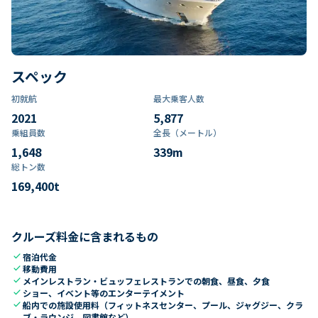
スペック
初就航
最大乗客人数
2021
5,877
乗組員数​
全長（メートル）
1,648
339
m
総トン数​
169,400
t
クルーズ料金に含まれるもの
check
宿泊代金
check
移動費用
check
メインレストラン・ビュッフェレストランでの朝食、昼食、夕食
check
ショー、イベント等のエンターテイメント
check
船内での施設使用料（フィットネスセンター、プール、ジャグジー、クラ
ブ・ラウンジ、図書館など）