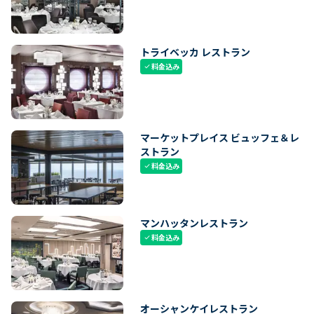
トライベッカ レストラン
料金込み
check
マーケットプレイス ビュッフェ＆レ
ストラン
料金込み
check
マンハッタンレストラン
料金込み
check
オーシャンケイレストラン