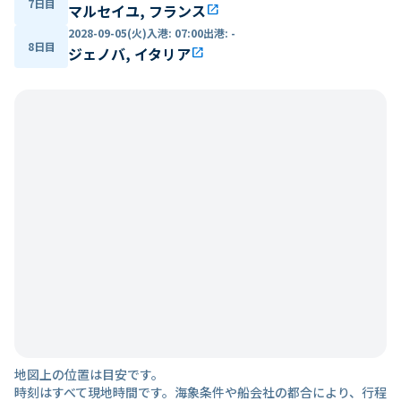
7日目
マルセイユ, フランス
open_in_new
2028-09-05(火)
入港
:
07:00
出港
:
-
8日目
ジェノバ, イタリア
open_in_new
地図上の位置は目安です。
時刻はすべて現地時間です。海象条件や船会社の都合により、行程