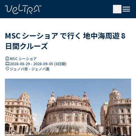
で
menu
search
い
ま
..
MSC シーショア で行く 地中海周遊 8
日間クルーズ
directions_boat
MSC シーショア
card_travel
2028-08-29
-
2028-09-05
(
8日間
)
location_on
ジェノバ発 - ジェノバ着