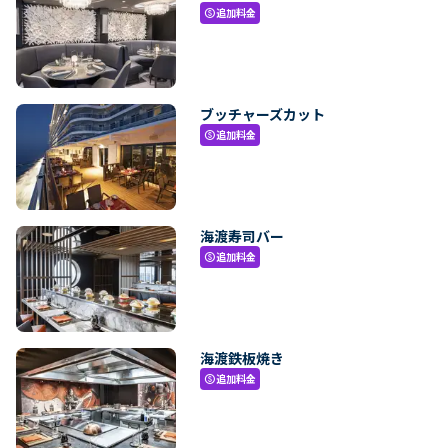
追加料金
paid
ブッチャーズカット
追加料金
paid
海渡寿司バー
追加料金
paid
海渡鉄板焼き
追加料金
paid