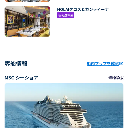
HOLA!タコス＆カンティーナ
追加料金
paid
客船情報
船内マップを確認
ungroup
MSC シーショア