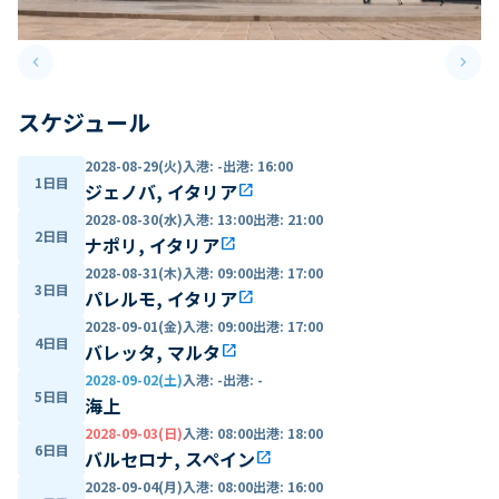
keyboard_arrow_left
keyboard_arrow_right
Previous slide
Next 
スケジュール
2028-08-29(火)
入港
:
-
出港
:
16:00
1日目
ジェノバ, イタリア
open_in_new
2028-08-30(水)
入港
:
13:00
出港
:
21:00
2日目
ナポリ, イタリア
open_in_new
2028-08-31(木)
入港
:
09:00
出港
:
17:00
3日目
パレルモ, イタリア
open_in_new
2028-09-01(金)
入港
:
09:00
出港
:
17:00
4日目
バレッタ, マルタ
open_in_new
2028-09-02(土)
入港
:
-
出港
:
-
5日目
海上
2028-09-03(日)
入港
:
08:00
出港
:
18:00
6日目
バルセロナ, スペイン
open_in_new
2028-09-04(月)
入港
:
08:00
出港
:
16:00