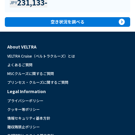
231,133
-
JPY
expand_circle_right
空き状況を調べる
About VELTRA
VELTRA Cruise（ベルトラクルーズ）とは
よくあるご質問
MSCクルーズに関するご質問
プリンセス・クルーズに関するご質問
Legal Information
プライバシーポリシー
クッキー等ポリシー
情報セキュリティ基本方針
贈収賄禁止ポリシー