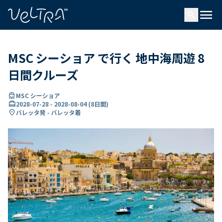
で
menu
search
い
ま
..
MSC シーショア で行く 地中海周遊 8
日間クルーズ
directions_boat
MSC シーショア
card_travel
2028-07-28
-
2028-08-04
(
8日間
)
location_on
バレッタ発 - バレッタ着