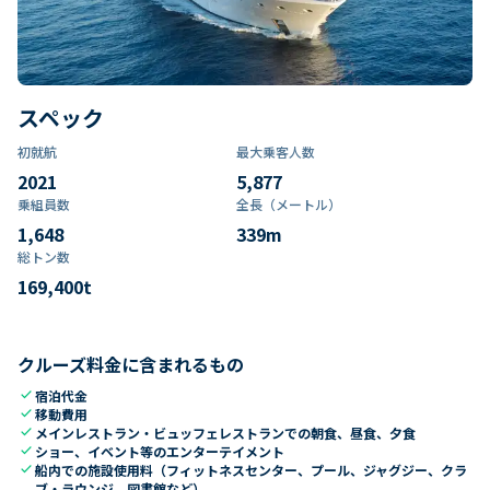
スペック
初就航
最大乗客人数
2021
5,877
乗組員数​
全長（メートル）
1,648
339
m
総トン数​
169,400
t
クルーズ料金に含まれるもの
check
宿泊代金
check
移動費用
check
メインレストラン・ビュッフェレストランでの朝食、昼食、夕食
check
ショー、イベント等のエンターテイメント
check
船内での施設使用料（フィットネスセンター、プール、ジャグジー、クラ
ブ・ラウンジ、図書館など）