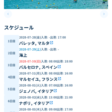
keyboard_arrow_left
keyboard_arrow_right
Previous slide
Next 
スケジュール
2028-07-28(金)
入港
:
-
出港
:
17:00
1日目
バレッタ, マルタ
open_in_new
2028-07-29(土)
入港
:
-
出港
:
-
2日目
海上
2028-07-30(日)
入港
:
08:00
出港
:
18:00
3日目
バルセロナ, スペイン
open_in_new
2028-07-31(月)
入港
:
08:00
出港
:
16:00
4日目
マルセイユ, フランス
open_in_new
2028-08-01(火)
入港
:
07:00
出港
:
16:00
5日目
ジェノバ, イタリア
open_in_new
2028-08-02(水)
入港
:
13:00
出港
:
21:00
6日目
ナポリ, イタリア
open_in_new
2028-08-03(木)
入港
:
09:00
出港
:
17:00