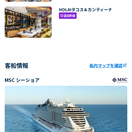
HOLA!タコス＆カンティーナ
追加料金
paid
客船情報
船内マップを確認
ungroup
MSC シーショア