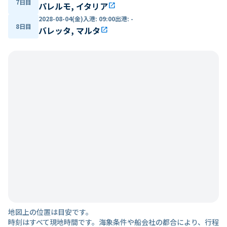
7日目
パレルモ, イタリア
open_in_new
2028-08-04(金)
入港
:
09:00
出港
:
-
8日目
バレッタ, マルタ
open_in_new
地図上の位置は目安です。
時刻はすべて現地時間です。海象条件や船会社の都合により、行程