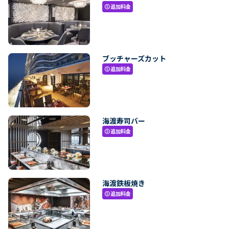
追加料金
paid
ブッチャーズカット
追加料金
paid
海渡寿司バー
追加料金
paid
海渡鉄板焼き
追加料金
paid