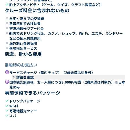
check
船上アクティビティ（ゲーム、クイズ、クラフト教室など）
クルーズ料金に含まれないもの
close
自宅～港までの交通費
close
各寄港地での移動費
close
寄港地観光ツアー代金
close
船内でのドリンク代金、カジノ、ショップ、Wi-Fi、エステ、ランドリー
などの個人的諸費用
close
海外旅行傷害保険
close
荷物宅配サービス
別途、掛かる費用
乗船時のお支払い
paid
サービスチャージ（船内チップ）（2歳未満は対象外）
keyboard_arrow_right
詳細を確認
paid
国際観光旅客税 お一人様につき3,000円相当（2歳未満は対象外）※日本
発のみ
事前予約できるパッケージ
check
ドリンクパッケージ
check
Wi-Fi
check
寄港地観光ツアー
check
スパ