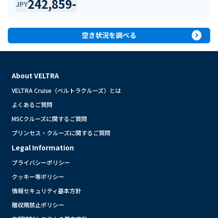
242,859
-
JPY
expand_circle_right
空き状況を調べる
About VELTRA
VELTRA Cruise（ベルトラクルーズ）とは
よくあるご質問
MSCクルーズに関するご質問
プリンセス・クルーズに関するご質問
Legal Information
プライバシーポリシー
クッキー等ポリシー
情報セキュリティ基本方針
贈収賄禁止ポリシー