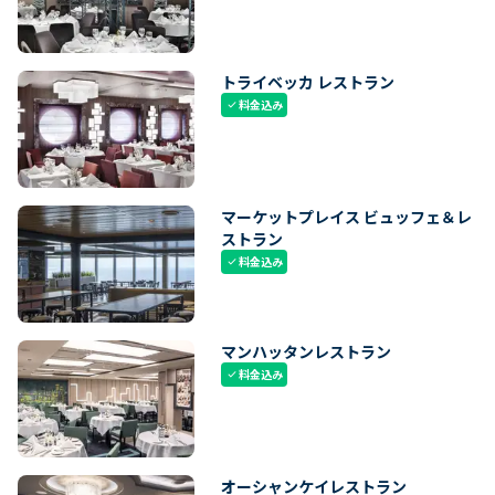
トライベッカ レストラン
料金込み
check
マーケットプレイス ビュッフェ＆レ
ストラン
料金込み
check
マンハッタンレストラン
料金込み
check
オーシャンケイレストラン