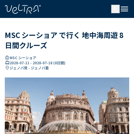
で
menu
search
い
ま
..
MSC シーショア で行く 地中海周遊 8
日間クルーズ
directions_boat
MSC シーショア
card_travel
2028-07-11
-
2028-07-18
(
8日間
)
location_on
ジェノバ発 - ジェノバ着