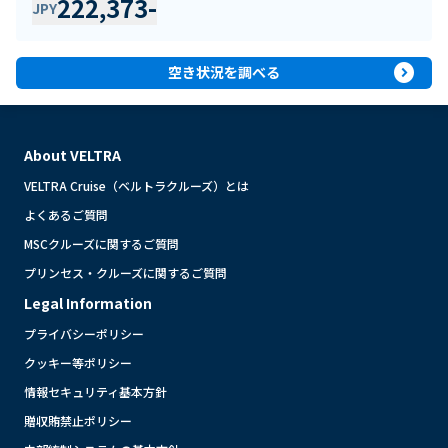
222,373
-
JPY
expand_circle_right
空き状況を調べる
About VELTRA
VELTRA Cruise（ベルトラクルーズ）とは
よくあるご質問
MSCクルーズに関するご質問
プリンセス・クルーズに関するご質問
Legal Information
プライバシーポリシー
クッキー等ポリシー
情報セキュリティ基本方針
贈収賄禁止ポリシー