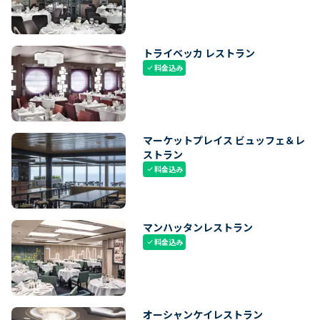
トライベッカ レストラン
料金込み
check
マーケットプレイス ビュッフェ＆レ
ストラン
料金込み
check
マンハッタンレストラン
料金込み
check
オーシャンケイレストラン