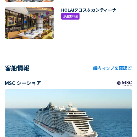
HOLA!タコス＆カンティーナ
追加料金
paid
客船情報
船内マップを確認
ungroup
MSC シーショア