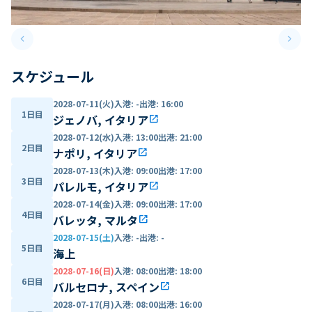
keyboard_arrow_left
keyboard_arrow_right
Previous slide
Next 
スケジュール
2028-07-11(火)
入港
:
-
出港
:
16:00
1日目
ジェノバ, イタリア
open_in_new
2028-07-12(水)
入港
:
13:00
出港
:
21:00
2日目
ナポリ, イタリア
open_in_new
2028-07-13(木)
入港
:
09:00
出港
:
17:00
3日目
パレルモ, イタリア
open_in_new
2028-07-14(金)
入港
:
09:00
出港
:
17:00
4日目
バレッタ, マルタ
open_in_new
2028-07-15(土)
入港
:
-
出港
:
-
5日目
海上
2028-07-16(日)
入港
:
08:00
出港
:
18:00
6日目
バルセロナ, スペイン
open_in_new
2028-07-17(月)
入港
:
08:00
出港
:
16:00