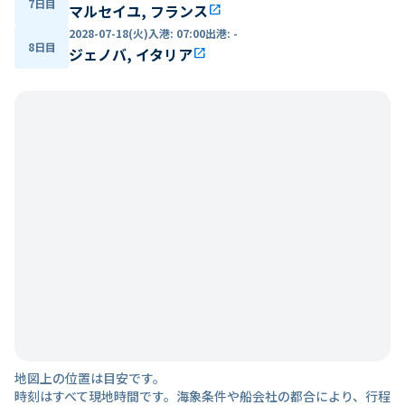
7日目
マルセイユ, フランス
open_in_new
2028-07-18(火)
入港
:
07:00
出港
:
-
8日目
ジェノバ, イタリア
open_in_new
地図上の位置は目安です。
時刻はすべて現地時間です。海象条件や船会社の都合により、行程