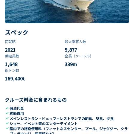
スペック
初就航
最大乗客人数
2021
5,877
乗組員数​
全長（メートル）
1,648
339
m
総トン数​
169,400
t
クルーズ料金に含まれるもの
check
宿泊代金
check
移動費用
check
メインレストラン・ビュッフェレストランでの朝食、昼食、夕食
check
ショー、イベント等のエンターテイメント
check
船内での施設使用料（フィットネスセンター、プール、ジャグジー、クラ
ブ・ラウンジ、図書館など）