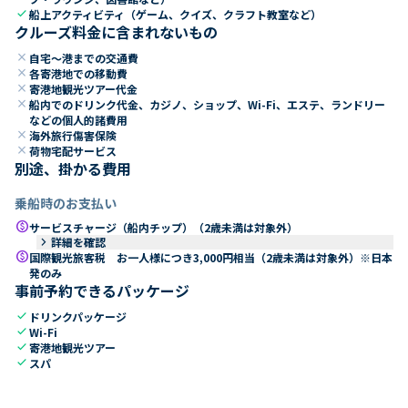
check
船上アクティビティ（ゲーム、クイズ、クラフト教室など）
クルーズ料金に含まれないもの
close
自宅～港までの交通費
close
各寄港地での移動費
close
寄港地観光ツアー代金
close
船内でのドリンク代金、カジノ、ショップ、Wi-Fi、エステ、ランドリー
などの個人的諸費用
close
海外旅行傷害保険
close
荷物宅配サービス
別途、掛かる費用
乗船時のお支払い
paid
サービスチャージ（船内チップ）（2歳未満は対象外）
keyboard_arrow_right
詳細を確認
paid
国際観光旅客税 お一人様につき3,000円相当（2歳未満は対象外）※日本
発のみ
事前予約できるパッケージ
check
ドリンクパッケージ
check
Wi-Fi
check
寄港地観光ツアー
check
スパ