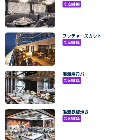
追加料金
paid
ブッチャーズカット
追加料金
paid
海渡寿司バー
追加料金
paid
海渡鉄板焼き
追加料金
paid