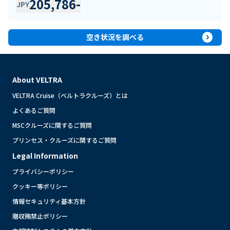
205,786
-
JPY
expand_circle_right
空き状況を調べる
About VELTRA
VELTRA Cruise（ベルトラクルーズ）とは
よくあるご質問
MSCクルーズに関するご質問
プリンセス・クルーズに関するご質問
Legal Information
プライバシーポリシー
クッキー等ポリシー
情報セキュリティ基本方針
贈収賄禁止ポリシー