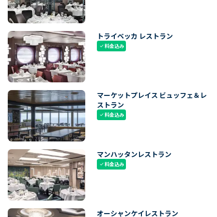
トライベッカ レストラン
料金込み
check
マーケットプレイス ビュッフェ＆レ
ストラン
料金込み
check
マンハッタンレストラン
料金込み
check
オーシャンケイレストラン