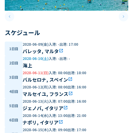
keyboard_arrow_left
keyboard_arrow_right
Previous slide
Next 
スケジュール
2028-06-09(金)
入港
:
-
出港
:
17:00
1日目
バレッタ, マルタ
open_in_new
2028-06-10(土)
入港
:
-
出港
:
-
2日目
海上
2028-06-11(日)
入港
:
08:00
出港
:
18:00
3日目
バルセロナ, スペイン
open_in_new
2028-06-12(月)
入港
:
08:00
出港
:
16:00
4日目
マルセイユ, フランス
open_in_new
2028-06-13(火)
入港
:
07:00
出港
:
16:00
5日目
ジェノバ, イタリア
open_in_new
2028-06-14(水)
入港
:
13:00
出港
:
21:00
6日目
ナポリ, イタリア
open_in_new
2028-06-15(木)
入港
:
09:00
出港
:
17:00