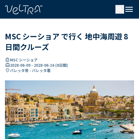
で
menu
search
い
ま
..
MSC シーショア で行く 地中海周遊 8
日間クルーズ
directions_boat
MSC シーショア
card_travel
2028-06-09
-
2028-06-16
(
8日間
)
location_on
バレッタ発 - バレッタ着