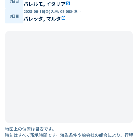
7日目
パレルモ, イタリア
open_in_new
2028-06-16(金)
入港
:
09:00
出港
:
-
8日目
バレッタ, マルタ
open_in_new
地図上の位置は目安です。
時刻はすべて現地時間です。海象条件や船会社の都合により、行程