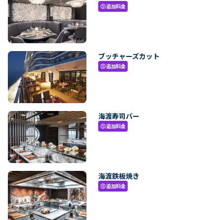
追加料金
paid
ブッチャーズカット
追加料金
paid
海渡寿司バー
追加料金
paid
海渡鉄板焼き
追加料金
paid