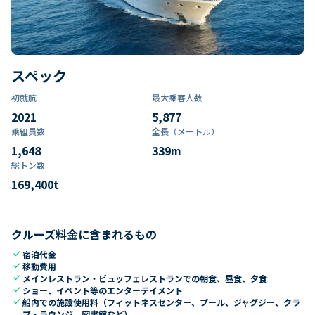
スペック
初就航
最大乗客人数
2021
5,877
乗組員数​
全長（メートル）
1,648
339
m
総トン数​
169,400
t
クルーズ料金に含まれるもの
check
宿泊代金
check
移動費用
check
メインレストラン・ビュッフェレストランでの朝食、昼食、夕食
check
ショー、イベント等のエンターテイメント
check
船内での施設使用料（フィットネスセンター、プール、ジャグジー、クラ
ブ・ラウンジ、図書館など）