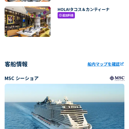
HOLA!タコス＆カンティーナ
追加料金
paid
客船情報
船内マップを確認
ungroup
MSC シーショア