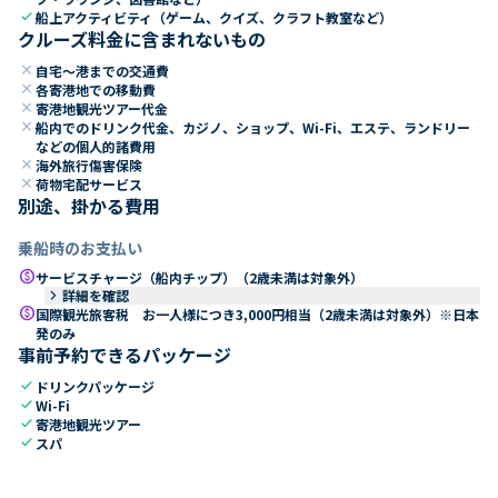
check
船上アクティビティ（ゲーム、クイズ、クラフト教室など）
クルーズ料金に含まれないもの
close
自宅～港までの交通費
close
各寄港地での移動費
close
寄港地観光ツアー代金
close
船内でのドリンク代金、カジノ、ショップ、Wi-Fi、エステ、ランドリー
などの個人的諸費用
close
海外旅行傷害保険
close
荷物宅配サービス
別途、掛かる費用
乗船時のお支払い
paid
サービスチャージ（船内チップ）（2歳未満は対象外）
keyboard_arrow_right
詳細を確認
paid
国際観光旅客税 お一人様につき3,000円相当（2歳未満は対象外）※日本
発のみ
事前予約できるパッケージ
check
ドリンクパッケージ
check
Wi-Fi
check
寄港地観光ツアー
check
スパ