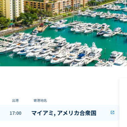
出港
寄港地名
マイアミ, アメリカ合衆国
17:00
open_in_new