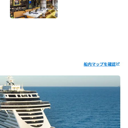
船内マップを確認
ungroup