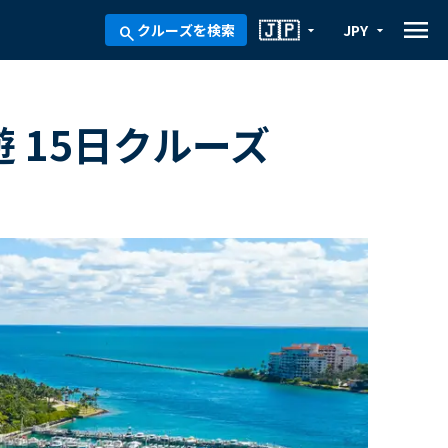
menu
🇯🇵
クルーズを検索
JPY
arrow_drop_down
arrow_drop_down
search
 15日クルーズ