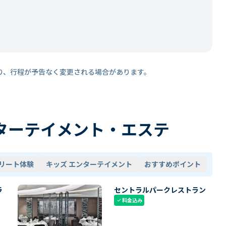
り、行程が予告なく変更される場合があります。
ターテイメント・エステ
リート体験
キッズ エンターテイメント
おすすめポイント
ラ
セントラルパークレストラン
料金込み
check