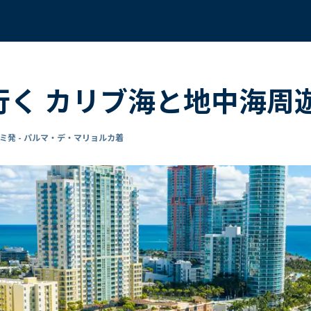
で行く カリブ海と地中海周遊
ミ発 - パルマ・デ・マリョルカ着