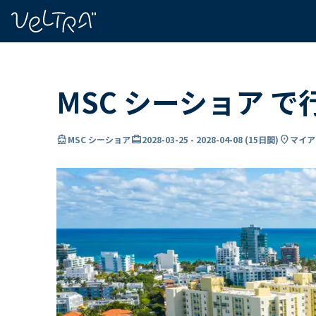
で
い
ま
..
MSC シーショア 
directions_boat
card_travel
location_on
MSC シーショア
2028-03-25
-
2028-04-08
(
15日間
)
マイア