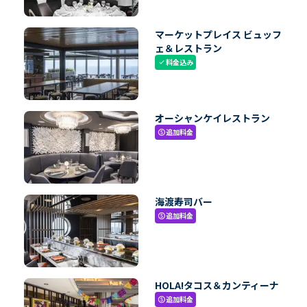
マーケットプレイス ビュッフ
ェ＆レストラン
料金込み
check
オーシャンケイレストラン
追加料金
paid
海渡寿司バー
追加料金
paid
HOLA!タコス＆カンティーナ
追加料金
paid