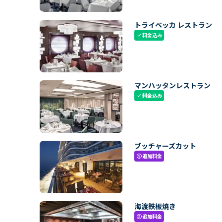
トライベッカ レストラン
料金込み
check
マンハッタンレストラン
料金込み
check
ブッチャーズカット
追加料金
paid
海渡鉄板焼き
追加料金
paid