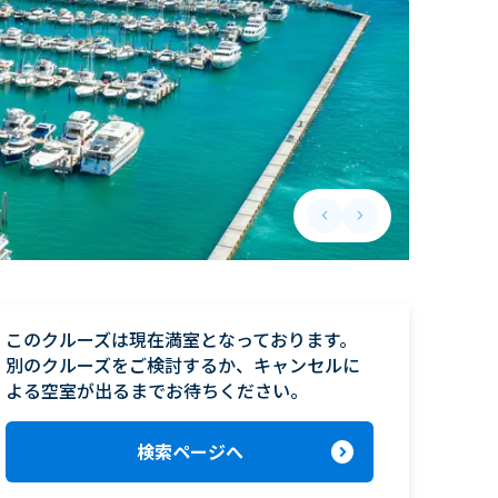
keyboard_arrow_left
keyboard_arrow_right
Previous slide
Next slide
このクルーズは現在満室となっております。

別のクルーズをご検討するか、キャンセルに
よる空室が出るまでお待ちください。
expand_circle_right
検索ページへ