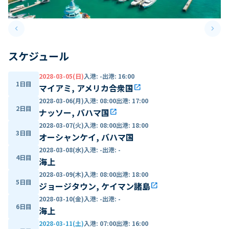
keyboard_arrow_left
keyboard_arrow_right
Previous slide
Next 
スケジュール
2028-03-05(日)
入港
:
-
出港
:
16:00
1日目
マイアミ, アメリカ合衆国
open_in_new
2028-03-06(月)
入港
:
08:00
出港
:
17:00
2日目
ナッソー, バハマ国
open_in_new
2028-03-07(火)
入港
:
08:00
出港
:
18:00
3日目
オーシャンケイ, バハマ国
2028-03-08(水)
入港
:
-
出港
:
-
4日目
海上
2028-03-09(木)
入港
:
08:00
出港
:
18:00
5日目
ジョージタウン, ケイマン諸島
open_in_new
2028-03-10(金)
入港
:
-
出港
:
-
6日目
海上
2028-03-11(土)
入港
:
07:00
出港
:
16:00