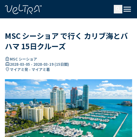
で
menu
search
い
ま
..
MSC シーショア で行く カリブ海とバ
ハマ 15日クルーズ
directions_boat
MSC シーショア
card_travel
2028-03-05
-
2028-03-19
(
15日間
)
location_on
マイアミ発 - マイアミ着