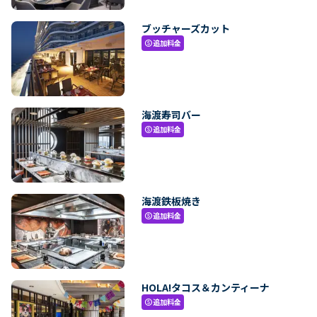
ブッチャーズカット
追加料金
paid
海渡寿司バー
追加料金
paid
海渡鉄板焼き
追加料金
paid
HOLA!タコス＆カンティーナ
追加料金
paid