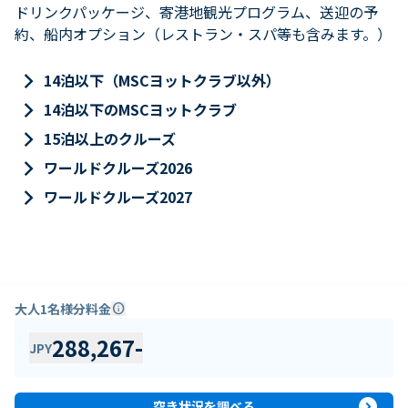
ドリンクパッケージ、寄港地観光プログラム、送迎の予
約、船内オプション（レストラン・スパ等も含みます。）
keyboard_arrow_right
14泊以下（MSCヨットクラブ以外）
keyboard_arrow_right
14泊以下のMSCヨットクラブ
keyboard_arrow_right
15泊以上のクルーズ
keyboard_arrow_right
ワールドクルーズ2026
keyboard_arrow_right
ワールドクルーズ2027
大人1名様分料金
info
288,267
-
JPY
expand_circle_right
空き状況を調べる