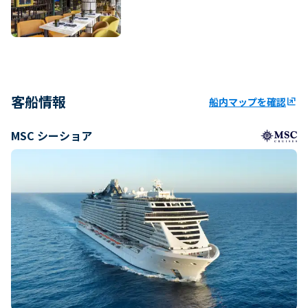
客船情報
船内マップを確認
ungroup
MSC シーショア