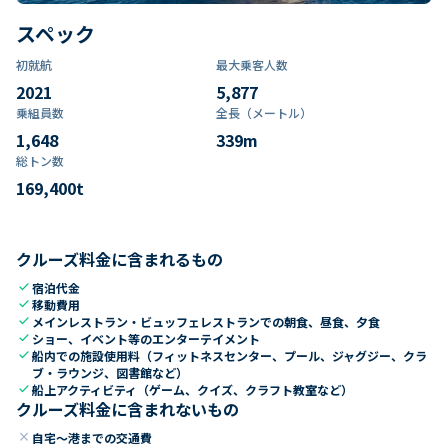
スペック
初就航
最大乗客人数
2021
5,877
乗組員数​
全長（メートル）
1,648
339
m
総トン数​
169,400
t
クルーズ料金に含まれるもの
check
宿泊代金
check
移動費用
check
メインレストラン・ビュッフェレストランでの朝食、昼食、夕食
check
ショー、イベント等のエンターテイメント
check
船内での施設使用料（フィットネスセンター、プール、ジャグジー、クラ
ブ・ラウンジ、図書館など）
check
船上アクティビティ（ゲーム、クイズ、クラフト教室など）
クルーズ料金に含まれないもの
close
自宅～港までの交通費