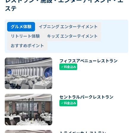
ステ
グルメ体験
イブニング エンターテイメント
リトリート体験
キッズ エンターテイメント
おすすめポイント
フィフスアベニューレストラン
料金込み
check
セントラルパークレストラン
料金込み
check
トライベッカ レストラン