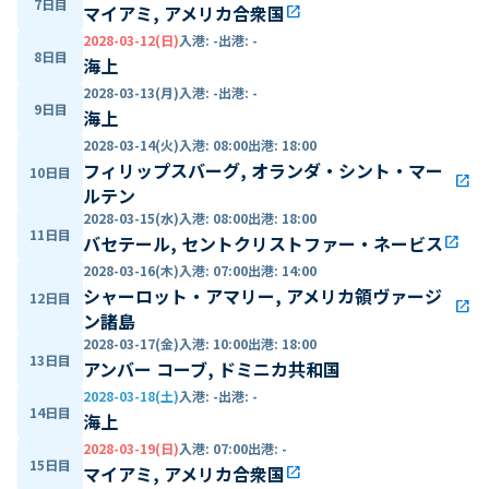
7日目
マイアミ, アメリカ合衆国
open_in_new
2028-03-12(日)
入港
:
-
出港
:
-
8日目
海上
2028-03-13(月)
入港
:
-
出港
:
-
9日目
海上
2028-03-14(火)
入港
:
08:00
出港
:
18:00
フィリップスバーグ, オランダ・シント・マー
10日目
open_in_new
ルテン
2028-03-15(水)
入港
:
08:00
出港
:
18:00
11日目
バセテール, セントクリストファー・ネービス
open_in_new
2028-03-16(木)
入港
:
07:00
出港
:
14:00
シャーロット・アマリー, アメリカ領ヴァージ
12日目
open_in_new
ン諸島
2028-03-17(金)
入港
:
10:00
出港
:
18:00
13日目
アンバー コーブ, ドミニカ共和国
2028-03-18(土)
入港
:
-
出港
:
-
14日目
海上
2028-03-19(日)
入港
:
07:00
出港
:
-
15日目
マイアミ, アメリカ合衆国
open_in_new