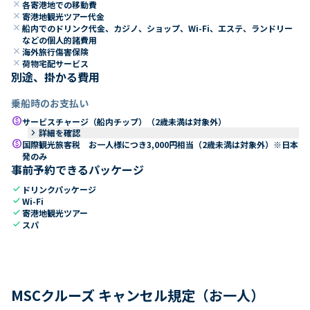
close
各寄港地での移動費
close
寄港地観光ツアー代金
close
船内でのドリンク代金、カジノ、ショップ、Wi-Fi、エステ、ランドリー
などの個人的諸費用
close
海外旅行傷害保険
close
荷物宅配サービス
別途、掛かる費用
乗船時のお支払い
paid
サービスチャージ（船内チップ）（2歳未満は対象外）
keyboard_arrow_right
詳細を確認
paid
国際観光旅客税 お一人様につき3,000円相当（2歳未満は対象外）※日本
発のみ
事前予約できるパッケージ
check
ドリンクパッケージ
check
Wi-Fi
check
寄港地観光ツアー
check
スパ
MSCクルーズ キャンセル規定（お一人）