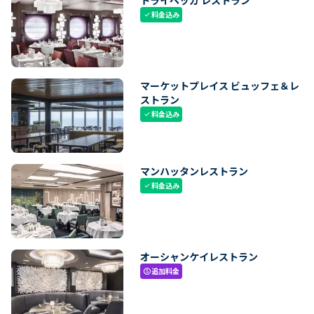
料金込み
check
マーケットプレイス ビュッフェ＆レ
ストラン
料金込み
check
マンハッタンレストラン
料金込み
check
オーシャンケイレストラン
追加料金
paid