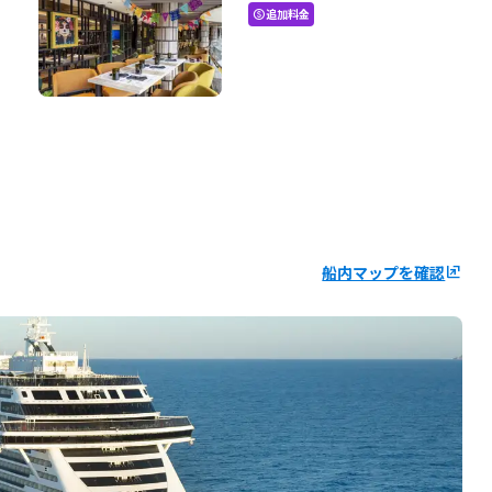
追加料金
paid
船内マップを確認
ungroup