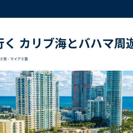
で行く カリブ海とバハマ周遊
ミ発 - マイアミ着