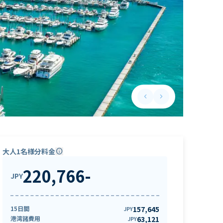
keyboard_arrow_left
keyboard_arrow_right
Previous slide
Next slide
大人1名様分料金
info
220,766
-
JPY
15日間
157,645
JPY
港湾諸費用
63,121
JPY