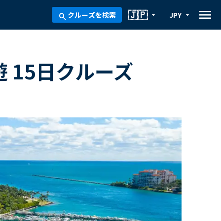
menu
🇯🇵
クルーズを検索
JPY
arrow_drop_down
arrow_drop_down
search
 15日クルーズ