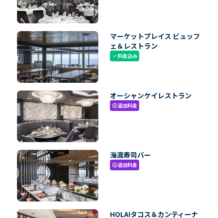
マーケットプレイス ビュッフ
ェ＆レストラン
料金込み
check
オーシャンケイレストラン
追加料金
paid
海渡寿司バー
追加料金
paid
HOLA!タコス＆カンティーナ