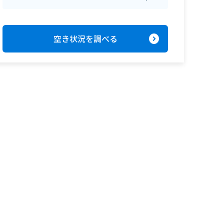
expand_circle_right
空き状況を調べる