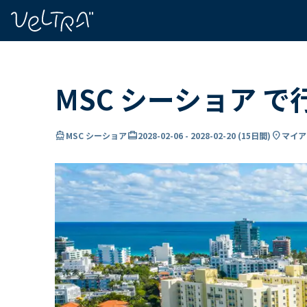
で
い
ま
..
MSC シーショア 
directions_boat
card_travel
location_on
MSC シーショア
2028-02-06
-
2028-02-20
(
15日間
)
マイア