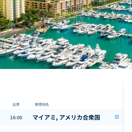
出港
寄港地名
マイアミ, アメリカ合衆国
16:00
open_in_new