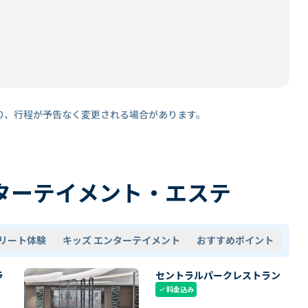
り、行程が予告なく変更される場合があります。
ターテイメント・エステ
リート体験
キッズ エンターテイメント
おすすめポイント
ラ
セントラルパークレストラン
料金込み
check