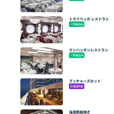
トライベッカ レストラン
料金込み
check
マンハッタンレストラン
料金込み
check
ブッチャーズカット
追加料金
paid
海渡鉄板焼き