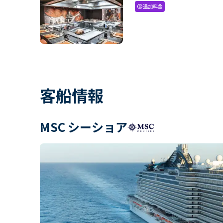
追加料金
paid
客船情報
MSC シーショア