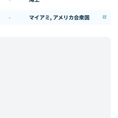
マイアミ, アメリカ合衆国
-
open_in_new