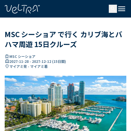
で
menu
search
い
ま
..
MSC シーショア で行く カリブ海とバ
ハマ周遊 15日クルーズ
directions_boat
MSC シーショア
card_travel
2027-11-28
-
2027-12-12
(
15日間
)
location_on
マイアミ発 - マイアミ着