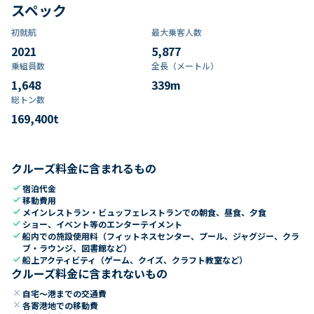
スペック
初就航
最大乗客人数
2021
5,877
乗組員数​
全長（メートル）
1,648
339
m
総トン数​
169,400
t
クルーズ料金に含まれるもの
check
宿泊代金
check
移動費用
check
メインレストラン・ビュッフェレストランでの朝食、昼食、夕食
check
ショー、イベント等のエンターテイメント
check
船内での施設使用料（フィットネスセンター、プール、ジャグジー、クラ
ブ・ラウンジ、図書館など）
check
船上アクティビティ（ゲーム、クイズ、クラフト教室など）
クルーズ料金に含まれないもの
close
自宅～港までの交通費
close
各寄港地での移動費