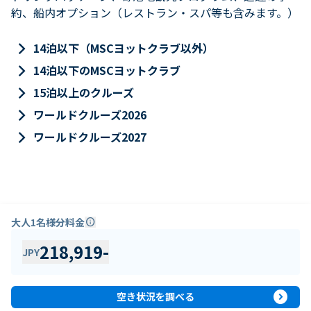
約、船内オプション（レストラン・スパ等も含みます。）
keyboard_arrow_right
14泊以下（MSCヨットクラブ以外）
keyboard_arrow_right
14泊以下のMSCヨットクラブ
keyboard_arrow_right
15泊以上のクルーズ
keyboard_arrow_right
ワールドクルーズ2026
keyboard_arrow_right
ワールドクルーズ2027
大人1名様分料金
info
218,919
-
JPY
expand_circle_right
空き状況を調べる