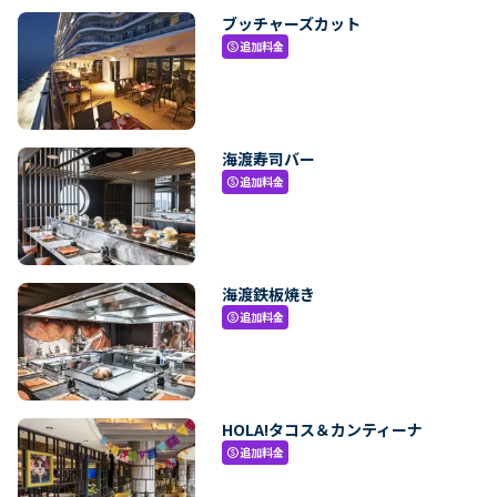
ブッチャーズカット
追加料金
paid
海渡寿司バー
追加料金
paid
海渡鉄板焼き
追加料金
paid
HOLA!タコス＆カンティーナ
追加料金
paid