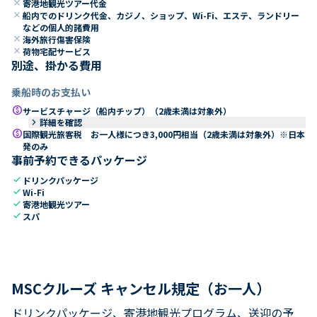
close
寄港地観光ツアー代金
close
船内でのドリンク代金、カジノ、ショップ、Wi-Fi、エステ、ランドリー
などの個人的諸費用
close
海外旅行傷害保険
close
荷物宅配サービス
別途、掛かる費用
乗船時のお支払い
paid
サービスチャージ（船内チップ）（2歳未満は対象外）
keyboard_arrow_right
詳細を確認
paid
国際観光旅客税 お一人様につき3,000円相当（2歳未満は対象外）※日本
発のみ
事前予約できるパッケージ
check
ドリンクパッケージ
check
Wi-Fi
check
寄港地観光ツアー
check
スパ
MSCクルーズ キャンセル規定（お一人）
ドリンクパッケージ、寄港地観光プログラム、送迎の予