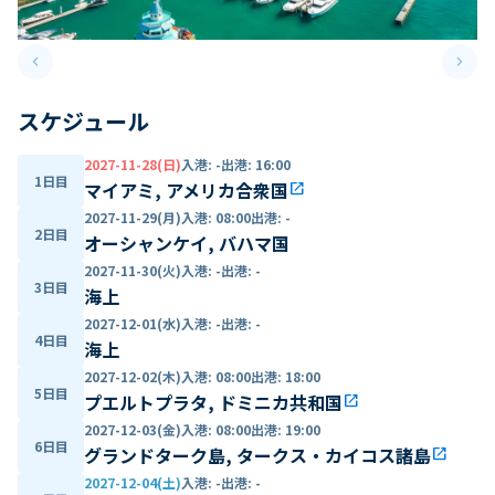
keyboard_arrow_left
keyboard_arrow_right
Previous slide
Next 
スケジュール
2027-11-28(日)
入港
:
-
出港
:
16:00
1日目
マイアミ, アメリカ合衆国
open_in_new
2027-11-29(月)
入港
:
08:00
出港
:
-
2日目
オーシャンケイ, バハマ国
2027-11-30(火)
入港
:
-
出港
:
-
3日目
海上
2027-12-01(水)
入港
:
-
出港
:
-
4日目
海上
2027-12-02(木)
入港
:
08:00
出港
:
18:00
5日目
プエルトプラタ, ドミニカ共和国
open_in_new
2027-12-03(金)
入港
:
08:00
出港
:
19:00
6日目
グランドターク島, タークス・カイコス諸島
open_in_new
2027-12-04(土)
入港
:
-
出港
:
-