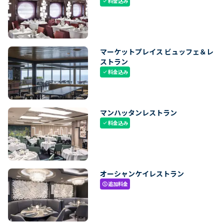
料金込み
check
マーケットプレイス ビュッフェ＆レ
ストラン
料金込み
check
マンハッタンレストラン
料金込み
check
オーシャンケイレストラン
追加料金
paid