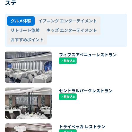
ステ
グルメ体験
イブニング エンターテイメント
リトリート体験
キッズ エンターテイメント
おすすめポイント
フィフスアベニューレストラン
料金込み
check
セントラルパークレストラン
料金込み
check
トライベッカ レストラン