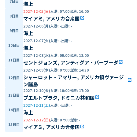
7日目
海上
2027-12-05(日)
入港
:
07:00
出港
:
16:00
8日目
マイアミ, アメリカ合衆国
open_in_new
2027-12-06(月)
入港
:
-
出港
:
-
9日目
海上
2027-12-07(火)
入港
:
-
出港
:
-
10日目
海上
2027-12-08(水)
入港
:
09:00
出港
:
18:00
11日目
セントジョンズ, アンティグア・バーブーダ
open_in_new
2027-12-09(木)
入港
:
07:00
出港
:
14:30
シャーロット・アマリー, アメリカ領ヴァージ
12日目
open_in_new
ン諸島
2027-12-10(金)
入港
:
10:00
出港
:
17:00
13日目
プエルトプラタ, ドミニカ共和国
open_in_new
2027-12-11(土)
入港
:
-
出港
:
-
14日目
海上
2027-12-12(日)
入港
:
07:00
出港
:
-
15日目
マイアミ, アメリカ合衆国
open_in_new