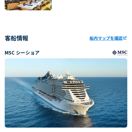
客船情報
船内マップを確認
ungroup
MSC シーショア