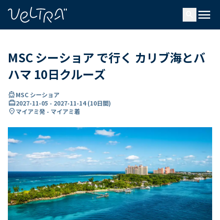
で
menu
search
い
ま
..
MSC シーショア で行く カリブ海とバ
ハマ 10日クルーズ
directions_boat
MSC シーショア
card_travel
2027-11-05
-
2027-11-14
(
10日間
)
location_on
マイアミ発 - マイアミ着