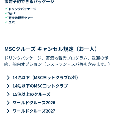
事前予約できるパッケージ
check
ドリンクパッケージ
check
Wi-Fi
check
寄港地観光ツアー
check
スパ
MSCクルーズ キャンセル規定（お一人）
ドリンクパッケージ、寄港地観光プログラム、送迎の予
約、船内オプション（レストラン・スパ等も含みます。）
keyboard_arrow_right
14泊以下（MSCヨットクラブ以外）
keyboard_arrow_right
14泊以下のMSCヨットクラブ
keyboard_arrow_right
15泊以上のクルーズ
keyboard_arrow_right
ワールドクルーズ2026
keyboard_arrow_right
ワールドクルーズ2027