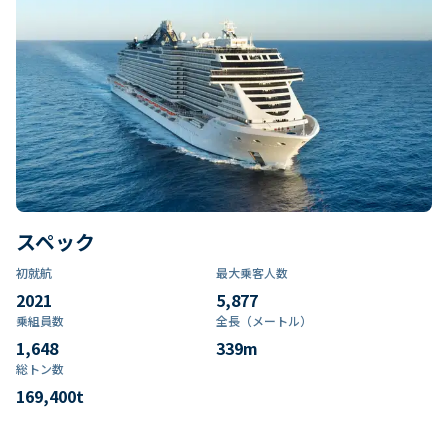
スペック
初就航
最大乗客人数
2021
5,877
乗組員数​
全長（メートル）
1,648
339
m
総トン数​
169,400
t