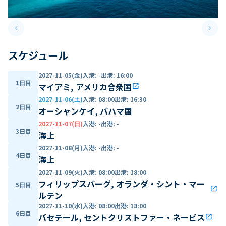
keyboard_arrow_left
keyboard_arrow_right
Previous slide
Next 
スケジュール
2027-11-05(金)
入港
:
-
出港
:
16:00
1日目
マイアミ, アメリカ合衆国
open_in_new
2027-11-06(土)
入港
:
08:00
出港
:
16:30
2日目
オーシャンケイ, バハマ国
2027-11-07(日)
入港
:
-
出港
:
-
3日目
海上
2027-11-08(月)
入港
:
-
出港
:
-
4日目
海上
2027-11-09(火)
入港
:
08:00
出港
:
18:00
フィリップスバーグ, オランダ・シント・マー
5日目
open_in_new
ルテン
2027-11-10(水)
入港
:
08:00
出港
:
18:00
6日目
バセテール, セントクリストファー・ネービス
open_in_new