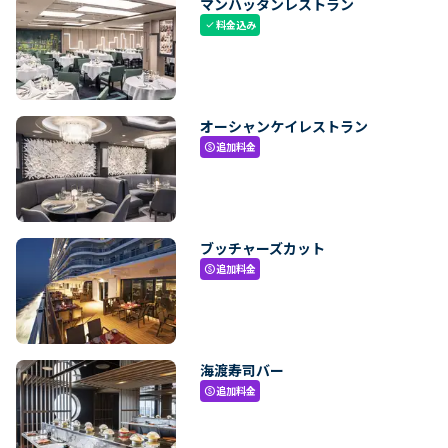
マンハッタンレストラン
料金込み
check
オーシャンケイレストラン
追加料金
paid
ブッチャーズカット
追加料金
paid
海渡寿司バー
追加料金
paid