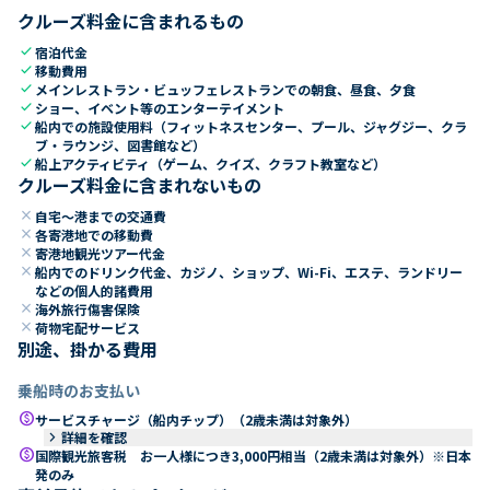
クルーズ料金に含まれるもの
check
宿泊代金
check
移動費用
check
メインレストラン・ビュッフェレストランでの朝食、昼食、夕食
check
ショー、イベント等のエンターテイメント
check
船内での施設使用料（フィットネスセンター、プール、ジャグジー、クラ
ブ・ラウンジ、図書館など）
check
船上アクティビティ（ゲーム、クイズ、クラフト教室など）
クルーズ料金に含まれないもの
close
自宅～港までの交通費
close
各寄港地での移動費
close
寄港地観光ツアー代金
close
船内でのドリンク代金、カジノ、ショップ、Wi-Fi、エステ、ランドリー
などの個人的諸費用
close
海外旅行傷害保険
close
荷物宅配サービス
別途、掛かる費用
乗船時のお支払い
paid
サービスチャージ（船内チップ）（2歳未満は対象外）
keyboard_arrow_right
詳細を確認
paid
国際観光旅客税 お一人様につき3,000円相当（2歳未満は対象外）※日本
発のみ