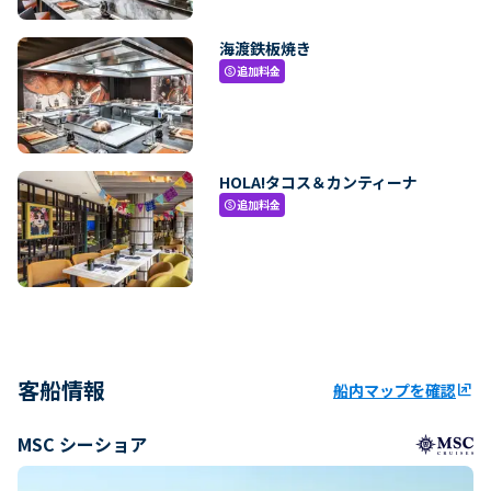
海渡鉄板焼き
追加料金
paid
HOLA!タコス＆カンティーナ
追加料金
paid
客船情報
船内マップを確認
ungroup
MSC シーショア