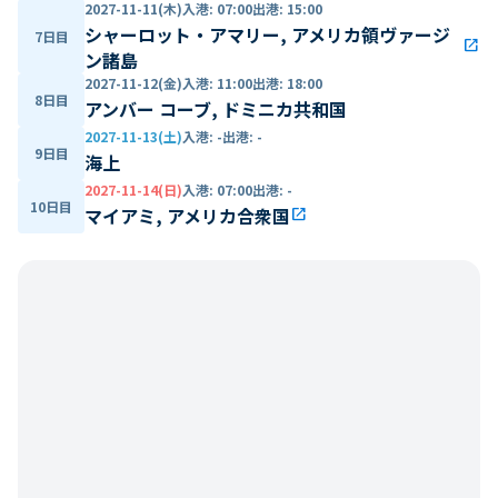
2027-11-11(木)
入港
:
07:00
出港
:
15:00
シャーロット・アマリー, アメリカ領ヴァージ
7日目
open_in_new
ン諸島
2027-11-12(金)
入港
:
11:00
出港
:
18:00
8日目
アンバー コーブ, ドミニカ共和国
2027-11-13(土)
入港
:
-
出港
:
-
9日目
海上
2027-11-14(日)
入港
:
07:00
出港
:
-
10日目
マイアミ, アメリカ合衆国
open_in_new