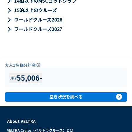
keyboard_arrow_right
14泊以下のMSCヨットクラブ
keyboard_arrow_right
15泊以上のクルーズ
keyboard_arrow_right
ワールドクルーズ2026
keyboard_arrow_right
ワールドクルーズ2027
大人1名様分料金
info
55,006
-
JPY
expand_circle_right
空き状況を調べる
About VELTRA
VELTRA Cruise（ベルトラクルーズ）とは