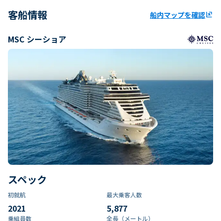
客船情報
船内マップを確認
ungroup
MSC シーショア
スペック
初就航
最大乗客人数
2021
5,877
乗組員数​
全長（メートル）