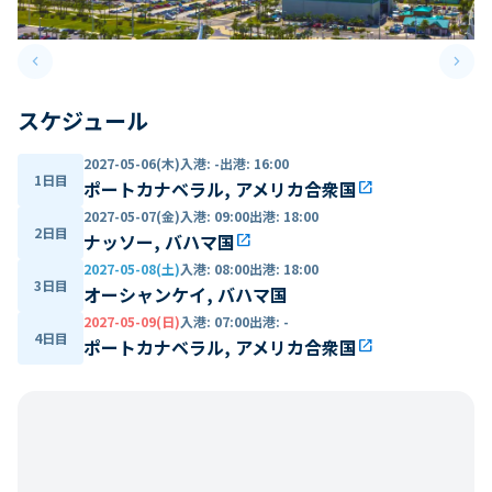
keyboard_arrow_left
keyboard_arrow_right
Previous slide
Next 
スケジュール
2027-05-06(木)
入港
:
-
出港
:
16:00
1日目
ポートカナベラル, アメリカ合衆国
open_in_new
2027-05-07(金)
入港
:
09:00
出港
:
18:00
2日目
ナッソー, バハマ国
open_in_new
2027-05-08(土)
入港
:
08:00
出港
:
18:00
3日目
オーシャンケイ, バハマ国
2027-05-09(日)
入港
:
07:00
出港
:
-
4日目
ポートカナベラル, アメリカ合衆国
open_in_new