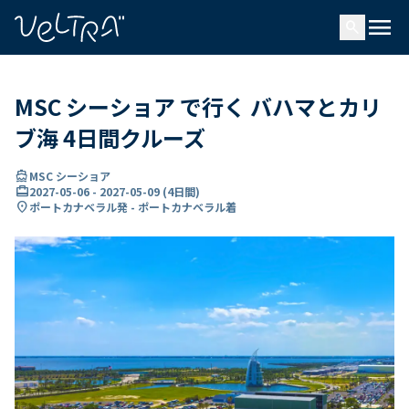
で
menu
search
い
ま
..
MSC シーショア で行く バハマとカリ
ブ海 4日間クルーズ
directions_boat
MSC シーショア
card_travel
2027-05-06
-
2027-05-09
(
4日間
)
location_on
ポートカナベラル発 - ポートカナベラル着