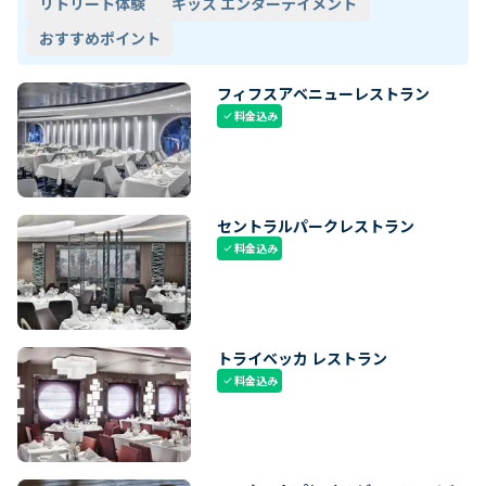
リトリート体験
キッズ エンターテイメント
おすすめポイント
フィフスアベニューレストラン
料金込み
check
セントラルパークレストラン
料金込み
check
トライベッカ レストラン
料金込み
check