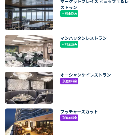
マーケットプレイス ビュッフェ＆レ
ストラン
料金込み
check
マンハッタンレストラン
料金込み
check
オーシャンケイレストラン
追加料金
paid
ブッチャーズカット
追加料金
paid