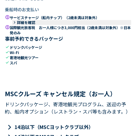
乗船時のお支払い
paid
サービスチャージ（船内チップ）（2歳未満は対象外）
keyboard_arrow_right
詳細を確認
paid
国際観光旅客税 お一人様につき3,000円相当（2歳未満は対象外）※日本
発のみ
事前予約できるパッケージ
check
ドリンクパッケージ
check
Wi-Fi
check
寄港地観光ツアー
check
スパ
MSCクルーズ キャンセル規定（お一人）
ドリンクパッケージ、寄港地観光プログラム、送迎の予
約、船内オプション（レストラン・スパ等も含みます。）
keyboard_arrow_right
14泊以下（MSCヨットクラブ以外）