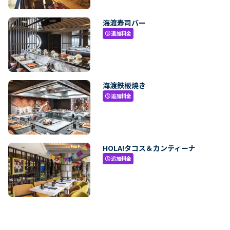
海渡寿司バー
追加料金
paid
海渡鉄板焼き
追加料金
paid
HOLA!タコス＆カンティーナ
追加料金
paid