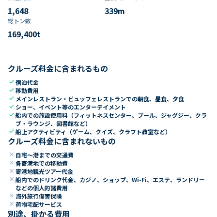
1,648
339
m
総トン数​
169,400
t
クルーズ料金に含まれるもの
check
宿泊代金
check
移動費用
check
メインレストラン・ビュッフェレストランでの朝食、昼食、夕食
check
ショー、イベント等のエンターテイメント
check
船内での施設使用料（フィットネスセンター、プール、ジャグジー、クラ
ブ・ラウンジ、図書館など）
check
船上アクティビティ（ゲーム、クイズ、クラフト教室など）
クルーズ料金に含まれないもの
close
自宅～港までの交通費
close
各寄港地での移動費
close
寄港地観光ツアー代金
close
船内でのドリンク代金、カジノ、ショップ、Wi-Fi、エステ、ランドリー
などの個人的諸費用
close
海外旅行傷害保険
close
荷物宅配サービス
別途、掛かる費用