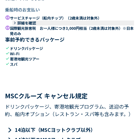
乗船時のお支払い
paid
サービスチャージ（船内チップ）（2歳未満は対象外）
keyboard_arrow_right
詳細を確認
paid
国際観光旅客税 お一人様につき3,000円相当（2歳未満は対象外）※日本
発のみ
事前予約できるパッケージ
check
ドリンクパッケージ
check
Wi-Fi
check
寄港地観光ツアー
check
スパ
MSCクルーズ キャンセル規定
ドリンクパッケージ、寄港地観光プログラム、送迎の予
約、船内オプション（レストラン・スパ等も含みます。）
keyboard_arrow_right
14泊以下（MSCヨットクラブ以外）