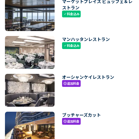
マーケットプレイス ビュッフェ＆レ
ストラン
料金込み
check
マンハッタンレストラン
料金込み
check
オーシャンケイレストラン
追加料金
paid
ブッチャーズカット
追加料金
paid