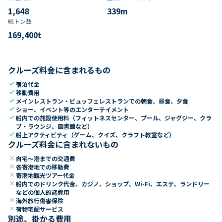
1,648
339
m
総トン数​
169,400
t
クルーズ料金に含まれるもの
check
宿泊代金
check
移動費用
check
メインレストラン・ビュッフェレストランでの朝食、昼食、夕食
check
ショー、イベント等のエンターテイメント
check
船内での施設使用料（フィットネスセンター、プール、ジャグジー、クラ
ブ・ラウンジ、図書館など）
check
船上アクティビティ（ゲーム、クイズ、クラフト教室など）
クルーズ料金に含まれないもの
close
自宅～港までの交通費
close
各寄港地での移動費
close
寄港地観光ツアー代金
close
船内でのドリンク代金、カジノ、ショップ、Wi-Fi、エステ、ランドリー
などの個人的諸費用
close
海外旅行傷害保険
close
荷物宅配サービス
別途、掛かる費用