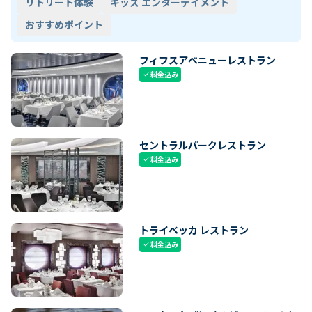
リトリート体験
キッズ エンターテイメント
おすすめポイント
フィフスアベニューレストラン
料金込み
check
セントラルパークレストラン
料金込み
check
トライベッカ レストラン
料金込み
check