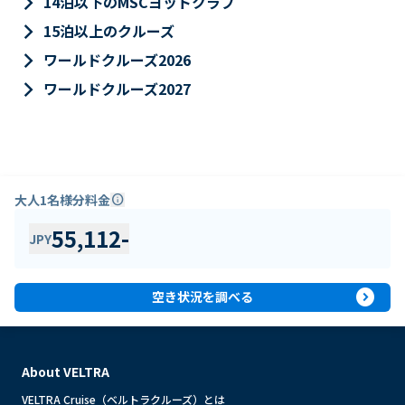
keyboard_arrow_right
14泊以下のMSCヨットクラブ
keyboard_arrow_right
15泊以上のクルーズ
keyboard_arrow_right
ワールドクルーズ2026
keyboard_arrow_right
ワールドクルーズ2027
大人1名様分料金
info
55,112
-
JPY
expand_circle_right
空き状況を調べる
About VELTRA
VELTRA Cruise（ベルトラクルーズ）とは