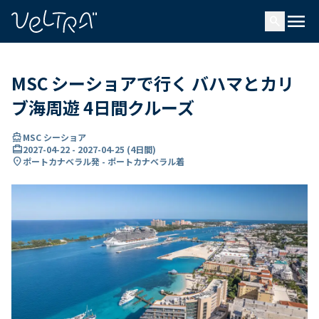
で
menu
search
い
ま
..
MSC シーショアで行く バハマとカリ
ブ海周遊 4日間クルーズ
directions_boat
MSC シーショア
card_travel
2027-04-22
-
2027-04-25
(
4日間
)
location_on
ポートカナベラル発 - ポートカナベラル着