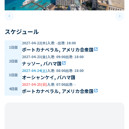
keyboard_arrow_left
keyboard_arrow_right
Previous slide
Next 
スケジュール
2027-04-22(木)
入港
:
-
出港
:
16:00
1日目
ポートカナベラル, アメリカ合衆国
open_in_new
2027-04-23(金)
入港
:
09:00
出港
:
18:00
2日目
ナッソー, バハマ国
open_in_new
2027-04-24(土)
入港
:
08:00
出港
:
18:00
3日目
オーシャンケイ, バハマ国
2027-04-25(日)
入港
:
07:00
出港
:
-
4日目
ポートカナベラル, アメリカ合衆国
open_in_new