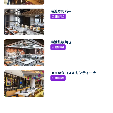
海渡寿司バー
追加料金
paid
海渡鉄板焼き
追加料金
paid
HOLA!タコス＆カンティーナ
追加料金
paid