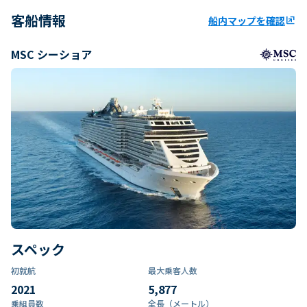
客船情報
船内マップを確認
ungroup
MSC シーショア
スペック
初就航
最大乗客人数
2021
5,877
乗組員数​
全長（メートル）