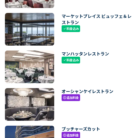
マーケットプレイス ビュッフェ＆レ
ストラン
料金込み
check
マンハッタンレストラン
料金込み
check
オーシャンケイレストラン
追加料金
paid
ブッチャーズカット
追加料金
paid