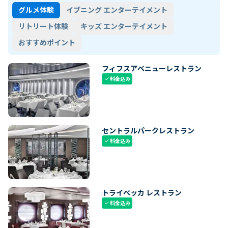
グルメ体験
イブニング エンターテイメント
リトリート体験
キッズ エンターテイメント
おすすめポイント
フィフスアベニューレストラン
料金込み
check
セントラルパークレストラン
料金込み
check
トライベッカ レストラン
料金込み
check