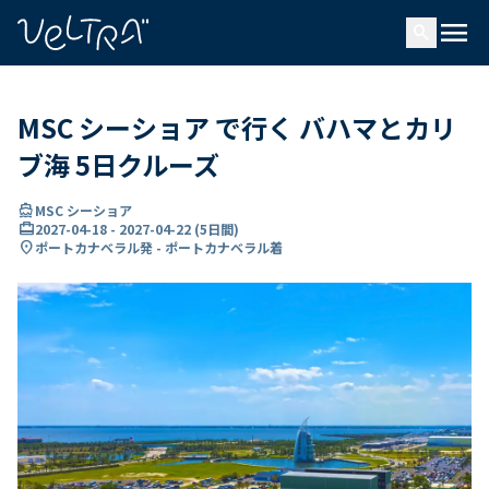
で
menu
search
い
ま
..
MSC シーショア で行く バハマとカリ
ブ海 5日クルーズ
directions_boat
MSC シーショア
card_travel
2027-04-18
-
2027-04-22
(
5日間
)
location_on
ポートカナベラル発 - ポートカナベラル着