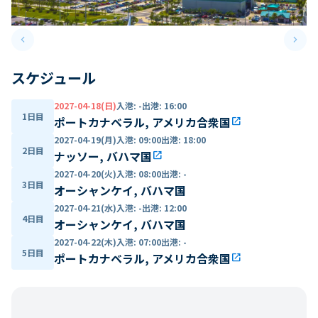
keyboard_arrow_left
keyboard_arrow_right
Previous slide
Next 
スケジュール
2027-04-18(日)
入港
:
-
出港
:
16:00
1日目
ポートカナベラル, アメリカ合衆国
open_in_new
2027-04-19(月)
入港
:
09:00
出港
:
18:00
2日目
ナッソー, バハマ国
open_in_new
2027-04-20(火)
入港
:
08:00
出港
:
-
3日目
オーシャンケイ, バハマ国
2027-04-21(水)
入港
:
-
出港
:
12:00
4日目
オーシャンケイ, バハマ国
2027-04-22(木)
入港
:
07:00
出港
:
-
5日目
ポートカナベラル, アメリカ合衆国
open_in_new