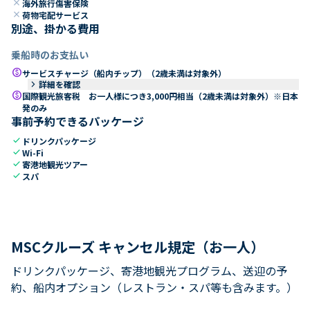
close
海外旅行傷害保険
close
荷物宅配サービス
別途、掛かる費用
乗船時のお支払い
paid
サービスチャージ（船内チップ）（2歳未満は対象外）
keyboard_arrow_right
詳細を確認
paid
国際観光旅客税 お一人様につき3,000円相当（2歳未満は対象外）※日本
発のみ
事前予約できるパッケージ
check
ドリンクパッケージ
check
Wi-Fi
check
寄港地観光ツアー
check
スパ
MSCクルーズ キャンセル規定（お一人）
ドリンクパッケージ、寄港地観光プログラム、送迎の予
約、船内オプション（レストラン・スパ等も含みます。）