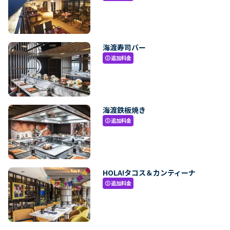
海渡寿司バー
追加料金
paid
海渡鉄板焼き
追加料金
paid
HOLA!タコス＆カンティーナ
追加料金
paid