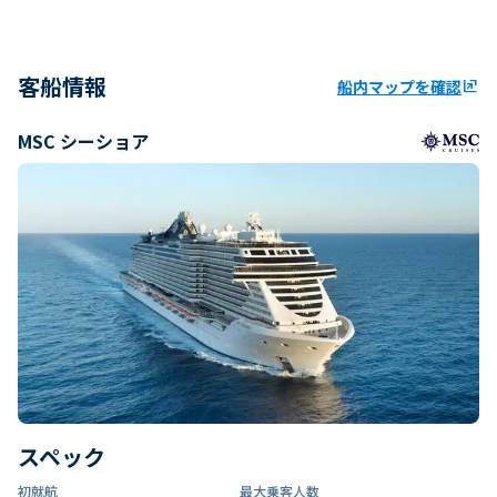
客船情報
船内マップを確認
ungroup
MSC シーショア
スペック
初就航
最大乗客人数