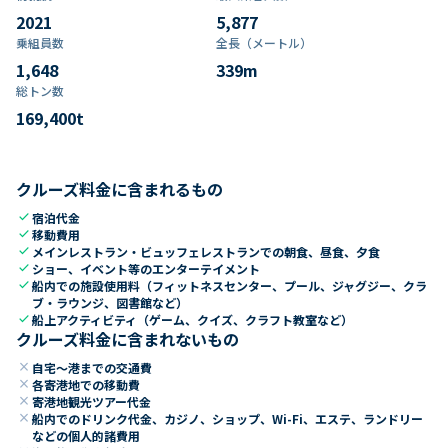
2021
5,877
乗組員数​
全長（メートル）
1,648
339
m
総トン数​
169,400
t
クルーズ料金に含まれるもの
check
宿泊代金
check
移動費用
check
メインレストラン・ビュッフェレストランでの朝食、昼食、夕食
check
ショー、イベント等のエンターテイメント
check
船内での施設使用料（フィットネスセンター、プール、ジャグジー、クラ
ブ・ラウンジ、図書館など）
check
船上アクティビティ（ゲーム、クイズ、クラフト教室など）
クルーズ料金に含まれないもの
close
自宅～港までの交通費
close
各寄港地での移動費
close
寄港地観光ツアー代金
close
船内でのドリンク代金、カジノ、ショップ、Wi-Fi、エステ、ランドリー
などの個人的諸費用