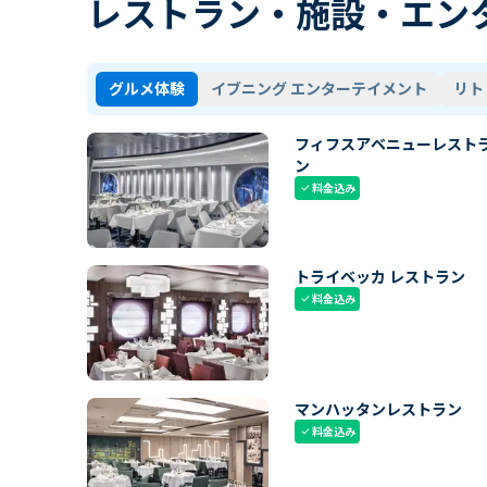
レストラン・施設・エン
グルメ体験
イブニング エンターテイメント
リト
フィフスアベニューレスト
ン
料金込み
check
トライベッカ レストラン
料金込み
check
マンハッタンレストラン
料金込み
check