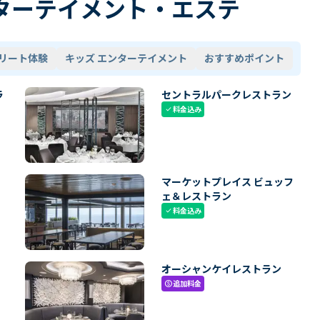
ターテイメント・エステ
リート体験
キッズ エンターテイメント
おすすめポイント
ラ
セントラルパークレストラン
料金込み
check
マーケットプレイス ビュッフ
ェ＆レストラン
料金込み
check
オーシャンケイレストラン
追加料金
paid