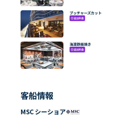
ブッチャーズカット
追加料金
paid
海渡鉄板焼き
追加料金
paid
客船情報
MSC シーショア