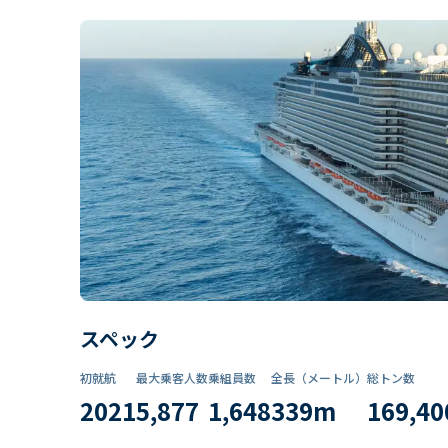
スペック
初就航
最大乗客人数
乗組員数​
全長（メートル）
総トン数​
2021
5,877
1,648
339
m
169,40