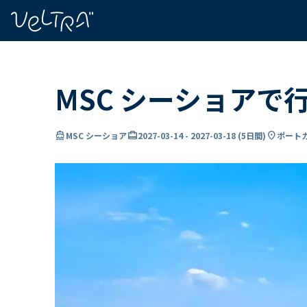
で
い
ま
..
MSC シーショアで
directions_boat
card_travel
location_on
MSC シーショア
2027-03-14
-
2027-03-18
(
5日間
)
ポートカ