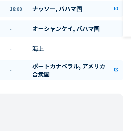
ナッソー, バハマ国
18:00
open_in_new
オーシャンケイ, バハマ国
-
海上
-
ポートカナベラル, アメリカ
-
open_in_new
合衆国