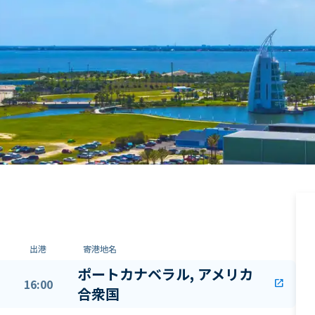
出港
寄港地名
ポートカナベラル, アメリカ
16:00
open_in_new
合衆国