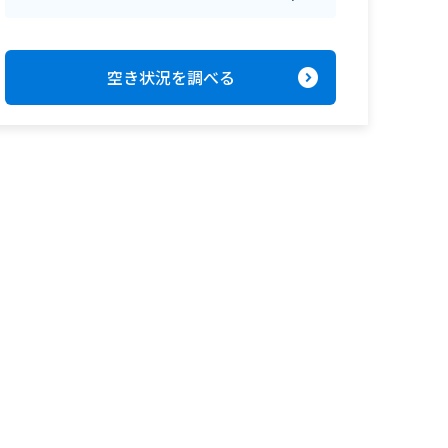
expand_circle_right
空き状況を調べる