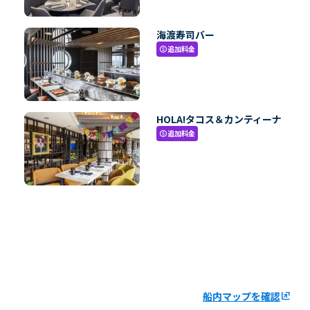
海渡寿司バー
追加料金
paid
HOLA!タコス＆カンティーナ
追加料金
paid
船内マップを確認
ungroup