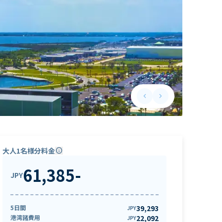
keyboard_arrow_left
keyboard_arrow_right
Previous slide
Next slide
大人1名様分料金
info
61,385
-
JPY
5日間
39,293
JPY
港湾諸費用
22,092
JPY