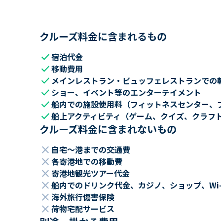
クルーズ料金に含まれるもの
check
宿泊代金
check
移動費用
check
メインレストラン・ビュッフェレストランでの
check
ショー、イベント等のエンターテイメント
check
船内での施設使用料（フィットネスセンター、
check
船上アクティビティ（ゲーム、クイズ、クラフ
クルーズ料金に含まれないもの
close
自宅～港までの交通費
close
各寄港地での移動費
close
寄港地観光ツアー代金
close
船内でのドリンク代金、カジノ、ショップ、Wi
close
海外旅行傷害保険
close
荷物宅配サービス