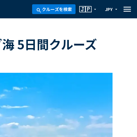
menu
🇯🇵
クルーズを検索
JPY
arrow_drop_down
arrow_drop_down
search
海 5日間クルーズ