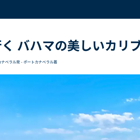
行く バハマの美しいカリブ
ナベラル発 - ポートカナベラル着