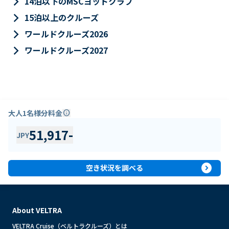
keyboard_arrow_right
14泊以下のMSCヨットクラブ
keyboard_arrow_right
15泊以上のクルーズ
keyboard_arrow_right
ワールドクルーズ2026
keyboard_arrow_right
ワールドクルーズ2027
大人1名様分料金
info
51,917
-
JPY
expand_circle_right
空き状況を調べる
About VELTRA
VELTRA Cruise（ベルトラクルーズ）とは