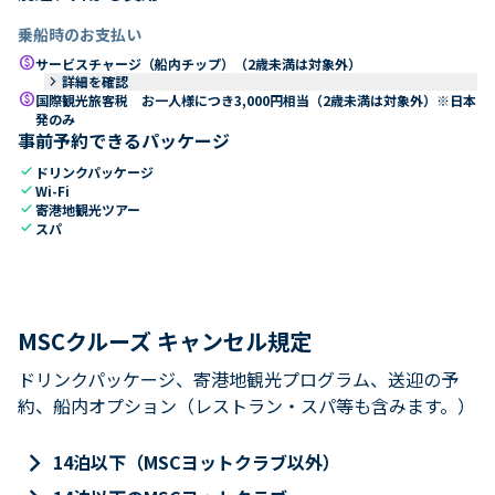
乗船時のお支払い
paid
サービスチャージ（船内チップ）（2歳未満は対象外）
keyboard_arrow_right
詳細を確認
paid
国際観光旅客税 お一人様につき3,000円相当（2歳未満は対象外）※日本
発のみ
事前予約できるパッケージ
check
ドリンクパッケージ
check
Wi-Fi
check
寄港地観光ツアー
check
スパ
MSCクルーズ キャンセル規定
ドリンクパッケージ、寄港地観光プログラム、送迎の予
約、船内オプション（レストラン・スパ等も含みます。）
keyboard_arrow_right
14泊以下（MSCヨットクラブ以外）