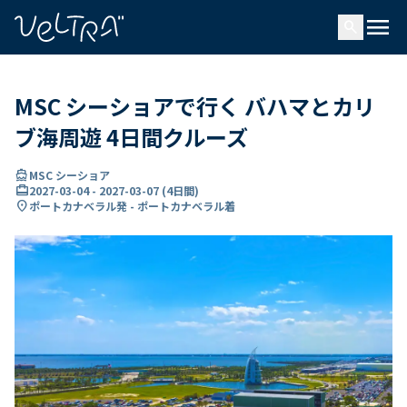
で
menu
search
い
ま
..
MSC シーショアで行く バハマとカリ
ブ海周遊 4日間クルーズ
directions_boat
MSC シーショア
card_travel
2027-03-04
-
2027-03-07
(
4日間
)
location_on
ポートカナベラル発 - ポートカナベラル着