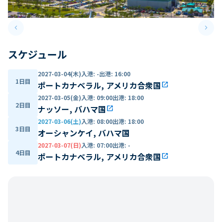
keyboard_arrow_left
keyboard_arrow_right
Previous slide
Next 
スケジュール
2027-03-04(木)
入港
:
-
出港
:
16:00
1日目
ポートカナベラル, アメリカ合衆国
open_in_new
2027-03-05(金)
入港
:
09:00
出港
:
18:00
2日目
ナッソー, バハマ国
open_in_new
2027-03-06(土)
入港
:
08:00
出港
:
18:00
3日目
オーシャンケイ, バハマ国
2027-03-07(日)
入港
:
07:00
出港
:
-
4日目
ポートカナベラル, アメリカ合衆国
open_in_new