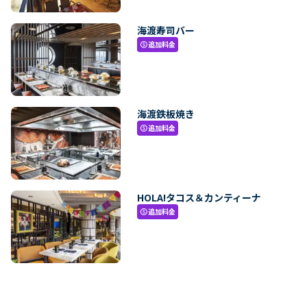
海渡寿司バー
追加料金
paid
海渡鉄板焼き
追加料金
paid
HOLA!タコス＆カンティーナ
追加料金
paid