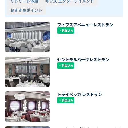
リトリート体験
キッズ エンターテイメント
おすすめポイント
フィフスアベニューレストラン
料金込み
check
セントラルパークレストラン
料金込み
check
トライベッカ レストラン
料金込み
check