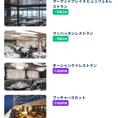
マーケットプレイス ビュッフェ＆レ
ストラン
料金込み
check
マンハッタンレストラン
料金込み
check
オーシャンケイレストラン
追加料金
paid
ブッチャーズカット
追加料金
paid