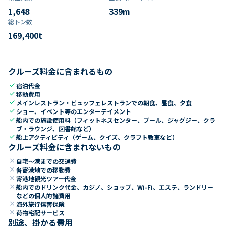
1,648
339
m
総トン数​
169,400
t
クルーズ料金に含まれるもの
check
宿泊代金
check
移動費用
check
メインレストラン・ビュッフェレストランでの朝食、昼食、夕食
check
ショー、イベント等のエンターテイメント
check
船内での施設使用料（フィットネスセンター、プール、ジャグジー、クラ
ブ・ラウンジ、図書館など）
check
船上アクティビティ（ゲーム、クイズ、クラフト教室など）
クルーズ料金に含まれないもの
close
自宅～港までの交通費
close
各寄港地での移動費
close
寄港地観光ツアー代金
close
船内でのドリンク代金、カジノ、ショップ、Wi-Fi、エステ、ランドリー
などの個人的諸費用
close
海外旅行傷害保険
close
荷物宅配サービス
別途、掛かる費用