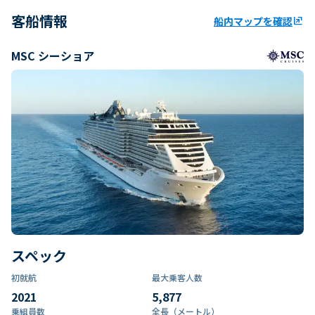
客船情報
船内マップを確認
ungroup
MSC シーショア
スペック
初就航
最大乗客人数
2021
5,877
乗組員数​
全長（メートル）