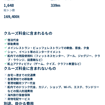
1,648
339
m
総トン数​
169,400
t
クルーズ料金に含まれるもの
check
宿泊代金
check
移動費用
check
メインレストラン・ビュッフェレストランでの朝食、昼食、夕食
check
ショー、イベント等のエンターテイメント
check
船内での施設使用料（フィットネスセンター、プール、ジャグジー、クラ
ブ・ラウンジ、図書館など）
check
船上アクティビティ（ゲーム、クイズ、クラフト教室など）
クルーズ料金に含まれないもの
close
自宅～港までの交通費
close
各寄港地での移動費
close
寄港地観光ツアー代金
close
船内でのドリンク代金、カジノ、ショップ、Wi-Fi、エステ、ランドリー
などの個人的諸費用
close
海外旅行傷害保険
close
荷物宅配サービス
別途、掛かる費用