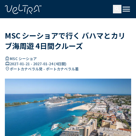
で
menu
search
い
ま
..
MSC シーショアで行く バハマとカリ
ブ海周遊 4日間クルーズ
directions_boat
MSC シーショア
card_travel
2027-01-21
-
2027-01-24
(
4日間
)
location_on
ポートカナベラル発 - ポートカナベラル着