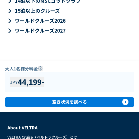
keyboard_arrow_right
14泊以下のMSCヨットクラブ
keyboard_arrow_right
15泊以上のクルーズ
keyboard_arrow_right
ワールドクルーズ2026
keyboard_arrow_right
ワールドクルーズ2027
大人1名様分料金
info
44,199
-
JPY
expand_circle_right
空き状況を調べる
About VELTRA
VELTRA Cruise（ベルトラクルーズ）とは