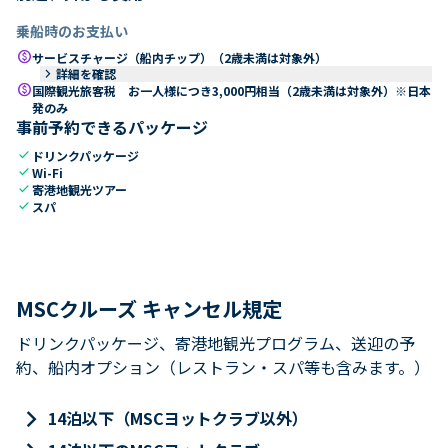
乗船時のお支払い
paid
サービスチャージ（船内チップ）（2歳未満は対象外）
keyboard_arrow_right
詳細を確認
paid
国際観光旅客税 お一人様につき3,000円相当（2歳未満は対象外）※日本
発のみ
事前予約できるパッケージ
check
ドリンクパッケージ
check
Wi-Fi
check
寄港地観光ツアー
check
スパ
MSCクルーズ キャンセル規定
ドリンクパッケージ、寄港地観光プログラム、送迎の予
約、船内オプション（レストラン・スパ等も含みます。）
keyboard_arrow_right
14泊以下（MSCヨットクラブ以外）