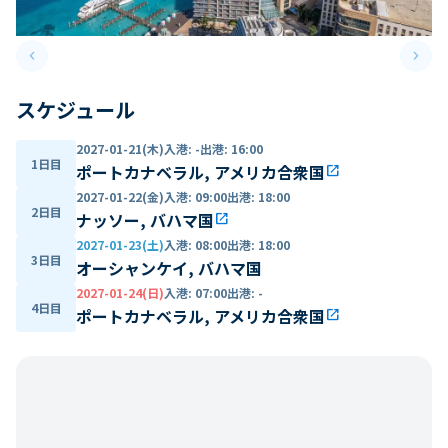
keyboard_arrow_left
keyboard_arrow_right
Previous slide
Next 
スケジュール
2027-01-21(木)
入港
:
-
出港
:
16:00
1日目
ポートカナベラル, アメリカ合衆国
open_in_new
2027-01-22(金)
入港
:
09:00
出港
:
18:00
2日目
ナッソー, バハマ国
open_in_new
2027-01-23(土)
入港
:
08:00
出港
:
18:00
3日目
オーシャンケイ, バハマ国
2027-01-24(日)
入港
:
07:00
出港
:
-
4日目
ポートカナベラル, アメリカ合衆国
open_in_new