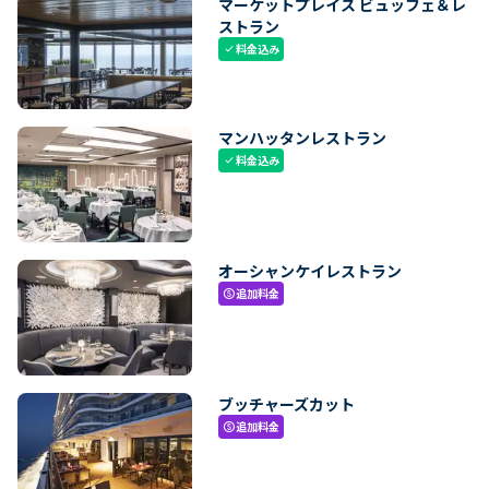
マーケットプレイス ビュッフェ＆レ
ストラン
料金込み
check
マンハッタンレストラン
料金込み
check
オーシャンケイレストラン
追加料金
paid
ブッチャーズカット
追加料金
paid