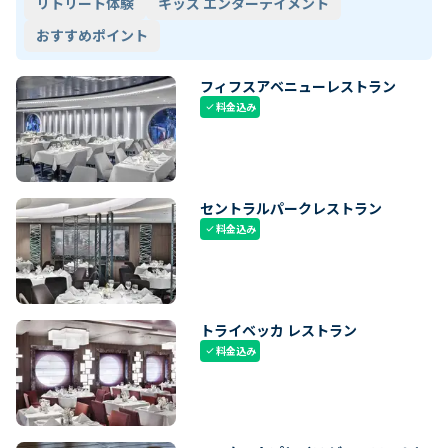
リトリート体験
キッズ エンターテイメント
おすすめポイント
フィフスアベニューレストラン
料金込み
check
セントラルパークレストラン
料金込み
check
トライベッカ レストラン
料金込み
check