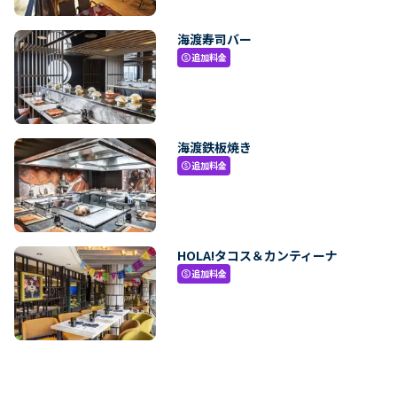
海渡寿司バー
追加料金
paid
海渡鉄板焼き
追加料金
paid
HOLA!タコス＆カンティーナ
追加料金
paid