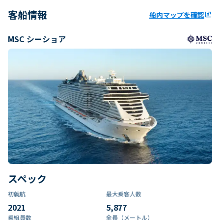
客船情報
船内マップを確認
ungroup
MSC シーショア
スペック
初就航
最大乗客人数
2021
5,877
乗組員数​
全長（メートル）