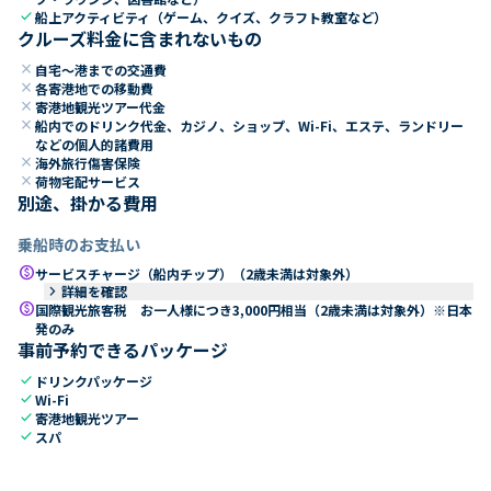
check
船上アクティビティ（ゲーム、クイズ、クラフト教室など）
クルーズ料金に含まれないもの
close
自宅～港までの交通費
close
各寄港地での移動費
close
寄港地観光ツアー代金
close
船内でのドリンク代金、カジノ、ショップ、Wi-Fi、エステ、ランドリー
などの個人的諸費用
close
海外旅行傷害保険
close
荷物宅配サービス
別途、掛かる費用
乗船時のお支払い
paid
サービスチャージ（船内チップ）（2歳未満は対象外）
keyboard_arrow_right
詳細を確認
paid
国際観光旅客税 お一人様につき3,000円相当（2歳未満は対象外）※日本
発のみ
事前予約できるパッケージ
check
ドリンクパッケージ
check
Wi-Fi
check
寄港地観光ツアー
check
スパ