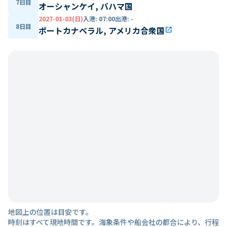
7日目
オーシャンケイ, バハマ国
2027-01-03(日)
入港
:
07:00
出港
:
-
8日目
ポートカナベラル, アメリカ合衆国
open_in_new
地図上の位置は目安です。
時刻はすべて現地時間です。海象条件や船会社の都合により、行程