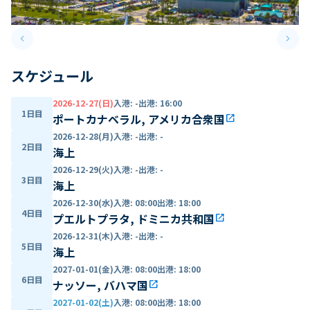
keyboard_arrow_left
keyboard_arrow_right
Previous slide
Next 
スケジュール
2026-12-27(日)
入港
:
-
出港
:
16:00
1日目
ポートカナベラル, アメリカ合衆国
open_in_new
2026-12-28(月)
入港
:
-
出港
:
-
2日目
海上
2026-12-29(火)
入港
:
-
出港
:
-
3日目
海上
2026-12-30(水)
入港
:
08:00
出港
:
18:00
4日目
プエルトプラタ, ドミニカ共和国
open_in_new
2026-12-31(木)
入港
:
-
出港
:
-
5日目
海上
2027-01-01(金)
入港
:
08:00
出港
:
18:00
6日目
ナッソー, バハマ国
open_in_new
2027-01-02(土)
入港
:
08:00
出港
:
18:00