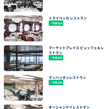
トライベッカ レストラン
料金込み
check
マーケットプレイス ビュッフェ＆レ
ストラン
料金込み
check
マンハッタンレストラン
料金込み
check
オーシャンケイレストラン