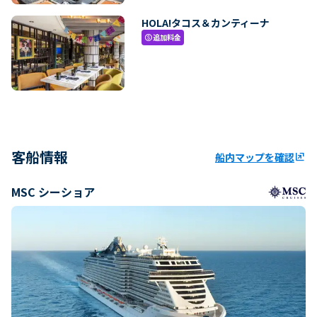
HOLA!タコス＆カンティーナ
追加料金
paid
客船情報
船内マップを確認
ungroup
MSC シーショア