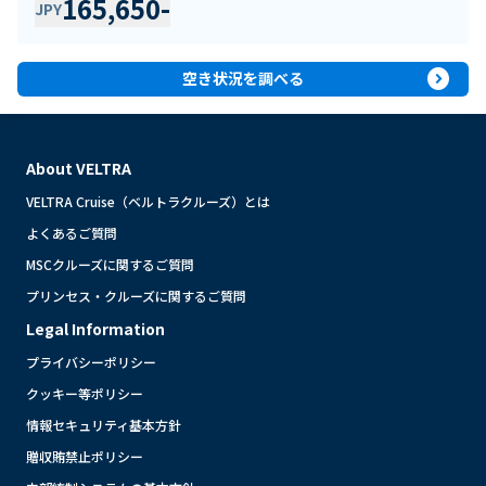
165,650
-
JPY
expand_circle_right
空き状況を調べる
About VELTRA
VELTRA Cruise（ベルトラクルーズ）とは
よくあるご質問
MSCクルーズに関するご質問
プリンセス・クルーズに関するご質問
Legal Information
プライバシーポリシー
クッキー等ポリシー
情報セキュリティ基本方針
贈収賄禁止ポリシー