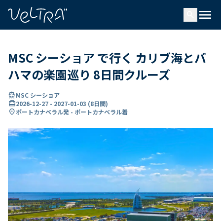
で
menu
search
い
ま
..
MSC シーショア で行く カリブ海とバ
ハマの楽園巡り 8日間クルーズ
directions_boat
MSC シーショア
card_travel
2026-12-27
-
2027-01-03
(
8日間
)
location_on
ポートカナベラル発 - ポートカナベラル着