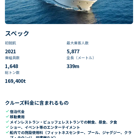
スペック
初就航
最大乗客人数
2021
5,877
乗組員数​
全長（メートル）
1,648
339
m
総トン数​
169,400
t
クルーズ料金に含まれるもの
check
宿泊代金
check
移動費用
check
メインレストラン・ビュッフェレストランでの朝食、昼食、夕食
check
ショー、イベント等のエンターテイメント
check
船内での施設使用料（フィットネスセンター、プール、ジャグジー、クラ
ブ・ラウンジ、図書館など）