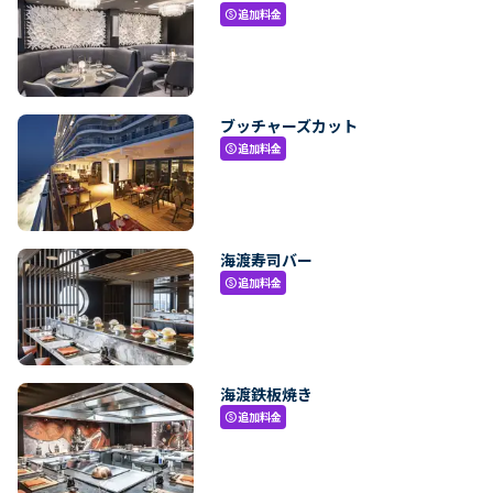
追加料金
paid
ブッチャーズカット
追加料金
paid
海渡寿司バー
追加料金
paid
海渡鉄板焼き
追加料金
paid