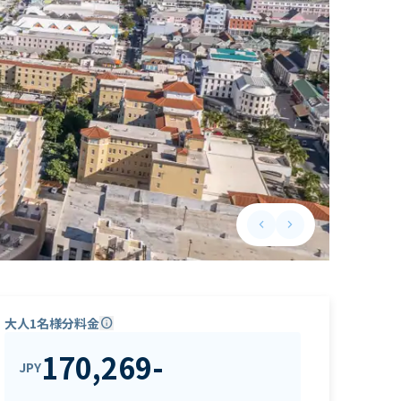
keyboard_arrow_left
keyboard_arrow_right
Previous slide
Next slide
大人1名様分料金
info
170,269
-
JPY