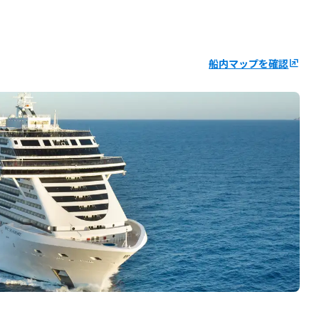
船内マップを確認
ungroup