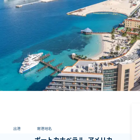
出港
寄港地名
ポートカナベラル, アメリカ