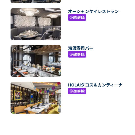
オーシャンケイレストラン
追加料金
paid
海渡寿司バー
追加料金
paid
HOLA!タコス＆カンティーナ
追加料金
paid