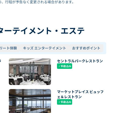
り、行程が予告なく変更される場合があります。
ターテイメント・エステ
リート体験
キッズ エンターテイメント
おすすめポイント
ラ
セントラルパークレストラン
料金込み
check
マーケットプレイス ビュッフ
ェ＆レストラン
料金込み
check