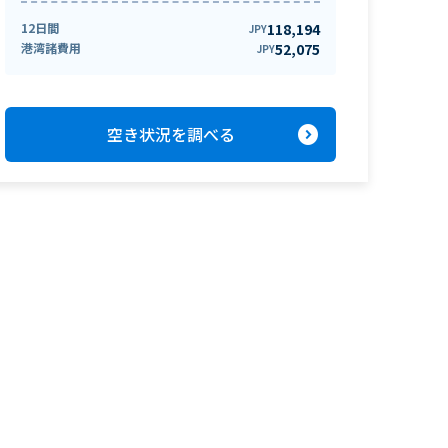
12日間
118,194
JPY
港湾諸費用
52,075
JPY
expand_circle_right
空き状況を調べる