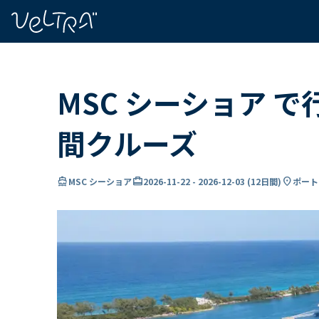
で
い
ま
..
MSC シーショア 
間クルーズ
directions_boat
card_travel
location_on
MSC シーショア
2026-11-22
-
2026-12-03
(
12日間
)
ポート