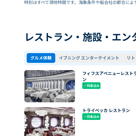
時刻はすべて現地時間です。海象条件や船会社の都合によ
レストラン・施設・エン
グルメ体験
イブニング エンターテイメント
リト
フィフスアベニューレスト
ン
料金込み
check
トライベッカ レストラン
料金込み
check