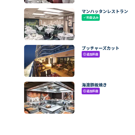
マンハッタンレストラン
料金込み
check
ブッチャーズカット
追加料金
paid
海渡鉄板焼き
追加料金
paid