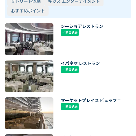
リトリート体験
キッズ エンターテイメント
おすすめポイント
シーショアレストラン
料金込み
check
イパネマ レストラン
料金込み
check
マーケットプレイス ビュッフェ
料金込み
check