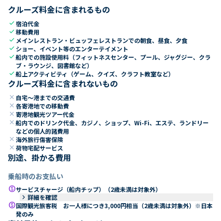
クルーズ料金に含まれるもの
check
宿泊代金
check
移動費用
check
メインレストラン・ビュッフェレストランでの朝食、昼食、夕食
check
ショー、イベント等のエンターテイメント
check
船内での施設使用料（フィットネスセンター、プール、ジャグジー、クラ
ブ・ラウンジ、図書館など）
check
船上アクティビティ（ゲーム、クイズ、クラフト教室など）
クルーズ料金に含まれないもの
close
自宅～港までの交通費
close
各寄港地での移動費
close
寄港地観光ツアー代金
close
船内でのドリンク代金、カジノ、ショップ、Wi-Fi、エステ、ランドリー
などの個人的諸費用
close
海外旅行傷害保険
close
荷物宅配サービス
別途、掛かる費用
乗船時のお支払い
paid
サービスチャージ（船内チップ）（2歳未満は対象外）
keyboard_arrow_right
詳細を確認
paid
国際観光旅客税 お一人様につき3,000円相当（2歳未満は対象外）※日本
発のみ