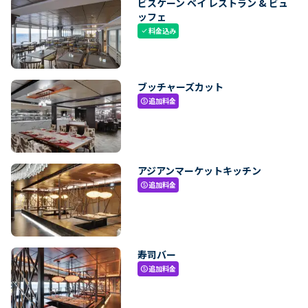
ビスケーン ベイ レストラン & ビュ
ッフェ
料金込み
check
ブッチャーズカット
追加料金
paid
アジアンマーケットキッチン
追加料金
paid
寿司バー
追加料金
paid