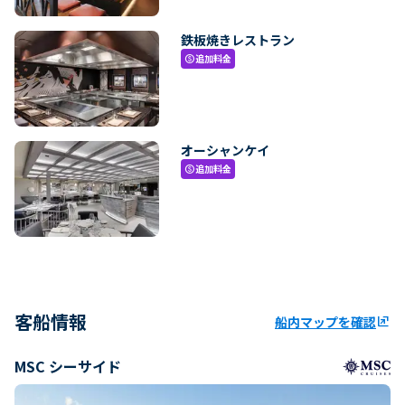
鉄板焼きレストラン
追加料金
paid
オーシャンケイ
追加料金
paid
客船情報
船内マップを確認
ungroup
MSC シーサイド