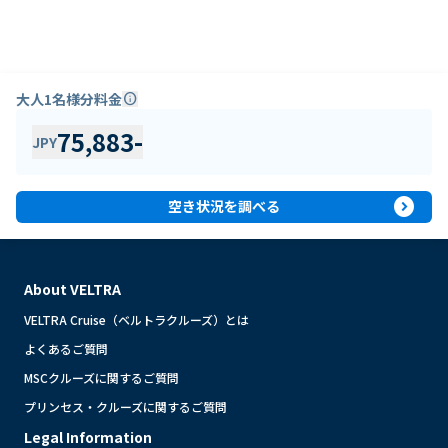
大人1名様分料金
info
75,883
-
JPY
expand_circle_right
空き状況を調べる
About VELTRA
VELTRA Cruise（ベルトラクルーズ）とは
よくあるご質問
MSCクルーズに関するご質問
プリンセス・クルーズに関するご質問
Legal Information