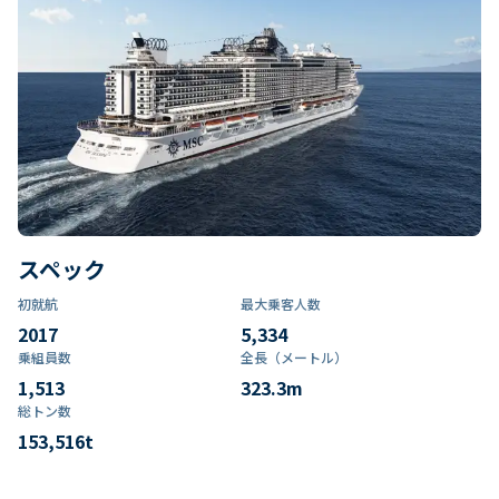
スペック
初就航
最大乗客人数
2017
5,334
乗組員数​
全長（メートル）
1,513
323.3
m
総トン数​
153,516
t