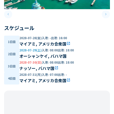
keyboard_arrow_left
keyboard_arrow_right
Previous slide
Next 
スケジュール
2028-07-28(金)
入港
:
-
出港
:
16:00
1日目
マイアミ, アメリカ合衆国
open_in_new
2028-07-29(土)
入港
:
08:00
出港
:
18:00
2日目
オーシャンケイ, バハマ国
2028-07-30(日)
入港
:
08:00
出港
:
18:00
3日目
ナッソー, バハマ国
open_in_new
2028-07-31(月)
入港
:
07:00
出港
:
-
4日目
マイアミ, アメリカ合衆国
open_in_new