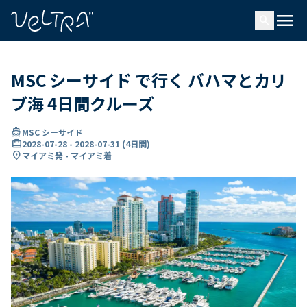
で
menu
search
い
ま
..
MSC シーサイド で行く バハマとカリ
ブ海 4日間クルーズ
directions_boat
MSC シーサイド
card_travel
2028-07-28
-
2028-07-31
(
4日間
)
location_on
マイアミ発 - マイアミ着