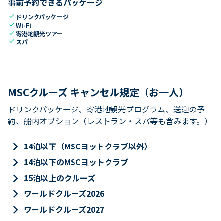
事前予約できるパッケージ
check
ドリンクパッケージ
check
Wi-Fi
check
寄港地観光ツアー
check
スパ
MSCクルーズ キャンセル規定（お一人）
ドリンクパッケージ、寄港地観光プログラム、送迎の予
約、船内オプション（レストラン・スパ等も含みます。）
keyboard_arrow_right
14泊以下（MSCヨットクラブ以外）
keyboard_arrow_right
14泊以下のMSCヨットクラブ
keyboard_arrow_right
15泊以上のクルーズ
keyboard_arrow_right
ワールドクルーズ2026
keyboard_arrow_right
ワールドクルーズ2027