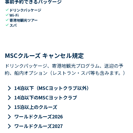
事前予約できるパッケージ
check
ドリンクパッケージ
check
Wi-Fi
check
寄港地観光ツアー
check
スパ
MSCクルーズ キャンセル規定
ドリンクパッケージ、寄港地観光プログラム、送迎の予
約、船内オプション（レストラン・スパ等も含みます。）
keyboard_arrow_right
14泊以下（MSCヨットクラブ以外）
keyboard_arrow_right
14泊以下のMSCヨットクラブ
keyboard_arrow_right
15泊以上のクルーズ
keyboard_arrow_right
ワールドクルーズ2026
keyboard_arrow_right
ワールドクルーズ2027