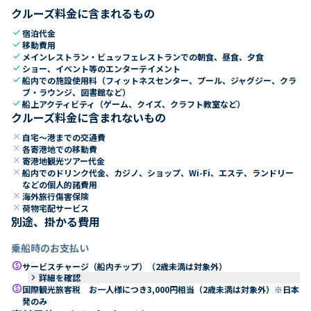
クルーズ料金に含まれるもの
check
宿泊代金
check
移動費用
check
メインレストラン・ビュッフェレストランでの朝食、昼食、夕食
check
ショー、イベント等のエンターテイメント
check
船内での施設使用料（フィットネスセンター、プール、ジャグジー、クラ
ブ・ラウンジ、図書館など）
check
船上アクティビティ（ゲーム、クイズ、クラフト教室など）
クルーズ料金に含まれないもの
close
自宅～港までの交通費
close
各寄港地での移動費
close
寄港地観光ツアー代金
close
船内でのドリンク代金、カジノ、ショップ、Wi-Fi、エステ、ランドリー
などの個人的諸費用
close
海外旅行傷害保険
close
荷物宅配サービス
別途、掛かる費用
乗船時のお支払い
paid
サービスチャージ（船内チップ）（2歳未満は対象外）
keyboard_arrow_right
詳細を確認
paid
国際観光旅客税 お一人様につき3,000円相当（2歳未満は対象外）※日本
発のみ