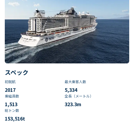
スペック
初就航
最大乗客人数
2017
5,334
乗組員数​
全長（メートル）
1,513
323.3
m
総トン数​
153,516
t