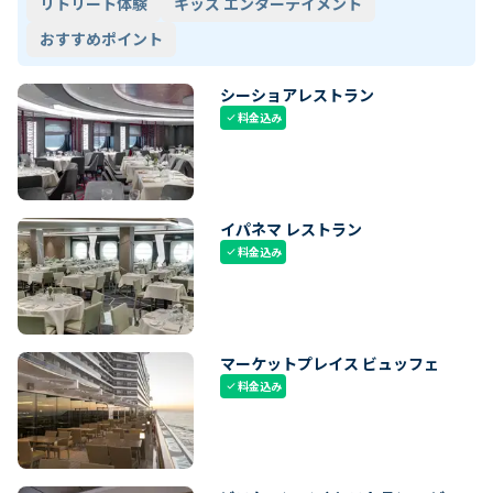
リトリート体験
キッズ エンターテイメント
おすすめポイント
シーショアレストラン
料金込み
check
イパネマ レストラン
料金込み
check
マーケットプレイス ビュッフェ
料金込み
check