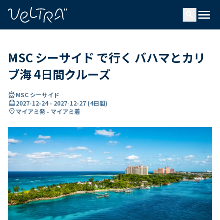
で
menu
search
い
ま
..
MSC シーサイド で行く バハマとカリ
ブ海 4日間クルーズ
directions_boat
MSC シーサイド
card_travel
2027-12-24
-
2027-12-27
(
4日間
)
location_on
マイアミ発 - マイアミ着