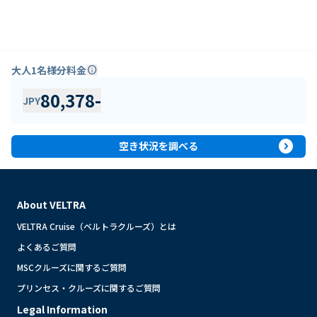
大人1名様分料金
info
80,378
-
JPY
expand_circle_right
空き状況を調べる
About VELTRA
VELTRA Cruise（ベルトラクルーズ）とは
よくあるご質問
MSCクルーズに関するご質問
プリンセス・クルーズに関するご質問
Legal Information