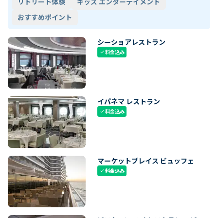
リトリート体験
キッズ エンターテイメント
おすすめポイント
シーショアレストラン
料金込み
check
イパネマ レストラン
料金込み
check
マーケットプレイス ビュッフェ
料金込み
check