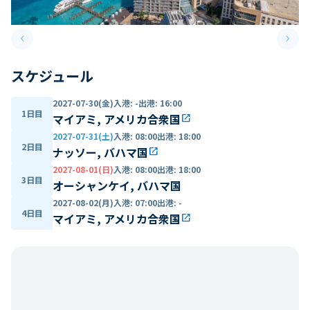
keyboard_arrow_left
keyboard_arrow_right
Previous slide
Next 
スケジュール
2027-07-30(金)
入港
:
-
出港
:
16:00
1日目
マイアミ, アメリカ合衆国
open_in_new
2027-07-31(土)
入港
:
08:00
出港
:
18:00
2日目
ナッソー, バハマ国
open_in_new
2027-08-01(日)
入港
:
08:00
出港
:
18:00
3日目
オーシャンケイ, バハマ国
2027-08-02(月)
入港
:
07:00
出港
:
-
4日目
マイアミ, アメリカ合衆国
open_in_new