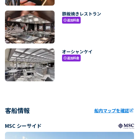
鉄板焼きレストラン
追加料金
paid
オーシャンケイ
追加料金
paid
客船情報
船内マップを確認
ungroup
MSC シーサイド