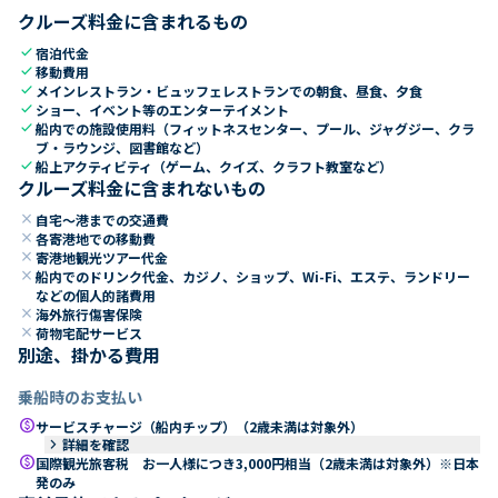
クルーズ料金に含まれるもの
check
宿泊代金
check
移動費用
check
メインレストラン・ビュッフェレストランでの朝食、昼食、夕食
check
ショー、イベント等のエンターテイメント
check
船内での施設使用料（フィットネスセンター、プール、ジャグジー、クラ
ブ・ラウンジ、図書館など）
check
船上アクティビティ（ゲーム、クイズ、クラフト教室など）
クルーズ料金に含まれないもの
close
自宅～港までの交通費
close
各寄港地での移動費
close
寄港地観光ツアー代金
close
船内でのドリンク代金、カジノ、ショップ、Wi-Fi、エステ、ランドリー
などの個人的諸費用
close
海外旅行傷害保険
close
荷物宅配サービス
別途、掛かる費用
乗船時のお支払い
paid
サービスチャージ（船内チップ）（2歳未満は対象外）
keyboard_arrow_right
詳細を確認
paid
国際観光旅客税 お一人様につき3,000円相当（2歳未満は対象外）※日本
発のみ