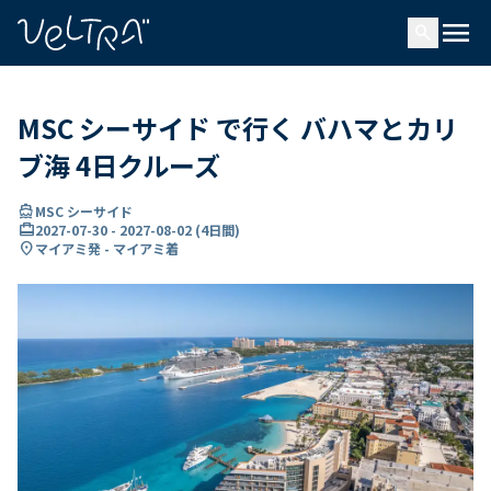
で
menu
search
い
ま
..
MSC シーサイド で行く バハマとカリ
ブ海 4日クルーズ
directions_boat
MSC シーサイド
card_travel
2027-07-30
-
2027-08-02
(
4日間
)
location_on
マイアミ発 - マイアミ着