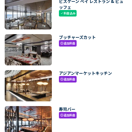
ビスケーン ベイ レストラン & ビュ
ッフェ
料金込み
check
ブッチャーズカット
追加料金
paid
アジアンマーケットキッチン
追加料金
paid
寿司バー
追加料金
paid