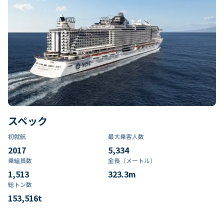
スペック
初就航
最大乗客人数
2017
5,334
乗組員数​
全長（メートル）
1,513
323.3
m
総トン数​
153,516
t