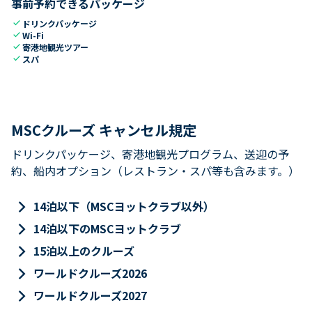
事前予約できるパッケージ
check
ドリンクパッケージ
check
Wi-Fi
check
寄港地観光ツアー
check
スパ
MSCクルーズ キャンセル規定
ドリンクパッケージ、寄港地観光プログラム、送迎の予
約、船内オプション（レストラン・スパ等も含みます。）
keyboard_arrow_right
14泊以下（MSCヨットクラブ以外）
keyboard_arrow_right
14泊以下のMSCヨットクラブ
keyboard_arrow_right
15泊以上のクルーズ
keyboard_arrow_right
ワールドクルーズ2026
keyboard_arrow_right
ワールドクルーズ2027