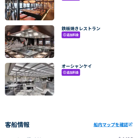
鉄板焼きレストラン
追加料金
paid
オーシャンケイ
追加料金
paid
客船情報
船内マップを確認
ungroup