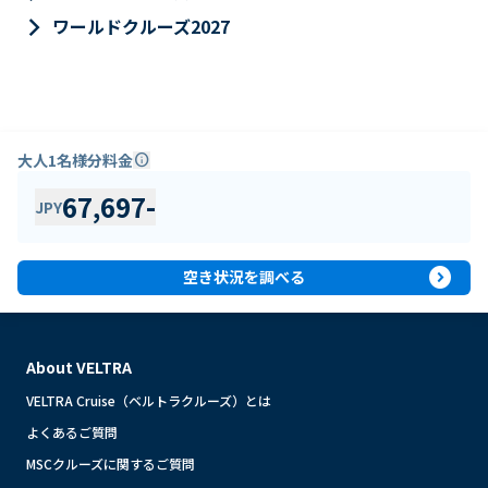
keyboard_arrow_right
ワールドクルーズ2027
大人1名様分料金
info
67,697
-
JPY
expand_circle_right
空き状況を調べる
About VELTRA
VELTRA Cruise（ベルトラクルーズ）とは
よくあるご質問
MSCクルーズに関するご質問