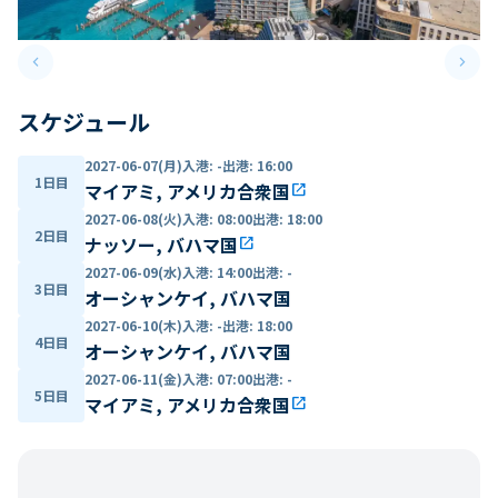
keyboard_arrow_left
keyboard_arrow_right
Previous slide
Next 
スケジュール
2027-06-07(月)
入港
:
-
出港
:
16:00
1日目
マイアミ, アメリカ合衆国
open_in_new
2027-06-08(火)
入港
:
08:00
出港
:
18:00
2日目
ナッソー, バハマ国
open_in_new
2027-06-09(水)
入港
:
14:00
出港
:
-
3日目
オーシャンケイ, バハマ国
2027-06-10(木)
入港
:
-
出港
:
18:00
4日目
オーシャンケイ, バハマ国
2027-06-11(金)
入港
:
07:00
出港
:
-
5日目
マイアミ, アメリカ合衆国
open_in_new