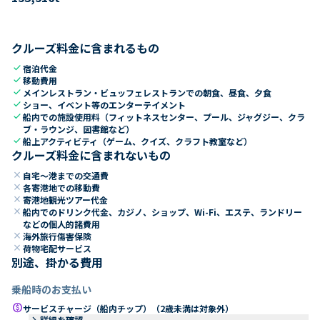
クルーズ料金に含まれるもの
check
宿泊代金
check
移動費用
check
メインレストラン・ビュッフェレストランでの朝食、昼食、夕食
check
ショー、イベント等のエンターテイメント
check
船内での施設使用料（フィットネスセンター、プール、ジャグジー、クラ
ブ・ラウンジ、図書館など）
check
船上アクティビティ（ゲーム、クイズ、クラフト教室など）
クルーズ料金に含まれないもの
close
自宅～港までの交通費
close
各寄港地での移動費
close
寄港地観光ツアー代金
close
船内でのドリンク代金、カジノ、ショップ、Wi-Fi、エステ、ランドリー
などの個人的諸費用
close
海外旅行傷害保険
close
荷物宅配サービス
別途、掛かる費用
乗船時のお支払い
paid
サービスチャージ（船内チップ）（2歳未満は対象外）
keyboard_arrow_right
詳細を確認