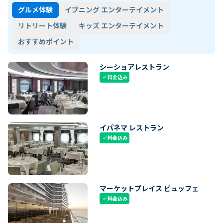
グルメ体験
イブニング エンターテイメント
リトリート体験
キッズ エンターテイメント
おすすめポイント
シーショアレストラン
料金込み
check
イパネマ レストラン
料金込み
check
マーケットプレイス ビュッフェ
料金込み
check