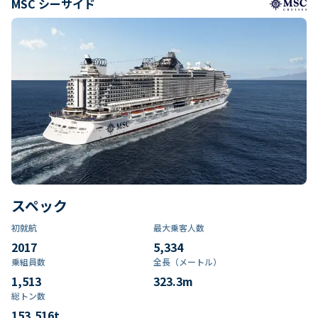
MSC シーサイド
スペック
初就航
最大乗客人数
2017
5,334
乗組員数​
全長（メートル）
1,513
323.3
m
総トン数​
153,516
t