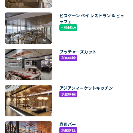
ビスケーン ベイ レストラン & ビュ
ッフェ
料金込み
check
ブッチャーズカット
追加料金
paid
アジアンマーケットキッチン
追加料金
paid
寿司バー
追加料金
paid