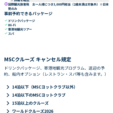
paid
国際観光旅客税 お一人様につき3,000円相当（2歳未満は対象外）※日本
発のみ
事前予約できるパッケージ
check
ドリンクパッケージ
check
Wi-Fi
check
寄港地観光ツアー
check
スパ
MSCクルーズ キャンセル規定
ドリンクパッケージ、寄港地観光プログラム、送迎の予
約、船内オプション（レストラン・スパ等も含みます。）
keyboard_arrow_right
14泊以下（MSCヨットクラブ以外）
keyboard_arrow_right
14泊以下のMSCヨットクラブ
keyboard_arrow_right
15泊以上のクルーズ
keyboard_arrow_right
ワールドクルーズ2026