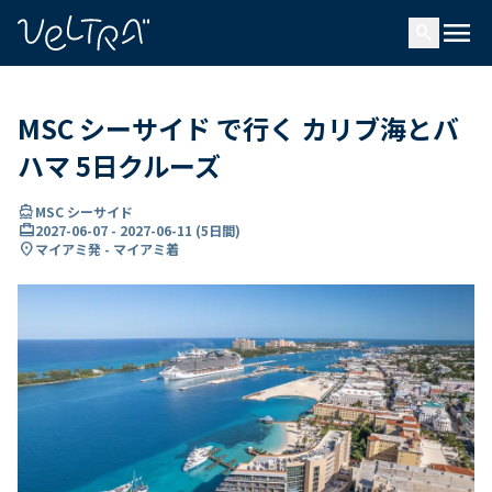
で
menu
search
い
ま
..
MSC シーサイド で行く カリブ海とバ
ハマ 5日クルーズ
directions_boat
MSC シーサイド
card_travel
2027-06-07
-
2027-06-11
(
5日間
)
location_on
マイアミ発 - マイアミ着