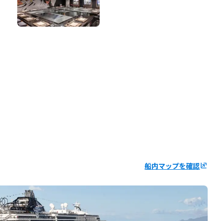
船内マップを確認
ungroup