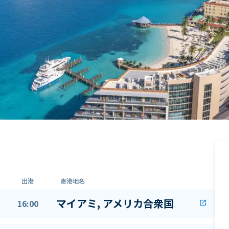
出港
寄港地名
マイアミ, アメリカ合衆国
16:00
open_in_new