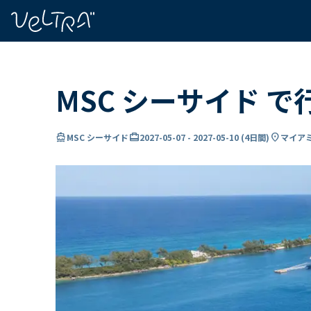
で
い
ま
..
MSC シーサイド 
directions_boat
card_travel
location_on
MSC シーサイド
2027-05-07
-
2027-05-10
(
4日間
)
マイアミ