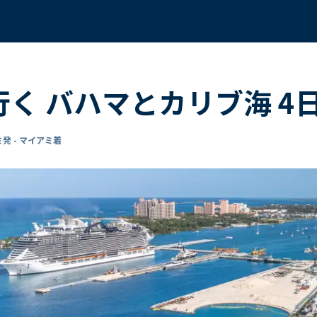
で行く バハマとカリブ海 4
発 - マイアミ着