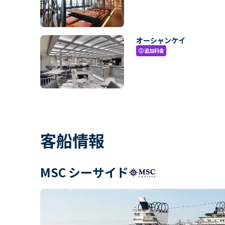
オーシャンケイ
追加料金
paid
客船情報
MSC シーサイド