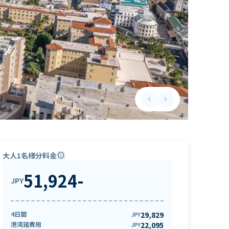
keyboard_arrow_left
keyboard_arrow_right
Previous slide
Next slide
大人1名様分料金
info
51,924
-
JPY
4日間
29,829
JPY
港湾諸費用
22,095
JPY