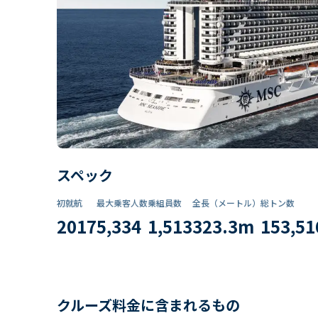
スペック
初就航
最大乗客人数
乗組員数​
全長（メートル）
総トン数​
2017
5,334
1,513
323.3
m
153,51
クルーズ料金に含まれるもの