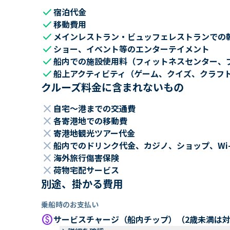
check
宿泊代金
check
移動費用
check
メインレストラン・ビュッフェレストランでの
check
ショー、イベント等のエンターテイメント
check
船内での施設使用料（フィットネスセンター、
check
船上アクティビティ（ゲーム、クイズ、クラフ
クルーズ料金に含まれないもの
close
自宅～港までの交通費
close
各寄港地での移動費
close
寄港地観光ツアー代金
close
船内でのドリンク代金、カジノ、ショップ、Wi
close
海外旅行傷害保険
close
荷物宅配サービス
別途、掛かる費用
乗船時のお支払い
paid
サービスチャージ（船内チップ）（2歳未満は