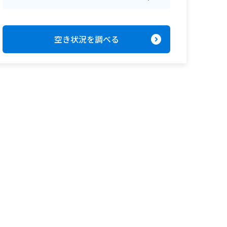
expand_circle_right
空き状況を調べる