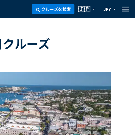
menu
🇯🇵
クルーズを検索
JPY
arrow_drop_down
arrow_drop_down
search
日クルーズ