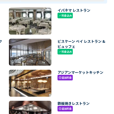
イパネマ レストラン
料金込み
check
フ
ビスケーン ベイ レストラン &
ビュッフェ
料金込み
check
アジアンマーケットキッチン
追加料金
paid
鉄板焼きレストラン
追加料金
paid