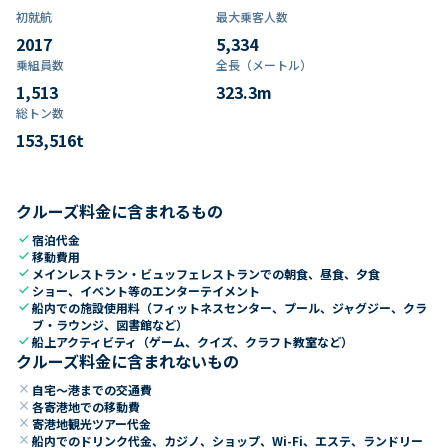
初就航
最大乗客人数
2017
5,334
乗組員数​
全長（メートル）
1,513
323.3
m
総トン数​
153,516
t
クルーズ料金に含まれるもの
check
宿泊代金
check
移動費用
check
メインレストラン・ビュッフェレストランでの朝食、昼食、夕食
check
ショー、イベント等のエンターテイメント
check
船内での施設使用料（フィットネスセンター、プール、ジャグジー、クラ
ブ・ラウンジ、図書館など）
check
船上アクティビティ（ゲーム、クイズ、クラフト教室など）
クルーズ料金に含まれないもの
close
自宅～港までの交通費
close
各寄港地での移動費
close
寄港地観光ツアー代金
close
船内でのドリンク代金、カジノ、ショップ、Wi-Fi、エステ、ランドリー