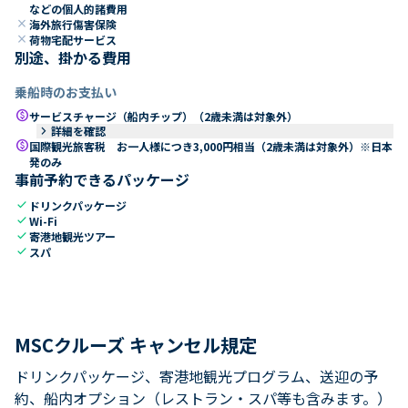
などの個人的諸費用
close
海外旅行傷害保険
close
荷物宅配サービス
別途、掛かる費用
乗船時のお支払い
paid
サービスチャージ（船内チップ）（2歳未満は対象外）
keyboard_arrow_right
詳細を確認
paid
国際観光旅客税 お一人様につき3,000円相当（2歳未満は対象外）※日本
発のみ
事前予約できるパッケージ
check
ドリンクパッケージ
check
Wi-Fi
check
寄港地観光ツアー
check
スパ
MSCクルーズ キャンセル規定
ドリンクパッケージ、寄港地観光プログラム、送迎の予
約、船内オプション（レストラン・スパ等も含みます。）