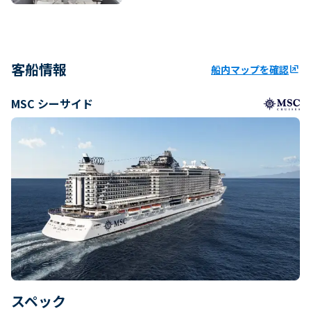
客船情報
船内マップを確認
ungroup
MSC シーサイド
スペック