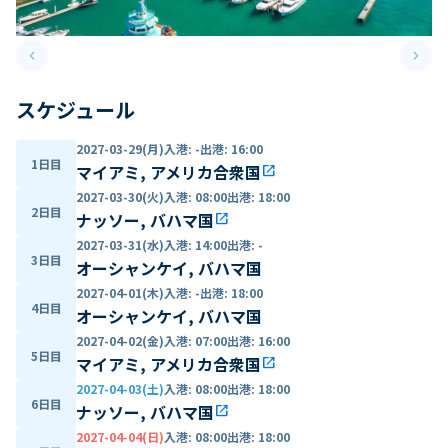
keyboard_arrow_left
keyboard_arrow_right
Previous slide
Next 
スケジュール
2027-03-29(月)
入港
:
-
出港
:
16:00
1日目
マイアミ, アメリカ合衆国
open_in_new
2027-03-30(火)
入港
:
08:00
出港
:
18:00
2日目
ナッソー, バハマ国
open_in_new
2027-03-31(水)
入港
:
14:00
出港
:
-
3日目
オーシャンケイ, バハマ国
2027-04-01(木)
入港
:
-
出港
:
18:00
4日目
オーシャンケイ, バハマ国
2027-04-02(金)
入港
:
07:00
出港
:
16:00
5日目
マイアミ, アメリカ合衆国
open_in_new
2027-04-03(土)
入港
:
08:00
出港
:
18:00
6日目
ナッソー, バハマ国
open_in_new
2027-04-04(日)
入港
:
08:00
出港
:
18:00