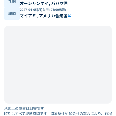
7日目
オーシャンケイ, バハマ国
2027-04-05(月)
入港
:
07:00
出港
:
-
8日目
マイアミ, アメリカ合衆国
open_in_new
地図上の位置は目安です。
時刻はすべて現地時間です。海象条件や船会社の都合により、行程