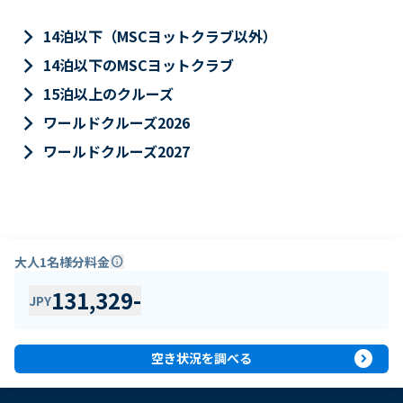
keyboard_arrow_right
14泊以下（MSCヨットクラブ以外）
keyboard_arrow_right
14泊以下のMSCヨットクラブ
keyboard_arrow_right
15泊以上のクルーズ
keyboard_arrow_right
ワールドクルーズ2026
keyboard_arrow_right
ワールドクルーズ2027
大人1名様分料金
info
131,329
-
JPY
expand_circle_right
空き状況を調べる