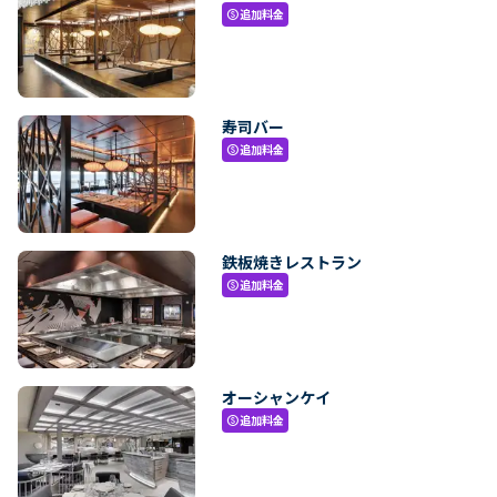
追加料金
paid
寿司バー
追加料金
paid
鉄板焼きレストラン
追加料金
paid
オーシャンケイ
追加料金
paid