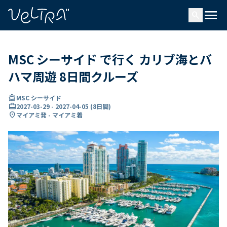
で
menu
search
い
ま
..
MSC シーサイド で行く カリブ海とバ
ハマ周遊 8日間クルーズ
directions_boat
MSC シーサイド
card_travel
2027-03-29
-
2027-04-05
(
8日間
)
location_on
マイアミ発 - マイアミ着