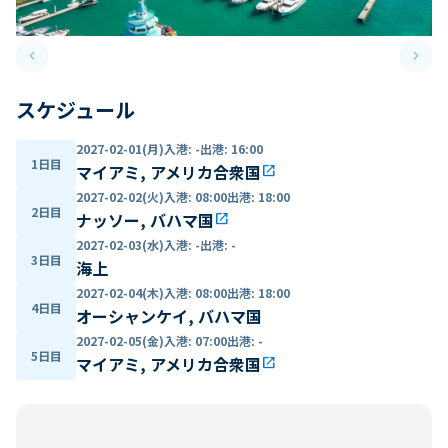
keyboard_arrow_left
keyboard_arrow_right
Previous slide
Next 
スケジュール
2027-02-01(月)
入港
:
-
出港
:
16:00
1日目
マイアミ, アメリカ合衆国
open_in_new
2027-02-02(火)
入港
:
08:00
出港
:
18:00
2日目
ナッソー, バハマ国
open_in_new
2027-02-03(水)
入港
:
-
出港
:
-
3日目
海上
2027-02-04(木)
入港
:
08:00
出港
:
18:00
4日目
オーシャンケイ, バハマ国
2027-02-05(金)
入港
:
07:00
出港
:
-
5日目
マイアミ, アメリカ合衆国
open_in_new