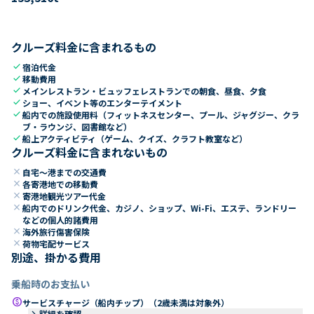
クルーズ料金に含まれるもの
check
宿泊代金
check
移動費用
check
メインレストラン・ビュッフェレストランでの朝食、昼食、夕食
check
ショー、イベント等のエンターテイメント
check
船内での施設使用料（フィットネスセンター、プール、ジャグジー、クラ
ブ・ラウンジ、図書館など）
check
船上アクティビティ（ゲーム、クイズ、クラフト教室など）
クルーズ料金に含まれないもの
close
自宅～港までの交通費
close
各寄港地での移動費
close
寄港地観光ツアー代金
close
船内でのドリンク代金、カジノ、ショップ、Wi-Fi、エステ、ランドリー
などの個人的諸費用
close
海外旅行傷害保険
close
荷物宅配サービス
別途、掛かる費用
乗船時のお支払い
paid
サービスチャージ（船内チップ）（2歳未満は対象外）
keyboard_arrow_right
詳細を確認