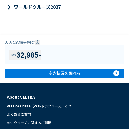
keyboard_arrow_right
ワールドクルーズ2027
大人1名様分料金
info
32,985
-
JPY
expand_circle_right
空き状況を調べる
About VELTRA
VELTRA Cruise（ベルトラクルーズ）とは
よくあるご質問
MSCクルーズに関するご質問