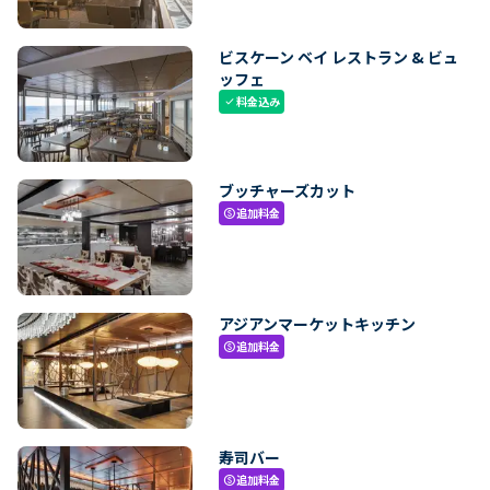
ビスケーン ベイ レストラン & ビュ
ッフェ
料金込み
check
ブッチャーズカット
追加料金
paid
アジアンマーケットキッチン
追加料金
paid
寿司バー
追加料金
paid