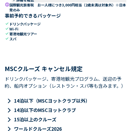
paid
国際観光旅客税 お一人様につき3,000円相当（2歳未満は対象外）※日本
発のみ
事前予約できるパッケージ
check
ドリンクパッケージ
check
Wi-Fi
check
寄港地観光ツアー
check
スパ
MSCクルーズ キャンセル規定
ドリンクパッケージ、寄港地観光プログラム、送迎の予
約、船内オプション（レストラン・スパ等も含みます。）
keyboard_arrow_right
14泊以下（MSCヨットクラブ以外）
keyboard_arrow_right
14泊以下のMSCヨットクラブ
keyboard_arrow_right
15泊以上のクルーズ
keyboard_arrow_right
ワールドクルーズ2026