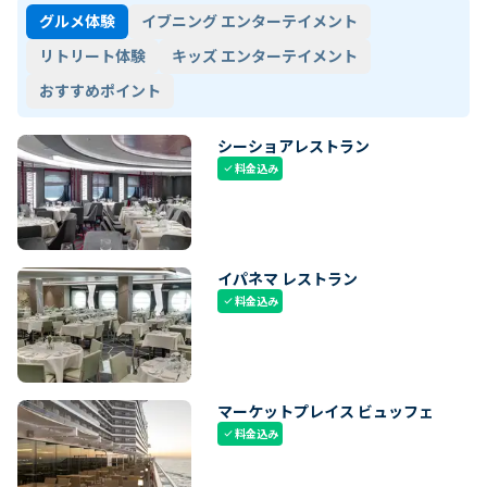
グルメ体験
イブニング エンターテイメント
リトリート体験
キッズ エンターテイメント
おすすめポイント
シーショアレストラン
料金込み
check
イパネマ レストラン
料金込み
check
マーケットプレイス ビュッフェ
料金込み
check