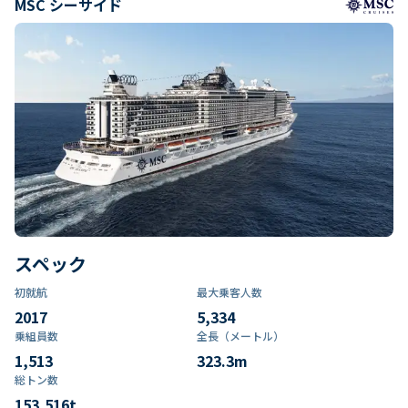
MSC シーサイド
スペック
初就航
最大乗客人数
2017
5,334
乗組員数​
全長（メートル）
1,513
323.3
m
総トン数​
153,516
t