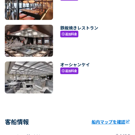
鉄板焼きレストラン
追加料金
paid
オーシャンケイ
追加料金
paid
客船情報
船内マップを確認
ungroup